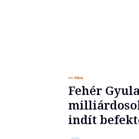
Pénz
Fehér Gyula
milliárdoso
indít befek