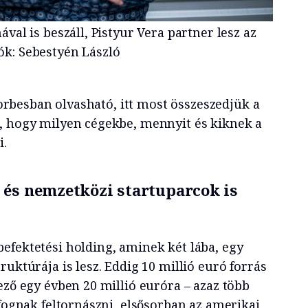
val is beszáll, Pistyur Vera partner lesz az
k: Sebestyén László
 Forbesban olvasható, itt most összeszedjük a
, hogy milyen cégekbe, mennyit és kiknek a
i.
 és nemzetközi startuparcok is
efektetési holding, aminek két lába, egy
ruktúrája is lesz. Eddig 10 millió euró forrás
ező egy évben 20 millió euróra – azaz több
 fognak feltornászni, elsősorban az amerikai