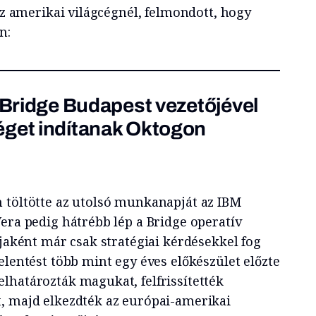
 az amerikai világcégnél, felmondott, hogy
n:
a Bridge Budapest vezetőjével
éget indítanak Oktogon
 töltötte az utolsó munkanapját az IBM
era pedig hátrébb lép a Bridge operatív
gjaként már csak stratégiai kérdésekkel fog
elentést több mint egy éves előkészület előzte
lhatározták magukat, felfrissítették
, majd elkezdték az európai-amerikai