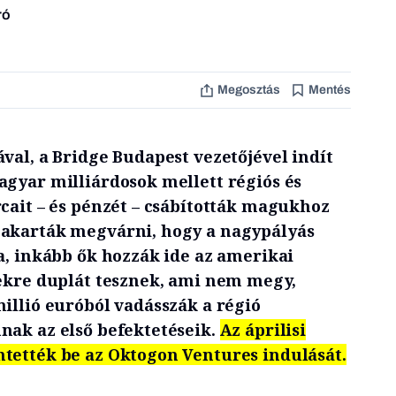
ró
Megosztás
Mentés
val, a Bridge Budapest vezetőjével indít
agyar milliárdosok mellett régiós és
cait – és pénzét – csábították magukhoz
 akarták megvárni, hogy a nagypályás
a, inkább ők hozzák ide az amerikai
tekre duplát tesznek, ami nem megy,
illió euróból vadásszák a régió
nak az első befektetéseik.
Az áprilisi
tették be az Oktogon Ventures indulását.