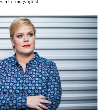
s a forrásgyűjtést.