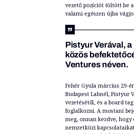
vezető pozíciót töltött be
valami egészen újba vágjo
Pistyur Verával, 
közös befektetőc
Ventures néven.
Fehér Gyula március 29-én
Budapest Labnél, Pistyur V
vezetésétől, és a board ta
foglalkozni. A mostani bej
meg, onnan kezdve, hogy e
nemzetközi kapcsolataikat