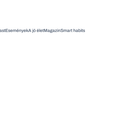
ast
Események
A jó élet
Magazin
Smart habits
Vagy fedezze fel a következő témákat
Üzlet
Pénz
Zöld
Legyél jobb!