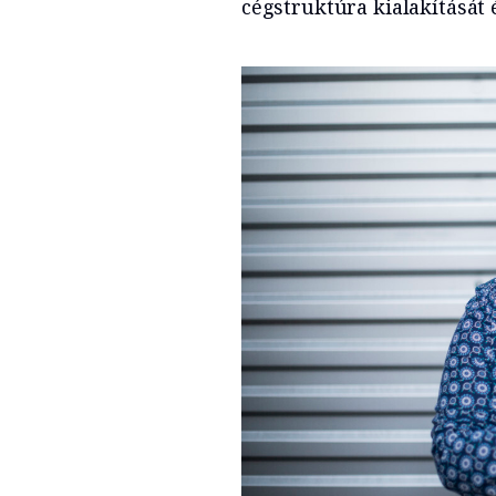
cégstruktúra kialakítását é