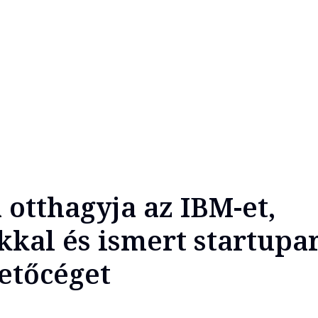
 otthagyja az IBM-et,
kkal és ismert startupa
tetőcéget