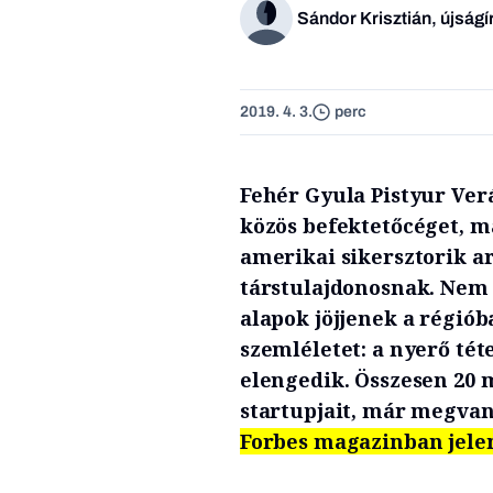
Sándor Krisztián, újságí
2019. 4. 3.
perc
Fehér Gyula Pistyur Verá
közös befektetőcéget, m
amerikai sikersztorik ar
társtulajdonosnak. Nem
alapok jöjjenek a régiób
szemléletet: a nyerő té
elengedik. Összesen 20 m
startupjait, már megvan
Forbes magazinban jelen