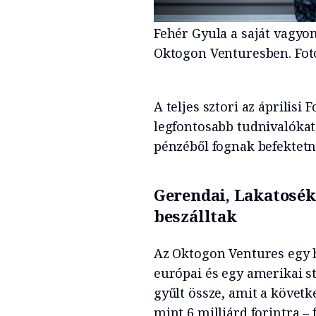
Fehér Gyula a saját vagyoná
Oktogon Venturesben. Fotó
A teljes sztori az áprilisi
legfontosabb tudnivalókat
pénzéből fognak befektetn
Gerendai, Lakatosék
beszálltak
Az Oktogon Ventures egy b
európai és egy amerikai st
gyűlt össze, amit a követk
mint 6 milliárd forintra –