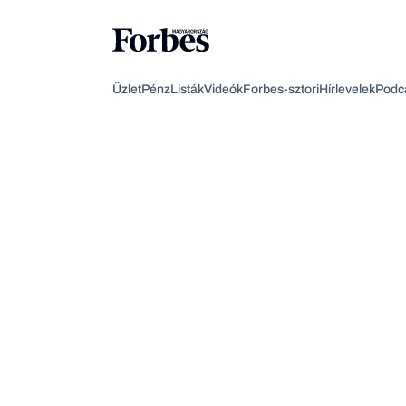
Üzlet
Pénz
Listák
Videók
Forbes-sztori
Hírlevelek
Podc