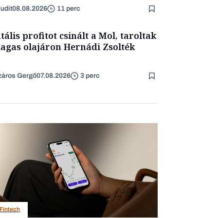
udit
08.08.2026
11 perc
tális profitot csinált a Mol, taroltak
agas olajáron Hernádi Zsolték
áros Gergő
07.08.2026
3 perc
Fintech