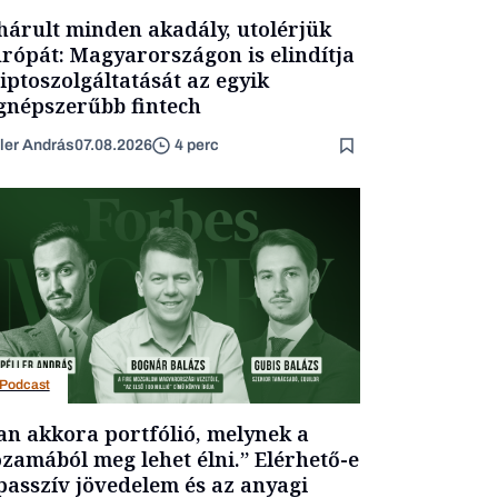
hárult minden akadály, utolérjük
rópát: Magyarországon is elindítja
iptoszolgáltatását az egyik
gnépszerűbb fintech
ler András
07.08.2026
4 perc
Podcast
an akkora portfólió, melynek a
zamából meg lehet élni.” Elérhető-e
passzív jövedelem és az anyagi