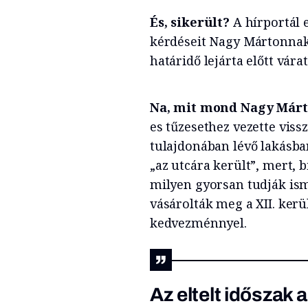
És, sikerült?
A hírportál 
kérdéseit Nagy Mártonnak,
határidő lejárta előtt vár
Na, mit mond Nagy Már
es tűzesethez vezette viss
tulajdonában lévő lakásba
„az utcára került”, mert, 
milyen gyorsan tudják ism
vásárolták meg a XII. kerü
kedvezménnyel.
Az eltelt időszak 