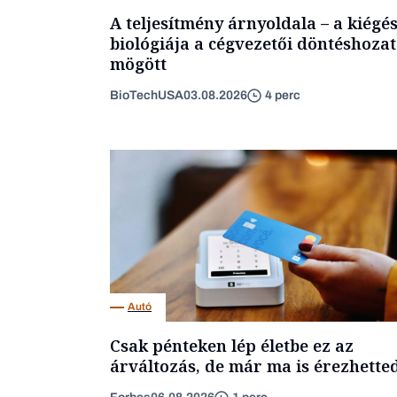
A teljesítmény árnyoldala – a kiégé
biológiája a cégvezetői döntéshozat
mögött
BioTechUSA
03.08.2026
4 perc
Autó
Csak pénteken lép életbe ez az
árváltozás, de már ma is érezhette