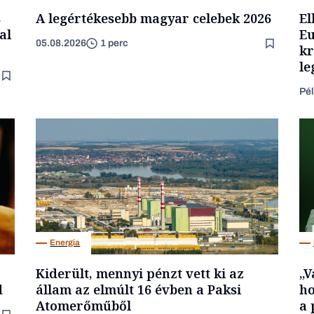
s
A legértékesebb magyar celebek 2026
El
al
Eu
05.08.2026
1 perc
kr
le
Pél
Energia
Kiderült, mennyi pénzt vett ki az
„V
d
állam az elmúlt 16 évben a Paksi
ho
Atomerőműből
a 