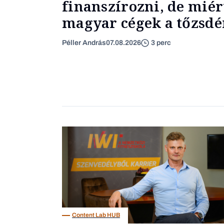
finanszírozni, de miér
magyar cégek a tőzsdér
Péller András
07.08.2026
3 perc
Content Lab HUB