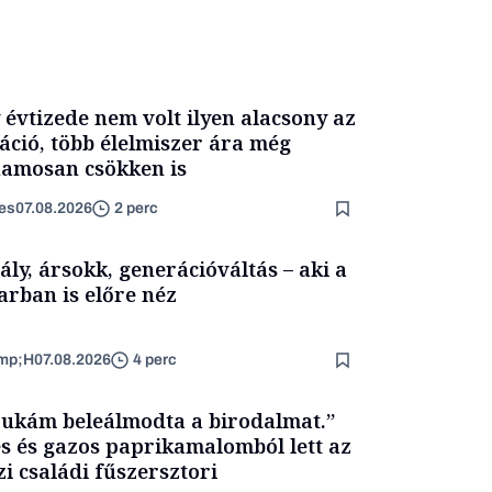
 évtizede nem volt ilyen alacsony az
láció, több élelmiszer ára még
amosan csökken is
es
07.08.2026
2 perc
ály, ársokk, generációváltás – aki a
arban is előre néz
mp;H
07.08.2026
4 perc
ukám beleálmodta a birodalmat.”
s és gazos paprikamalomból lett az
zi családi fűszersztori