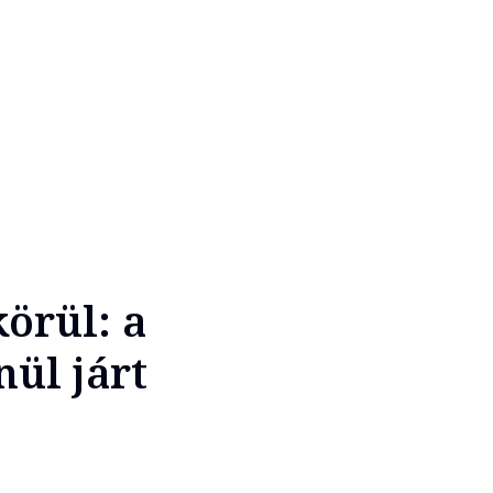
örül: a
nül járt