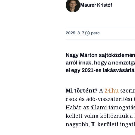
Maurer Kristóf
2025. 3. 7.
perc
Nagy Márton sajtóközleménn
arról írnak, hogy a nemzetg
el egy 2021-es lakásvásárlá
Mi történt?
A
24.hu
szeri
csok és adó-visszatérítési 
Habár az állami támogatás
kellett volna költözniük a
nagyobb, II. kerületi inga