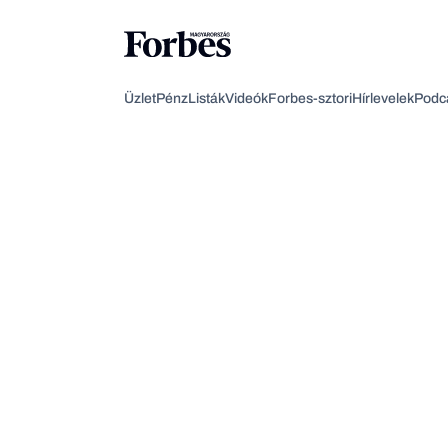
Üzlet
Pénz
Listák
Videók
Forbes-sztori
Hírlevelek
Podc