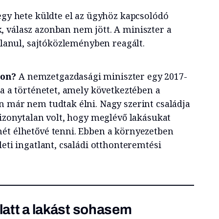
egy hete küldte el az ügyhöz kapcsolódó
 válasz azonban nem jött. A miniszter a
atlanul, sajtóközleményben reagált.
ton?
A nemzetgazdasági miniszter egy 2017-
za a történetet, amely következtében a
n már nem tudtak élni. Nagy szerint családja
bizonytalan volt, hogy meglévő lakásukat
ét élhetővé tenni. Ebben a környezetben
leti ingatlant, családi otthonteremtési
alatt a lakást sohasem