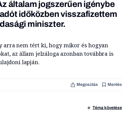
Az általam jogszerűen igénybe
z adót időközben visszafizettem
zdasági miniszter.
 arra nem tért ki, hogy mikor és hogyan
okat, az állam jelzáloga azonban továbbra is
ulajdoni lapján.
Megosztás
Mentés
Téma követése