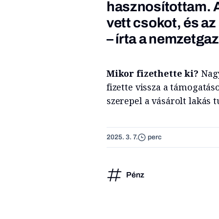
hasznosítottam. 
vett csokot, és a
– írta a nemzetga
Mikor fizethette ki?
Nagy
fizette vissza a támogatás
szerepel a vásárolt lakás t
2025. 3. 7.
perc
Pénz