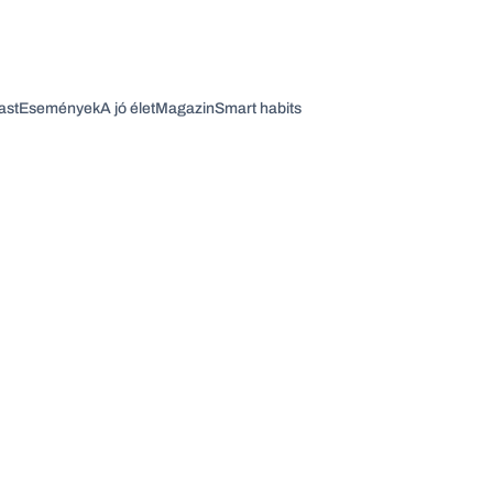
ast
Események
A jó élet
Magazin
Smart habits
Vagy fedezze fel a következő témákat
Üzlet
Pénz
Zöld
Legyél jobb!