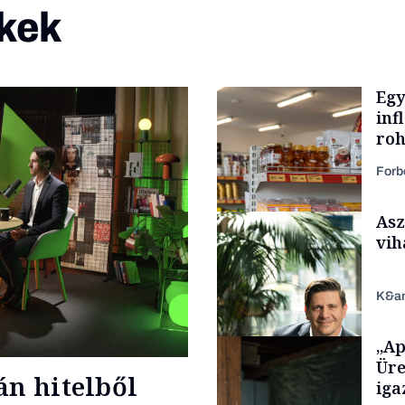
kek
Egy
inf
roh
Forb
Asz
vih
K&a
„Ap
Makro
Üre
án hitelből
iga