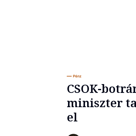
Pénz
CSOK-botrán
miniszter ta
el