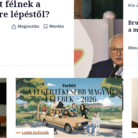
t félnek a
Kis J
e lépéstől?
TÁMOGATÓI
Bru
TARTALOM
Megosztás
Mentés
a m
Mész
Családi vállalkozások
Befektetés
Listák és Extrák