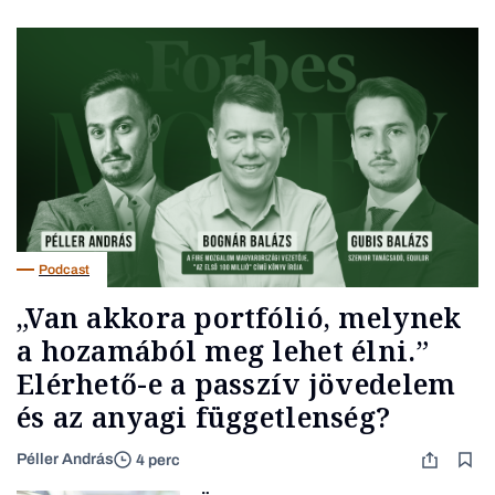
Podcast
„Van akkora portfólió, melynek
a hozamából meg lehet élni.”
Elérhető-e a passzív jövedelem
és az anyagi függetlenség?
Péller András
4 perc