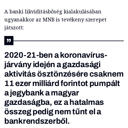
A banki likviditásbőség kialakulásában
ugyanakkor az MNB is tevékeny szerepet
játszott:
2020-21-ben a koronavírus-
járvány idején a gazdasági
aktivitás ösztönzésére csaknem
11 ezer milliárd forintot pumpált
a jegybank a magyar
gazdaságba, ez a hatalmas
összeg pedig nem tűnt el a
bankrendszerből.