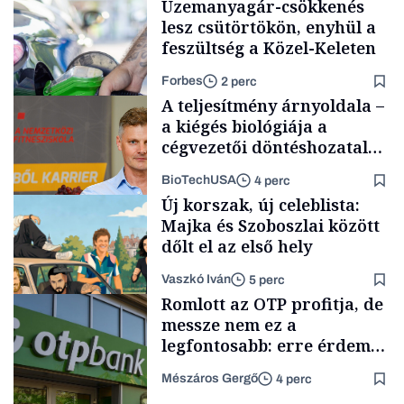
Üzemanyagár-csökkenés
lesz csütörtökön, enyhül a
feszültség a Közel-Keleten
Forbes
2 perc
A teljesítmény árnyoldala –
a kiégés biológiája a
cégvezetői döntéshozatal
mögött
BioTechUSA
4 perc
Energia
Új korszak, új celeblista:
Majka és Szoboszlai között
dőlt el az első hely
Vaszkó Iván
5 perc
Content Lab HUB
Romlott az OTP profitja, de
messze nem ez a
legfontosabb: erre érdemes
figyelniük a befektetőknek
Mészáros Gergő
4 perc
Lista