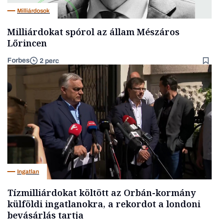
Milliárdosok
Milliárdokat spórol az állam Mészáros
Lőrincen
Forbes
2 perc
Ingatlan
Tízmilliárdokat költött az Orbán-kormány
külföldi ingatlanokra, a rekordot a londoni
bevásárlás tartja