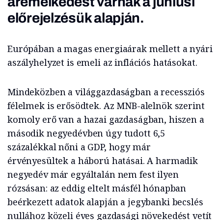
áremelkedést várnak a júniusi
előrejelzésük alapján.
Európában a magas energiaárak mellett a nyári
aszályhelyzet is emeli az inflációs hatásokat.
Mindeközben a világgazdaságban a recessziós
félelmek is erősödtek. Az MNB-alelnök szerint
komoly erő van a hazai gazdaságban, hiszen a
második negyedévben úgy tudott 6,5
százalékkal nőni a GDP, hogy már
érvényesültek a háború hatásai. A harmadik
negyedév már egyáltalán nem fest ilyen
rózsásan: az eddig eltelt másfél hónapban
beérkezett adatok alapján a jegybanki becslés
nullához közeli éves gazdasági növekedést vetít