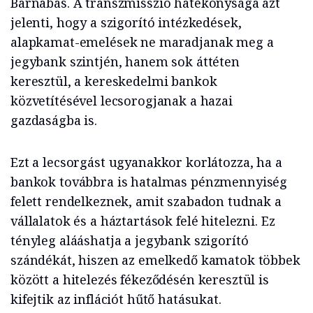
Barnabás. A transzmisszió hatékonysága azt
jelenti, hogy a szigorító intézkedések,
alapkamat-emelések ne maradjanak meg a
jegybank szintjén, hanem sok áttéten
keresztül, a kereskedelmi bankok
közvetítésével lecsorogjanak a hazai
gazdaságba is.
Ezt a lecsorgást ugyanakkor korlátozza, ha a
bankok továbbra is hatalmas pénzmennyiség
felett rendelkeznek, amit szabadon tudnak a
vállalatok és a háztartások felé hitelezni. Ez
tényleg alááshatja a jegybank szigorító
szándékát, hiszen az emelkedő kamatok többek
között a hitelezés fékeződésén keresztül is
kifejtik az inflációt hűtő hatásukat.