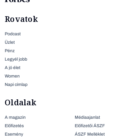
Rovatok
Podcast
Üzlet
Pénz
Legyél jobb
A jó élet
Women
Napi címlap
Oldalak
A magazin
Médiaajanlat
Előfizetés
Előfizetői ÁSZF
Esemény
ÁSZF Melléklet