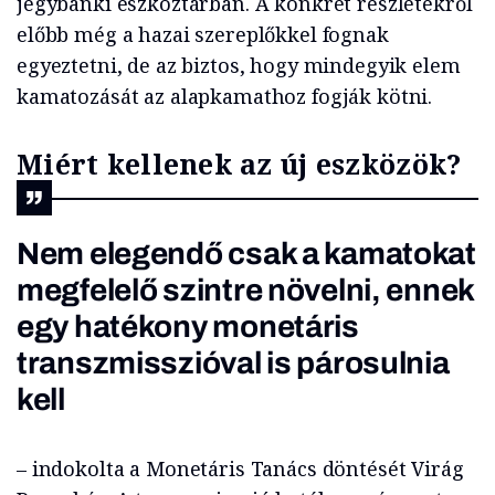
jegybanki eszköztárban. A konkrét részletekről
előbb még a hazai szereplőkkel fognak
egyeztetni, de az biztos, hogy mindegyik elem
kamatozását az alapkamathoz fogják kötni.
Miért kellenek az új eszközök?
Nem elegendő csak a kamatokat
megfelelő szintre növelni, ennek
egy hatékony monetáris
transzmisszióval is párosulnia
kell
– indokolta a Monetáris Tanács döntését Virág