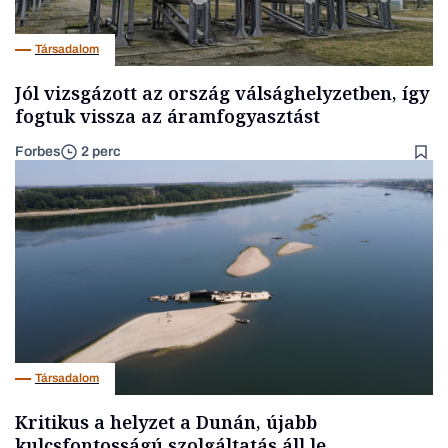
Társadalom
Jól vizsgázott az ország válsághelyzetben, így
fogtuk vissza az áramfogyasztást
Forbes
2 perc
Társadalom
Kritikus a helyzet a Dunán, újabb
kulcsfontosságú szolgáltatás áll le