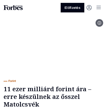
Előfizetés
MTI
Vagy fedezze fel a következő
témákat
Üzlet
Pénz
Zöld
Legyél jobb!
Forint
11 ezer milliárd forint ára –
erre készülnek az ősszel
Matolcsyék