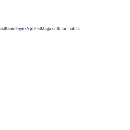
ast
Események
A jó élet
Magazin
Smart habits
Vagy fedezze fel a következő témákat
Üzlet
Pénz
Zöld
Legyél jobb!