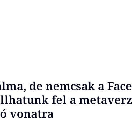
álma, de nemcsak a Fac
állhatunk fel a metave
dó vonatra