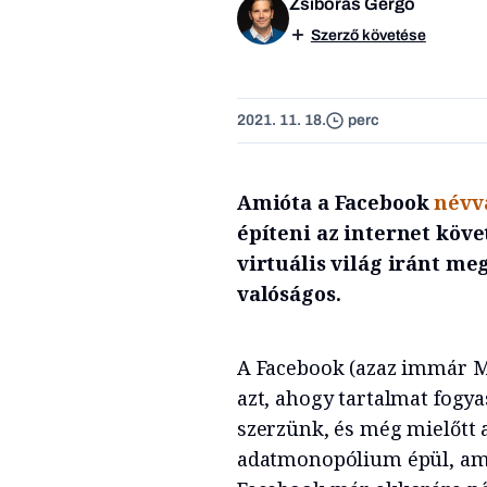
Zsiborás Gergő
Szerző követése
2021. 11. 18.
perc
Amióta a Facebook
névv
építeni az internet köv
virtuális világ iránt me
valóságos.
A Facebook (azaz immár Met
azt, ahogy tartalmat fogy
szerzünk, és még mielőtt 
adatmonopólium épül, ami 