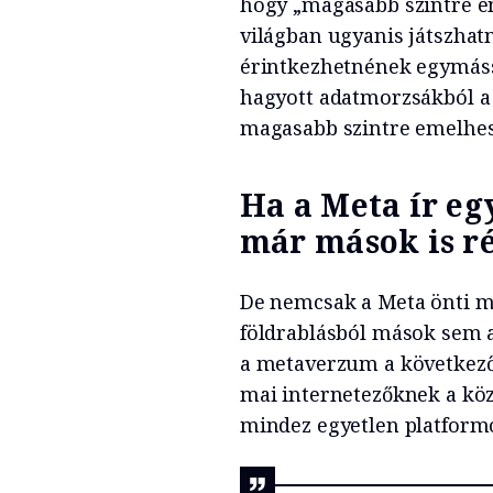
hogy „magasabb szintre em
világban ugyanis játszhat
érintkezhetnének egymáss
hagyott adatmorzsákból a 
magasabb szintre emelhes
Ha a Meta ír eg
már mások is r
De nemcsak a Meta önti ma
földrablásból mások sem 
a metaverzum a következő 
mai internetezőknek a köz
mindez egyetlen platform