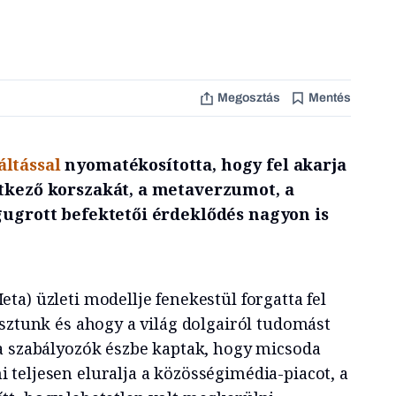
Megosztás
Mentés
áltással
nyomatékosította, hogy fel akarja
etkező korszakát, a metaverzumot, a
gugrott befektetői érdeklődés nagyon is
a) üzleti modellje fenekestül forgatta fel
asztunk és ahogy a világ dolgairól tudomást
a szabályozók észbe kaptak, hogy micsoda
teljesen eluralja a közösségimédia-piacot, a