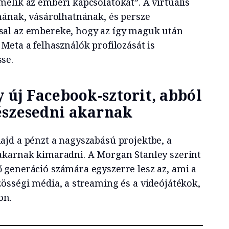
elik az emberi kapcsolatokat”. A virtuális
nának, vásárolhatnának, és persze
al az embereke, hogy az így maguk után
Meta a felhasználók profilozását is
se.
y új Facebook-sztorit, abból
észesedni akarnak
jd a pénzt a nagyszabású projektbe, a
akarnak kimaradni. A Morgan Stanley szerint
generáció számára egyszerre lesz az, ami a
össégi média, a streaming és a videójátékok,
on.