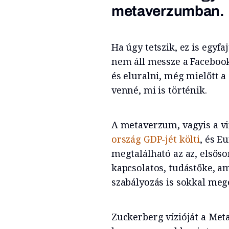
metaverzumban.
Ha úgy tetszik, ez is egyfa
nem áll messze a Facebook
és eluralni, még mielőtt a
venné, mi is történik.
A metaverzum, vagyis a vir
ország GDP-jét költi
, és Eu
megtalálható az az, elsőso
kapcsolatos, tudástőke, am
szabályozás is sokkal me
Zuckerberg vízióját a Met