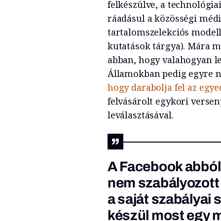
felkészülve, a technológia
ráadásul a közösségi mé
tartalomszelekciós modell
kutatások tárgya). Mára m
abban, hogy valahogyan le 
Államokban pedig egyre 
hogy darabolja fel az egy
felvásárolt egykori verse
leválasztásával.
A Facebook abból 
nem szabályozott 
a saját szabályai 
készül most egy m