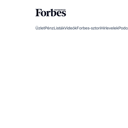
Üzlet
Pénz
Listák
Videók
Forbes-sztori
Hírlevelek
Podc