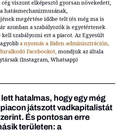
i cég viszont elképesztő gyorsan növekedett,
dia hatásmechanizmusának,
jének megértése időbe telt (és még ma is
ár azonban a szabályozók is egyetértenek
kell szabályozni ezt a piacot. Az Egyesült
nagyobb
a nyomás a Biden-adminisztráción,
eduralkodó Facebookot,
mondjuk az általa
nytársak (Instagram, Whatsapp)
lett hatalmas, hogy egy még
piacon játszott vadkapitalistát
szerint. És pontosan erre
ásik területen: a