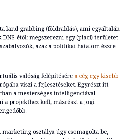
jta land grabbing (földrablás), ami egyáltalán
 DNS-étől: megszerezni egy (piaci) területet
 szabályozók, azaz a politikai hatalom észre
tuális valóság felépítésére
a cég egy kisebb
rópába viszi a fejlesztéseket. Egyrészt itt
rban a mesterséges intelligenciával
i a projekthez kell, másrészt a jogi
gengedőbb.
a marketing osztálya úgy csomagolta be,