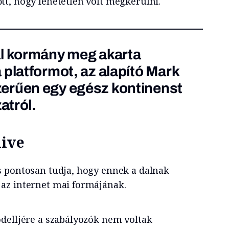
t, hogy lehetetlen volt megkerülni.
ál kormány meg akarta
 platformot, az alapító Mark
zerűen
egy egész kontinenst
atról.
live
 pontosan tudja, hogy ennek a dalnak
az internet mai formájának.
delljére a szabályozók nem voltak