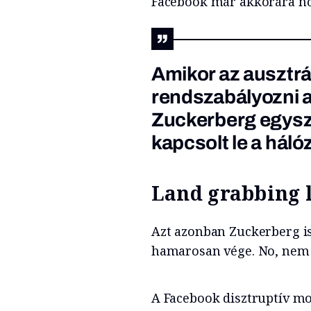
Facebook már akkorára nőt
Amikor az ausztr
rendszabályozni a
Zuckerberg egys
kapcsolt le
a hálóz
Land grabbing 
Azt azonban Zuckerberg is
hamarosan vége. No, nem 
A Facebook disztruptív mo