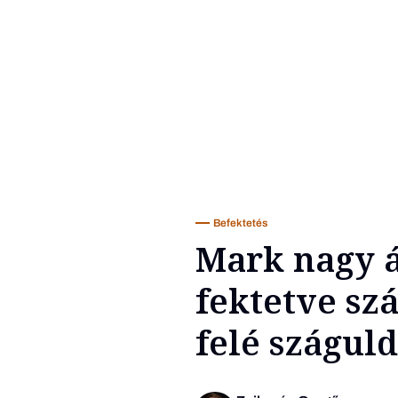
Befektetés
Mark nagy 
fektetve sz
felé szágul