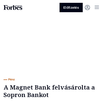
Előfizetés
Vagy fedezze fel a következő
témákat
Üzlet
Pénz
Zöld
Legyél jobb!
Pénz
A Magnet Bank felvásárolta a
Sopron Bankot