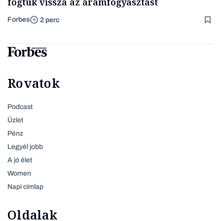
fogtuk vissza az áramfogyasztást
Forbes
2 perc
Rovatok
Podcast
Üzlet
Pénz
Legyél jobb
A jó élet
Women
Napi címlap
Oldalak