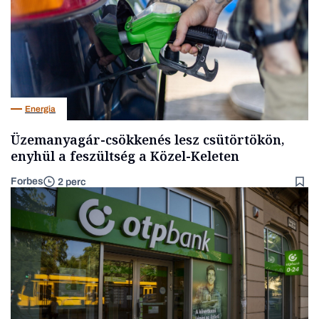
Energia
Üzemanyagár-csökkenés lesz csütörtökön,
enyhül a feszültség a Közel-Keleten
Forbes
2 perc