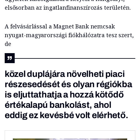
elsősorban az ingatlanfinanszírozás területén.
A felvásárlással a Magnet Bank nemcsak
nyugat-magyarországi fiókhálózatra tesz szert,
de
közel duplájára növelheti piaci
részesedését és olyan régiókba
is eljuttathatja a hozzá kötődő
értékalapú bankolást, ahol
eddig ez kevésbé volt elérhető.