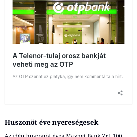
Huszonöt éve nyereségesek
Az idén huszonöt éves Magnet Bank Zrt. 100