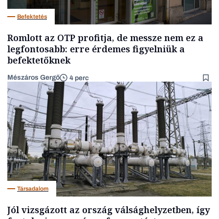
Befektetés
Romlott az OTP profitja, de messze nem ez a
legfontosabb: erre érdemes figyelniük a
befektetőknek
Mészáros Gergő
4 perc
Társadalom
Jól vizsgázott az ország válsághelyzetben, így