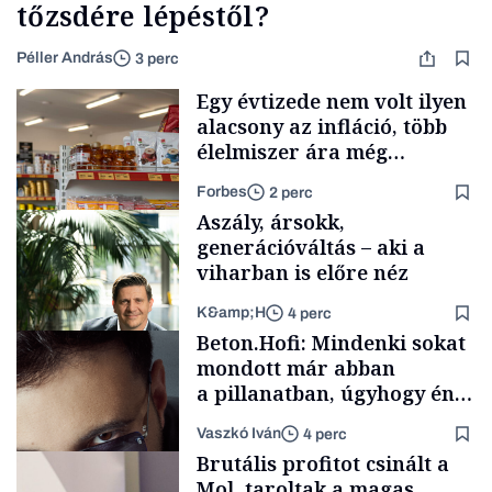
tőzsdére lépéstől?
Péller András
3 perc
Egy évtizede nem volt ilyen
alacsony az infláció, több
élelmiszer ára még
rohamosan csökken is
Forbes
2 perc
Aszály, ársokk,
generációváltás – aki a
viharban is előre néz
K&amp;H
4 perc
Makro
Beton.Hofi: Mindenki sokat
mondott már abban
a pillanatban, úgyhogy én
a legsarkosabb
Vaszkó Iván
4 perc
gondolataimat akartam
TÁMOGATÓI
Brutális profitot csinált a
TARTALOM
kimondani
Mol, taroltak a magas