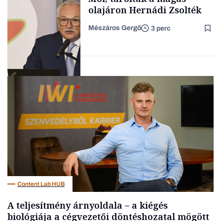
olajáron Hernádi Zsolték
Mészáros Gergő
3 perc
Forbes-sztori
Befektetés
Content Lab HUB
A teljesítmény árnyoldala – a kiégés
biológiája a cégvezetői döntéshozatal mögött