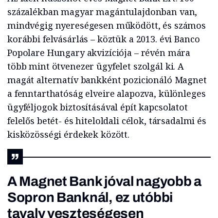
százalékban magyar magántulajdonban van,
mindvégig nyereségesen működött, és számos
korábbi felvásárlás – köztük a 2013. évi Banco
Popolare Hungary akvizíciója – révén mára
több mint ötvenezer ügyfelet szolgál ki. A
magát alternatív bankként pozicionáló Magnet
a fenntarthatóság elveire alapozva, különleges
ügyféljogok biztosításával épít kapcsolatot
felelős betét- és hiteloldali célok, társadalmi és
kisközösségi érdekek között.
A Magnet Bank jóval nagyobb a
Sopron Banknál, ez utóbbi
tavaly veszteségesen