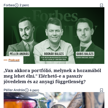
Forbes
2 perc
Podcast
„Van akkora portfólió, melynek a hozamából
meg lehet élni.” Elérhető-e a passzív
jövedelem és az anyagi függetlenség?
Péller András
4 perc