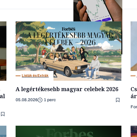
Forbes-sztori
Fintech
Listák és Extrák
s
A legértékesebb magyar celebek 2026
Cs
al
ár
05.08.2026
1 perc
Fo