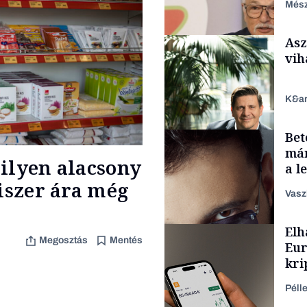
Mész
Asz
vih
K&a
Bet
Befektetés
már
ilyen alacsony
a l
aka
miszer ára még
Vasz
TÁMOGATÓI
Elh
TARTALOM
Megosztás
Mentés
Eur
kri
leg
Péll