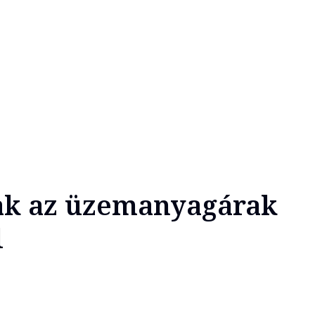
nak az üzemanyagárak
l