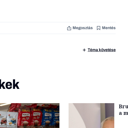
Megosztás
Mentés
Téma követése
kek
Bru
a m