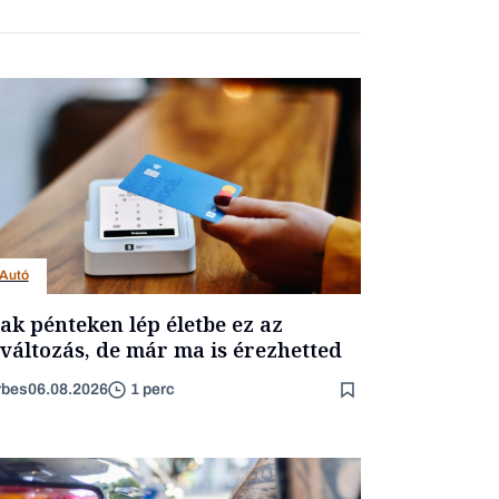
Autó
ak pénteken lép életbe ez az
változás, de már ma is érezhetted
rbes
06.08.2026
1 perc