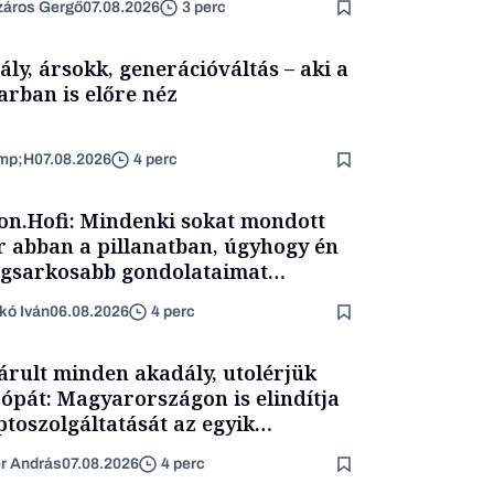
áros Gergő
07.08.2026
3 perc
ály, ársokk, generációváltás – aki a
arban is előre néz
mp;H
07.08.2026
4 perc
on.Hofi: Mindenki sokat mondott
 abban a pillanatban, úgyhogy én
egsarkosabb gondolataimat
rtam kimondani
kó Iván
06.08.2026
4 perc
árult minden akadály, utolérjük
ópát: Magyarországon is elindítja
ptoszolgáltatását az egyik
népszerűbb fintech
er András
07.08.2026
4 perc