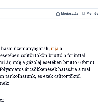
Megosztás
Mentés
 hazai üzemanyagárak,
írja
a
esetében csütörtökön bruttó 5 forinttal
i ár, míg a gázolaj esetében bruttó 6 forint
A folyamatos árcsökkenések hatására a mai
on tankolhatunk, és ezek csütörtöktől
nnek:
ter