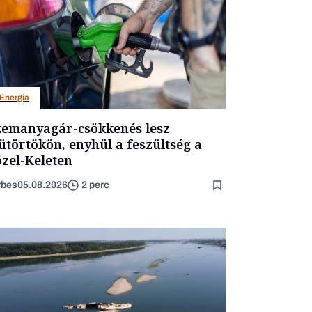
Energia
emanyagár-csökkenés lesz
ütörtökön, enyhül a feszültség a
zel-Keleten
rbes
05.08.2026
2 perc