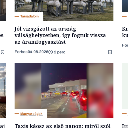
Társadalom
Jól vizsgázott az ország
Kr
es
válsághelyzetben, így fogtuk vissza
ku
az áramfogyasztást
Fo
Forbes
04.08.2026
2 perc
Magyar cégek
aj
Taxis káosz az első napon: miről szól
It