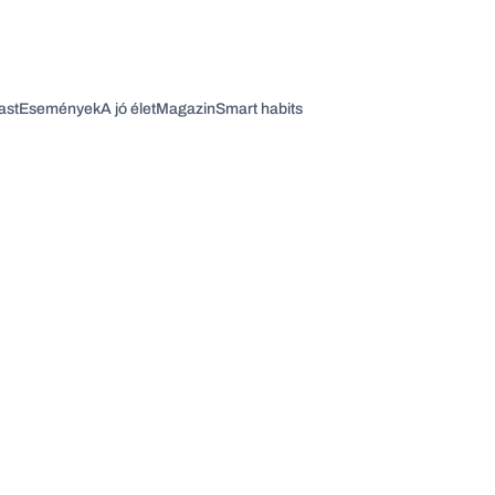
ast
Események
A jó élet
Magazin
Smart habits
Vagy fedezze fel a következő témákat
Üzlet
Pénz
Zöld
Legyél jobb!