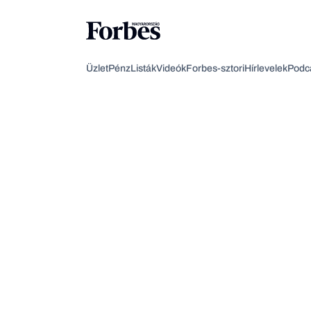
Üzlet
Pénz
Listák
Videók
Forbes-sztori
Hírlevelek
Podc