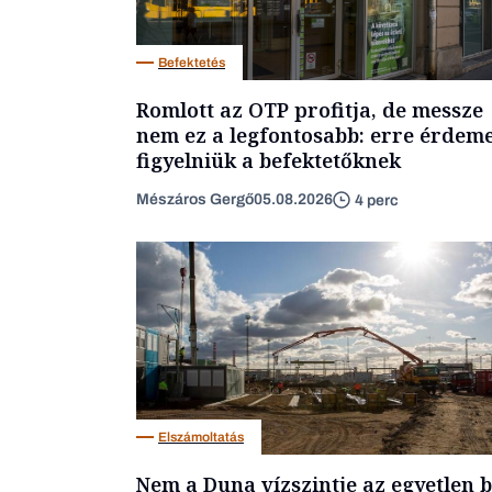
Befektetés
Romlott az OTP profitja, de messze
nem ez a legfontosabb: erre érdem
figyelniük a befektetőknek
Mészáros Gergő
05.08.2026
4 perc
Elszámoltatás
Nem a Duna vízszintje az egyetlen b