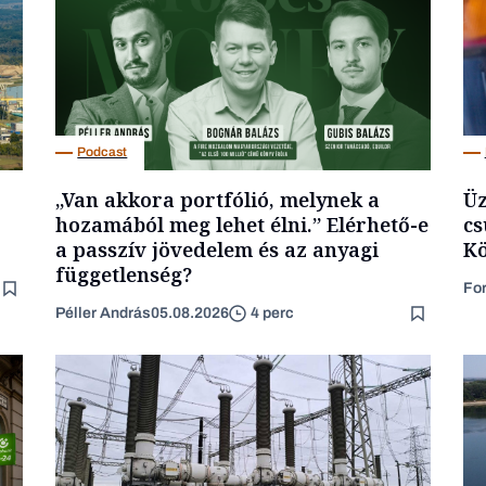
Podcast
„Van akkora portfólió, melynek a
Üz
hozamából meg lehet élni.” Elérhető-e
cs
a passzív jövedelem és az anyagi
Kö
függetlenség?
Fo
Péller András
05.08.2026
4 perc