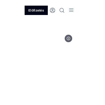
Előfizetés
benzinkut-uzemanyag