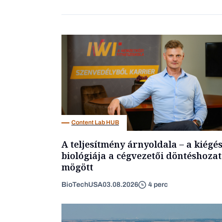
Content Lab HUB
A teljesítmény árnyoldala – a kiégé
biológiája a cégvezetői döntéshozat
mögött
BioTechUSA
03.08.2026
4 perc