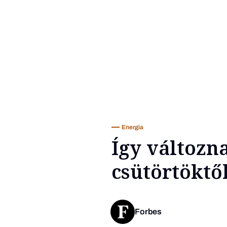
Energia
Így változ
csütörtöktő
Forbes