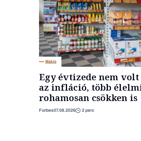
Makro
Egy évtizede nem volt 
az infláció, több élel
rohamosan csökken is
Forbes
07.08.2026
2 perc