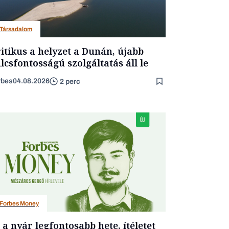
Társadalom
itikus a helyzet a Dunán, újabb
lcsfontosságú szolgáltatás áll le
rbes
04.08.2026
2 perc
Forbes Money
t a nyár legfontosabb hete, ítéletet