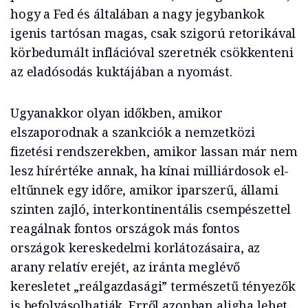
hogy a Fed és általában a nagy jegybankok
igenis tartósan magas, csak szigorú retorikával
körbedumált inflációval szeretnék csökkenteni
az eladósodás kuktájában a nyomást.
Ugyanakkor olyan időkben, amikor
elszaporodnak a szankciók a nemzetközi
fizetési rendszerekben, amikor lassan már nem
lesz hírértéke annak, ha kínai milliárdosok el-
eltűnnek egy időre, amikor iparszerű, állami
szinten zajló, interkontinentális csempészettel
reagálnak fontos országok más fontos
országok kereskedelmi korlátozásaira, az
arany relatív erejét, az iránta meglévő
keresletet „reálgazdasági” természetű tényezők
is befolyásolhatják. Erről azonban aligha lehet