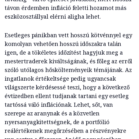
távon érdemben infláció feletti hozamot más
eszközosztállyal elérni aligha lehet.
Esetleges pánikban vett hosszú kötvénnyel egy
komolyan vehetően hosszú időszakra talán
igen, de a tökéletes időzítést hagyjuk meg a
mestertraderek kiváltságának, és főleg az erről
szóló utólagos hőskölteményeik témájának. Az
ingatlanok értékeltsége pedig ugyancsak
világszerte kérdésessé teszi, hogy a következő
évtizedben ellent tudjanak tartani egy esetleg
tartóssá váló inflációnak. Lehet, sőt, van
szerepe az aranynak és a közvetlen
nyersanyagkitettségnek, de a portfólió
reálértékenek megőrzésében a részvényekre