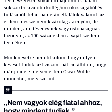
Természetesen sokat eltulajdonítok nálam
sokszorta kiválóbb kollégáim okosságából és
tudásából, tehát ha netán eltalálok valamit, az
érdem messze nem kizárólag az enyém, de
minden, ami tévedésnek vagy ostobaságnak
bizonyul, az 100 százalékban a saját szellemi
termékem.
Mindenesetre nem titkolom, hogy milyen
keveset tudok, azt viszont bátran állítom, hogy
már jó ideje mélyen értem Oscar Wilde
mondatát, mely szerint:
„Nem vagyok elég fiatal ahhoz,
hogy mindent tudjak.”