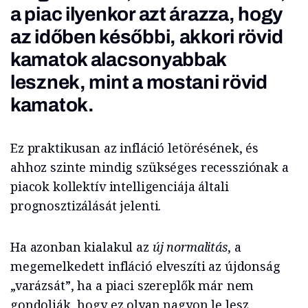
a piac ilyenkor azt árazza, hogy
az időben későbbi, akkori rövid
kamatok alacsonyabbak
lesznek, mint a mostani rövid
kamatok.
Ez praktikusan az infláció letörésének, és
ahhoz szinte mindig szükséges recessziónak a
piacok kollektív intelligenciája általi
prognosztizálását jelenti.
Ha azonban kialakul az
új normalitás
, a
megemelkedett infláció elveszíti az újdonság
„varázsát”, ha a piaci szereplők már nem
gondolják, hogy ez olyan nagyon le lesz