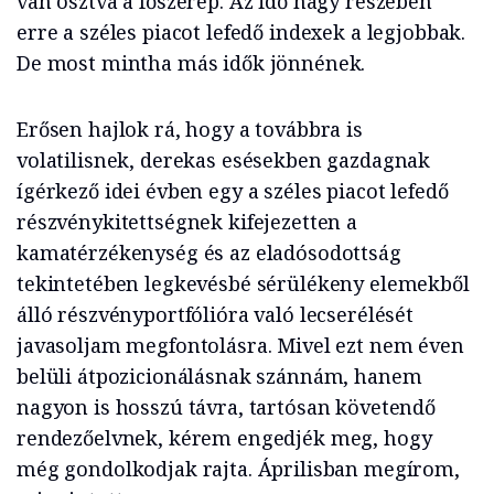
van osztva a főszerep. Az idő nagy részében
erre a széles piacot lefedő indexek a legjobbak.
De most mintha más idők jönnének.
Erősen hajlok rá, hogy a továbbra is
volatilisnek, derekas esésekben gazdagnak
ígérkező idei évben egy a széles piacot lefedő
részvénykitettségnek kifejezetten a
kamatérzékenység és az eladósodottság
tekintetében legkevésbé sérülékeny elemekből
álló részvényportfólióra való lecserélését
javasoljam megfontolásra. Mivel ezt nem éven
belüli átpozicionálásnak szánnám, hanem
nagyon is hosszú távra, tartósan követendő
rendezőelvnek, kérem engedjék meg, hogy
még gondolkodjak rajta. Áprilisban megírom,