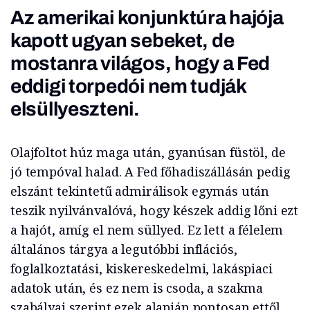
Az amerikai konjunktúra hajója
kapott ugyan sebeket, de
mostanra világos, hogy a Fed
eddigi torpedói nem tudják
elsüllyeszteni.
Olajfoltot húz maga után, gyanúsan füstöl, de
jó tempóval halad. A Fed főhadiszállásán pedig
elszánt tekintetű admirálisok egymás után
teszik nyilvánvalóvá, hogy készek addig lőni ezt
a hajót, amíg el nem süllyed. Ez lett a félelem
általános tárgya a legutóbbi inflációs,
foglalkoztatási, kiskereskedelmi, lakáspiaci
adatok után, és ez nem is csoda, a szakma
szabályai szerint ezek alapján pontosan ettől