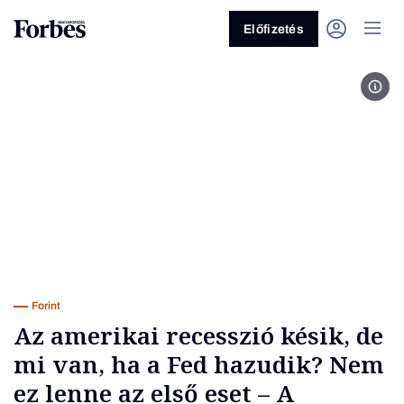
Előfizetés
A F
Vagy fedezze fel a következő
témákat
Üzlet
Pénz
Zöld
Legyél jobb!
Forint
Az amerikai recesszió késik, de
mi van, ha a Fed hazudik? Nem
ez lenne az első eset – A