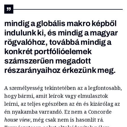
mindig a globális makro képből
indulunk ki, és mindig a magyar
rögvalóhoz, továbbá mindig a
konkrét portfólióelemek
számszerűen megadott
részarányaihoz érkezünk meg.
A személyesség tekintetében az a legfontosabb,
hogy bármi, amit leírok vagy elmulasztok
leírni, az teljes egészében az én és kizárólag az
én nyakamba varrandó. Ez nem a Concorde
house view
, még csak nem is hasonlít rá.