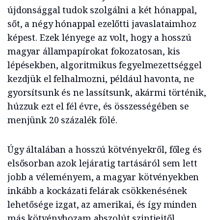
újdonsággal tudok szolgálni a két hónappal,
sőt, a négy hónappal ezelőtti javaslataimhoz
képest. Ezek lényege az volt, hogy a hosszú
magyar állampapírokat fokozatosan, kis
lépésekben, algoritmikus fegyelmezettséggel
kezdjük el felhalmozni, például havonta, ne
gyorsítsunk és ne lassítsunk, akármi történik,
húzzuk ezt el fél évre, és összességében se
menjünk 20 százalék fölé.
Úgy általában a hosszú kötvényekről, főleg és
elsősorban azok lejáratig tartásáról sem lett
jobb a véleményem, a magyar kötvényekben
inkább a kockázati felárak csökkenésének
lehetősége izgat, az amerikai, és így minden
más kötvényhozam abszolút szintjeitől