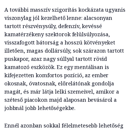
A további masszív szigorítás kockázata ugyanis
viszonylag jól kezelhető lenne: alacsonyan
tartott részvénysúly, defenzív, kevéssé
kamatérzékeny szektorok felülsúlyozása,
visszafogott bátorság a hosszú kötvényeket
illetően, magas dollársúly, sok szárazon tartott
puskapor, azaz nagy súllyal tartott rövid
kamatozó eszközök. Ez egy mentálisan is
kifejezetten komfortos pozíció, az ember
okosnak, óvatosnak, előrelátónak gondolja
magát, és már látja lelki szemeivel, amikor a
széteső piacokon majd alaposan bevásárol a
jobbnál jobb lehetőségekbe.
Ennél azonban sokkal félelmetesebb lehetőség