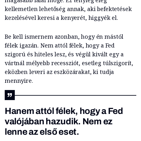
magasabb falai mögé. Ez tényleg elég
kellemetlen lehetőség annak, aki befektetések
kezelésével keresi a kenyerét, higgyék el.
Be kell ismernem azonban, hogy én mástól
félek igazán. Nem attól félek, hogy a Fed
szigorú és hiteles lesz, és végül kivált egy a
vártnál mélyebb recessziót, esetleg túlszigorít,
eközben leveri az eszközárakat, ki tudja
mennyire.
Hanem attól félek, hogy a Fed
valójában hazudik. Nem ez
lenne az első eset.