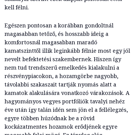
kell félni.
Egészen pontosan a korábban gondoltnál
magasabban tetőző, és hosszabb ideig a
komfortosnál magasabban maradó
kamatszinttől illik leginkább félnie most egy jól
nevelt befektetési szakembernek. Hiszen így
nem tud trendszerű emelkedés kialakulni a
részvénypiacokon, a hozamgörbe nagyobb,
távolabbi szakaszait tartják nyomás alatt a
kamatok alakulására vonatkozó várakozások. A
hagyományos vegyes portfóliók tavalyi nehéz
éve után így talán idén sem jön el a fellélegzés,
egyre többen húzódnak be a rövid
kockázatmentes hozamok erődjének egyre