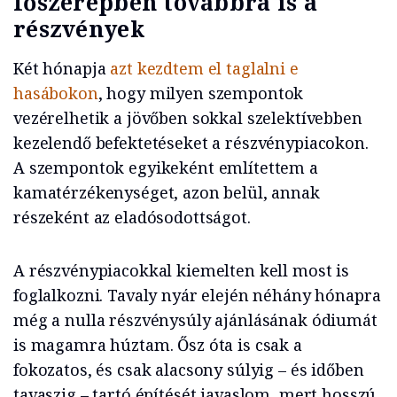
főszerepben továbbra is a
részvények
Két hónapja
azt kezdtem el taglalni e
hasábokon
, hogy milyen szempontok
vezérelhetik a jövőben sokkal szelektívebben
kezelendő befektetéseket a részvénypiacokon.
A szempontok egyikeként említettem a
kamatérzékenységet, azon belül, annak
részeként az eladósodottságot.
A részvénypiacokkal kiemelten kell most is
foglalkozni. Tavaly nyár elején néhány hónapra
még a nulla részvénysúly ajánlásának ódiumát
is magamra húztam. Ősz óta is csak a
fokozatos, és csak alacsony súlyig – és időben
tavaszig – tartó építését javaslom, mert hosszú