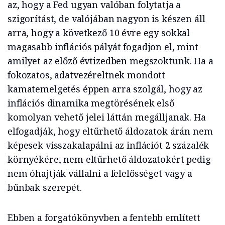
az, hogy a Fed ugyan valóban folytatja a
szigorítást, de valójában nagyon is készen áll
arra, hogy a következő 10 évre egy sokkal
magasabb inflációs pályát fogadjon el, mint
amilyet az előző évtizedben megszoktunk. Ha a
fokozatos, adatvezéreltnek mondott
kamatemelgetés éppen arra szolgál, hogy az
inflációs dinamika megtörésének első
komolyan vehető jelei láttán megálljanak. Ha
elfogadják, hogy eltűrhető áldozatok árán nem
képesek visszakalapálni az inflációt 2 százalék
környékére, nem eltűrhető áldozatokért pedig
nem óhajtják vállalni a felelősséget vagy a
bűnbak szerepét.
Ebben a forgatókönyvben a fentebb említett