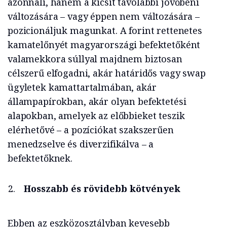
azonnali, hanem a kicsit távolabbi jövőbeni
változására – vagy éppen nem változására –
pozicionáljuk magunkat. A forint rettenetes
kamatelőnyét magyarországi befektetőként
valamekkora súllyal majdnem biztosan
célszerű elfogadni, akár határidős vagy swap
ügyletek kamattartalmában, akár
állampapírokban, akár olyan befektetési
alapokban, amelyek az előbbieket teszik
elérhetővé – a pozíciókat szakszerűen
menedzselve és diverzifikálva – a
befektetőknek.
Hosszabb és rövidebb kötvények
Ebben az eszközosztályban kevesebb