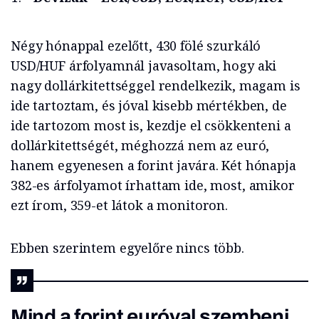
Négy hónappal ezelőtt, 430 fölé szurkáló
USD/HUF árfolyamnál javasoltam, hogy aki
nagy dollárkitettséggel rendelkezik, magam is
ide tartoztam, és jóval kisebb mértékben, de
ide tartozom most is, kezdje el csökkenteni a
dollárkitettségét, méghozzá nem az euró,
hanem egyenesen a forint javára. Két hónapja
382-es árfolyamot írhattam ide, most, amikor
ezt írom, 359-et látok a monitoron.
Ebben szerintem egyelőre nincs több.
Mind a forint euróval szembeni