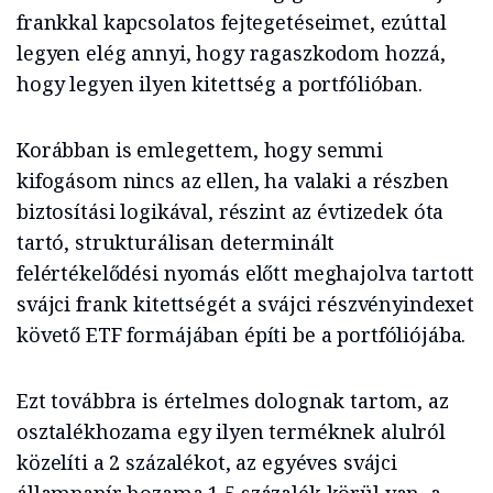
frankkal kapcsolatos fejtegetéseimet, ezúttal
legyen elég annyi, hogy ragaszkodom hozzá,
hogy legyen ilyen kitettség a portfólióban.
Korábban is emlegettem, hogy semmi
kifogásom nincs az ellen, ha valaki a részben
biztosítási logikával, részint az évtizedek óta
tartó, strukturálisan determinált
felértékelődési nyomás előtt meghajolva tartott
svájci frank kitettségét a svájci részvényindexet
követő ETF formájában építi be a portfóliójába.
Ezt továbbra is értelmes dolognak tartom, az
osztalékhozama egy ilyen terméknek alulról
közelíti a 2 százalékot, az egyéves svájci