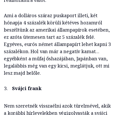
reálhozamra valót.
Ami a dolláros száraz puskaport illeti, két
hónapja 4 százalék körüli kétéves hozamról
beszéltünk az amerikai állampapírok esetében,
ez azóta ütemesen tart az 5 százalék felé.
Egyéves, eurós német állampapírt lehet kapni 3
százalékon. Hol van már a negatív kamat…
egyébként a műfaj őshazájában, Japánban van,
legalábbis még van egy kicsi, meglátjuk, ott mi
lesz majd belőle.
Svájci frank
Nem szeretnék visszaélni azok türelmével, akik
a korábbi hírlevelekben végigolvasták a svájci