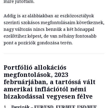
mire jutottam.
Addig is az alábbiakban az eszközosztályok
szerinti szokásos megfontolásaim következnek,
nagy változás nincs bennük a két hónappal
ezelőttihez képest, de van néhány fontosabb
pont a pozíciók gondozása terén.
Portfólió allokációs
megfontolások, 2023
februárjában, a tartóssá vált
amerikai inflációtól némi
bizakodással vegyesen félve
Devizák – EUR/USD, EUR/HUF, USD/HUF