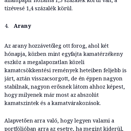
állampapír hozama 1,5 százalék körül van, a
tízévesé 1,4 százalék körül.
Arany
Az arany hozzávetőleg ott forog, ahol két
hónapja, közben mint egyfajta kamatérzékeny
eszköz a megalapozatlan közeli
kamatcsökkentési remények heteiben feljebb is
járt, aztán visszacsorgott, de én éppen nagyon
stabilnak, nagyon erősnek látom ahhoz képest,
hogy milyenek már most az abszolút
kamatszintek és a kamatvárakozások.
Alapvetően arra való, hogy legyen valami a
portfólióban arra az esetre, ha megint kiderül,