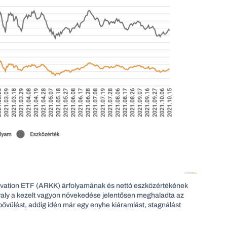
ovation ETF (ARKK) árfolyamának és nettó eszközértékének
avaly a kezelt vagyon növekedése jelentősen meghaladta az
ővülést, addig idén már egy enyhe kiáramlást, stagnálást