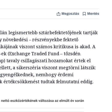
Megosztás
Mentés
lán legismertebb sztárbefektetőjének tartják
y növekedési – részvényekbe fektető
tikájának viszont számos kritikusa is akad. A
-ek (Exchange Traded Fund – tőzsdén
ap) tavaly csillagászati hozamokat értek el
ett, a sikerszéria viszont megtörni látszik:
ta gyengélkednek, nemhogy érdemi
k értékcsökkenést tudtak felmutatni eddig.