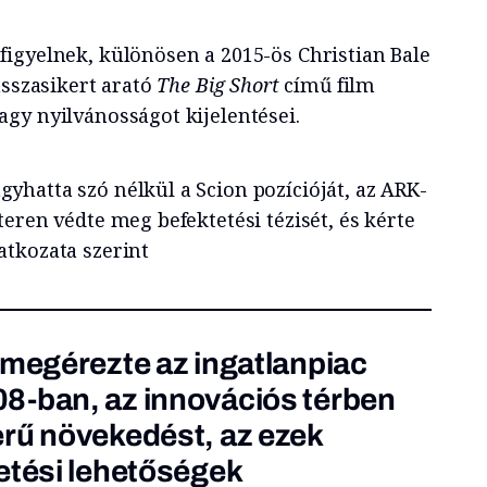
igyelnek, különösen a 2015-ös Christian Bale
asszasikert arató
The Big Short
című film
gy nyilvánosságot kijelentései.
hatta szó nélkül a Scion pozícióját, az ARK-
eren védte meg befektetési tézisét, és kérte
tkozata szerint
 megérezte az ingatlanpiac
8-ban, az innovációs térben
rű növekedést, az ezek
etési lehetőségek