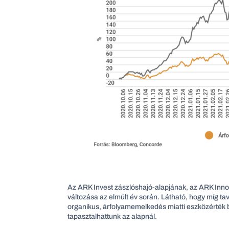
Az ARK Invest zászlóshajó-alapjának, az ARK Inn
változása az elmúlt év során. Látható, hogy míg t
organikus, árfolyamemelkedés miatti eszközérték b
tapasztalhattunk az alapnál.