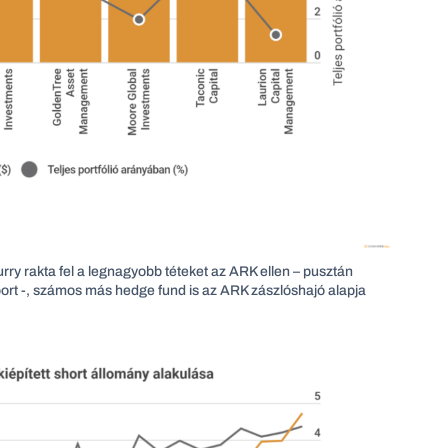
urry rakta fel a legnagyobb téteket az ARK ellen – pusztán
port -, számos más hedge fund is az ARK zászlóshajó alapja