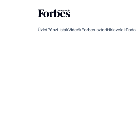
Üzlet
Pénz
Listák
Videók
Forbes-sztori
Hírlevelek
Podc