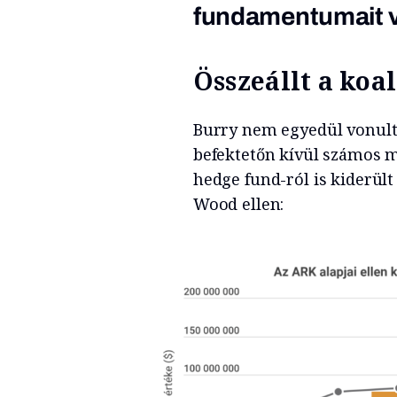
fundamentumait vi
Összeállt a koa
Burry nem egyedül vonult 
befektetőn kívül számos má
hedge fund-ról is kiderült
Wood ellen: