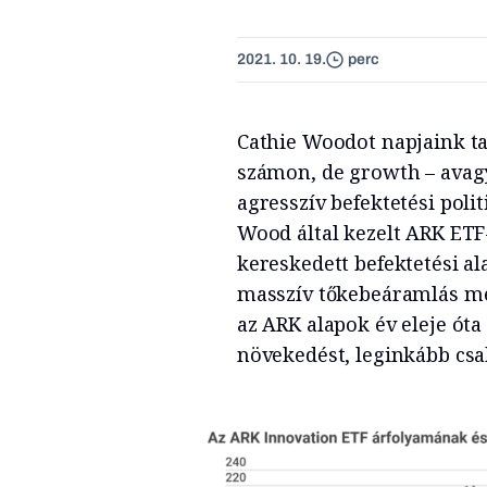
2021. 10. 19.
perc
Cathie Woodot napjaink ta
számon, de growth – avag
agresszív befektetési poli
Wood által kezelt ARK ETF
kereskedett befektetési al
masszív tőkebeáramlás mell
az ARK alapok év eleje ó
növekedést, leginkább csa