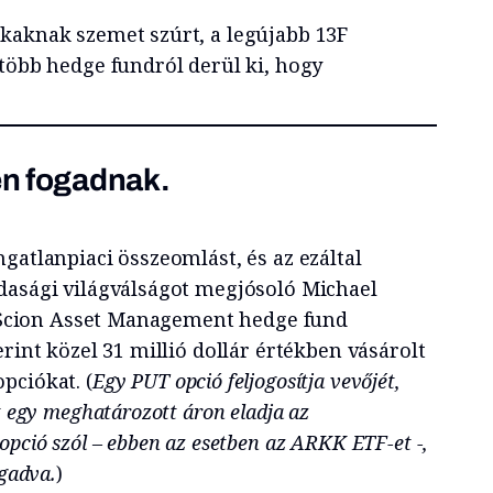
kaknak szemet szúrt, a legújabb 13F
 több hedge fundról derül ki, hogy
len fogadnak.
gatlanpiaci összeomlást, és az ezáltal
dasági világválságot megjósoló Michael
lt Scion Asset Management hedge fund
erint közel 31 millió dollár értékben vásárolt
pciókat. (
Egy PUT opció feljogosítja vevőjét,
t egy meghatározott áron eladja az
pció szól – ebben az esetben az ARKK ETF-et -,
ogadva.
)