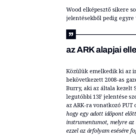
Wood elképesztő sikere so
jelentésekből pedig egyre
az ARK alapjai el
Közülük emelkedik ki az in
bekövetkezett 2008-as gaz
Burry, aki az általa keze
legutóbbi 13F jelentése sz
az ARK-ra vonatkozó PUT o
hogy egy adott időpont előt
instrumentumot, melyre az o
ezzel az árfolyam esésére f