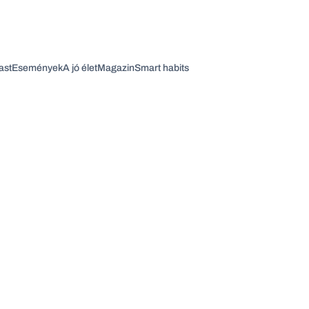
ast
Események
A jó élet
Magazin
Smart habits
Vagy fedezze fel a következő témákat
Üzlet
Pénz
Zöld
Legyél jobb!