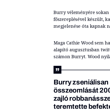
Burry véleményére sokan f
főszereplésével készült, k
megjelenése óta kapnak na
Maga Cathie Wood sem hagy
alapító augusztusban twitt
számon Burryt. Wood nyila
Burry zseniálisan
összeomlását 200
zajló robbanássze
teremtette befekt