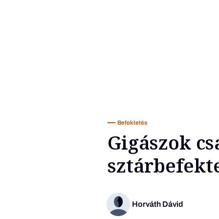
Befektetés
Gigászok cs
sztárbefekte
Horváth Dávid