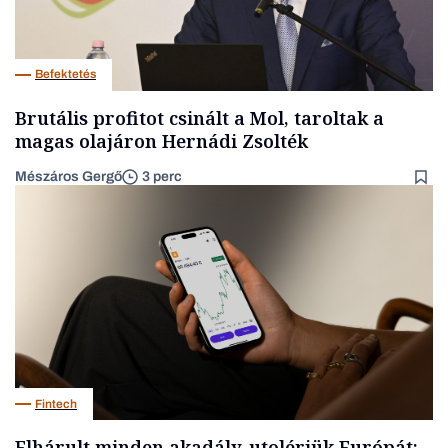
Befektetés
Brutális profitot csinált a Mol, taroltak a
magas olajáron Hernádi Zsolték
Mészáros Gergő
3 perc
Fintech
Elhárult minden akadály, utolérjük Európát: