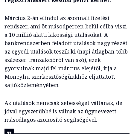
regisztrálásáért később pénzt kérhet.
Március 2-án elindul az azonnali fizetési
rendszer, ami öt másodpercen belül célba viszi
a 10 millió alatti lakossági utalásokat. A
bankrendszerben feladott utalások nagy részét
az egyedi utalások teszik ki (napi átlagban több
százezer tranzakcióról van szó), ezek
gyorsulnak majd fel március elejétől, írja a
Money.hu szerkesztőségünkhöz eljuttatott
sajtóközleményében.
Az utalások nemcsak sebességet váltanak, de
jóval egyszerűbbé is válnak az úgynevezett
másodlagos azonosító segítségével.