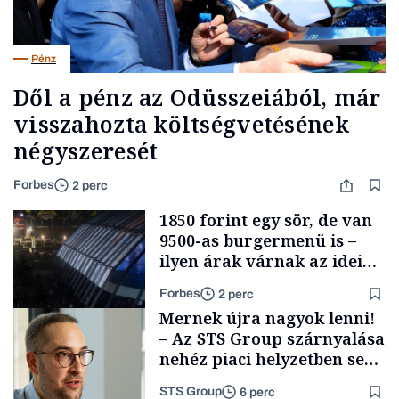
Pénz
Dől a pénz az Odüsszeiából, már
visszahozta költségvetésének
négyszeresét
Forbes
2 perc
1850 forint egy sör, de van
9500-as burgermenü is –
ilyen árak várnak az idei
Szigeten
Forbes
2 perc
Mernek újra nagyok lenni!
– Az STS Group szárnyalása
nehéz piaci helyzetben sem
lassult
STS Group
6 perc