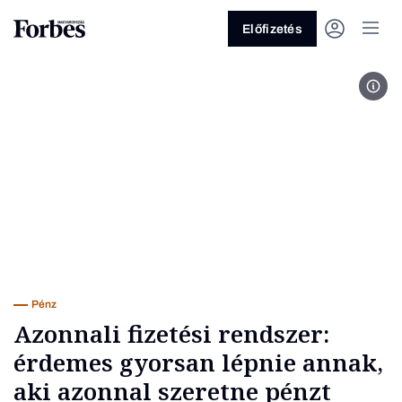
Előfizetés
Kép
Vagy fedezze fel a következő
témákat
Üzlet
Pénz
Zöld
Legyél jobb!
Pénz
Azonnali fizetési rendszer:
érdemes gyorsan lépnie annak,
aki azonnal szeretne pénzt