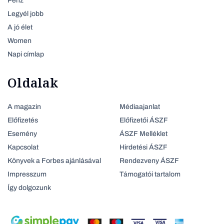
Pénz
Legyél jobb
A jó élet
Women
Napi címlap
Oldalak
A magazin
Médiaajanlat
Előfizetés
Előfizetői ÁSZF
Esemény
ÁSZF Melléklet
Kapcsolat
Hirdetési ÁSZF
Könyvek a Forbes ajánlásával
Rendezveny ÁSZF
Impresszum
Támogatói tartalom
Így dolgozunk