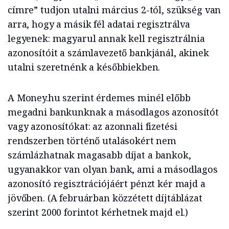
címre” tudjon utalni március 2-tól, szükség van
arra, hogy a másik fél adatai regisztrálva
legyenek: magyarul annak kell regisztrálnia
azonosítóit a számlavezető bankjánál, akinek
utalni szeretnénk a későbbiekben.
A Money.hu szerint érdemes minél előbb
megadni bankunknak a másodlagos azonosítót
vagy azonosítókat: az azonnali fizetési
rendszerben történő utalásokért nem
számlázhatnak magasabb díjat a bankok,
ugyanakkor van olyan bank, ami a másodlagos
azonosító regisztrációjáért pénzt kér majd a
jövőben. (A februárban közzétett díjtáblázat
szerint 2000 forintot kérhetnek majd el.)