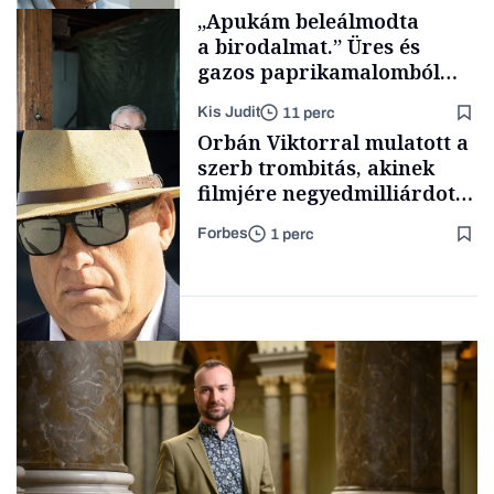
Pénz
„Apukám beleálmodta
a birodalmat.” Üres és
gazos paprikamalomból
lett az igazi családi
Kis Judit
11 perc
fűszersztori
Támogatói tartalom
Orbán Viktorral mulatott a
szerb trombitás, akinek
filmjére negyedmilliárdot
adott az NFI
Forbes
1 perc
Családi
vállalkozások
Pénz