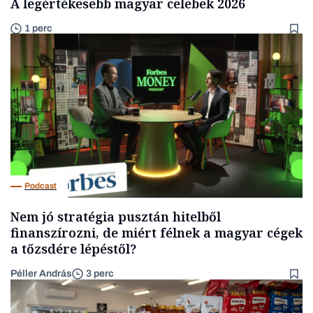
A legértékesebb magyar celebek 2026
1 perc
Podcast
Nem jó stratégia pusztán hitelből
finanszírozni, de miért félnek a magyar cégek
a tőzsdére lépéstől?
Péller András
3 perc