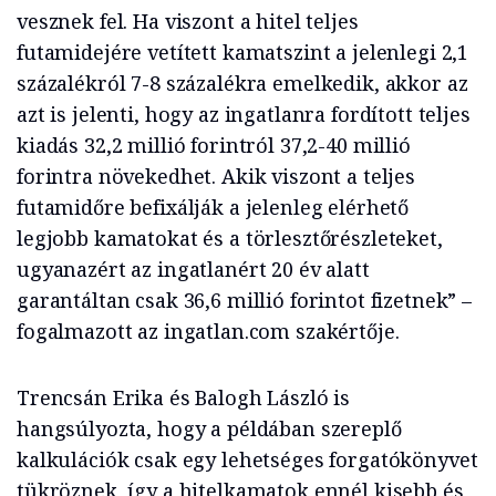
vesznek fel. Ha viszont a hitel teljes
futamidejére vetített kamatszint a jelenlegi 2,1
százalékról 7-8 százalékra emelkedik, akkor az
azt is jelenti, hogy az ingatlanra fordított teljes
kiadás 32,2 millió forintról 37,2-40 millió
forintra növekedhet. Akik viszont a teljes
futamidőre befixálják a jelenleg elérhető
legjobb kamatokat és a törlesztőrészleteket,
ugyanazért az ingatlanért 20 év alatt
garantáltan csak 36,6 millió forintot fizetnek” –
fogalmazott az ingatlan.com szakértője.
Trencsán Erika és Balogh László is
hangsúlyozta, hogy a példában szereplő
kalkulációk csak egy lehetséges forgatókönyvet
tükröznek, így a hitelkamatok ennél kisebb és