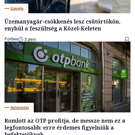
Energia
Üzemanyagár-csökkenés lesz csütörtökön,
enyhül a feszültség a Közel-Keleten
Forbes
2 perc
Befektetés
Romlott az OTP profitja, de messze nem ez a
legfontosabb: erre érdemes figyelniük a
befektetőknek