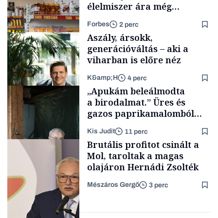
élelmiszer ára még
rohamosan csökken is
Forbes
2 perc
Aszály, ársokk,
generációváltás – aki a
viharban is előre néz
K&amp;H
4 perc
Makro
„Apukám beleálmodta
a birodalmat.” Üres és
gazos paprikamalomból
lett az igazi családi
Kis Judit
11 perc
fűszersztori
TÁMOGATÓI
Brutális profitot csinált a
TARTALOM
Mol, taroltak a magas
olajáron Hernádi Zsolték
Mészáros Gergő
3 perc
Családi
vállalkozások