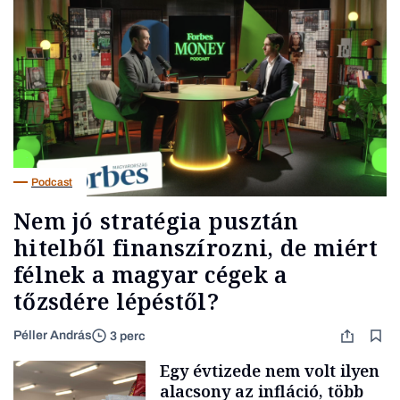
Podcast
Nem jó stratégia pusztán
hitelből finanszírozni, de miért
félnek a magyar cégek a
tőzsdére lépéstől?
Péller András
3 perc
Egy évtizede nem volt ilyen
alacsony az infláció, több