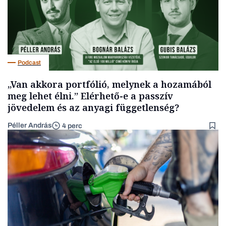
Podcast
„Van akkora portfólió, melynek a hozamából
meg lehet élni.” Elérhető-e a passzív
jövedelem és az anyagi függetlenség?
Péller András
4 perc