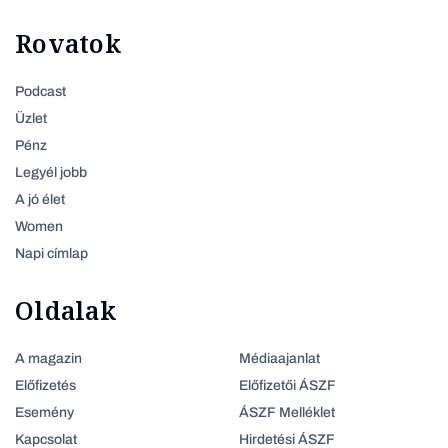
Rovatok
Podcast
Üzlet
Pénz
Legyél jobb
A jó élet
Women
Napi címlap
Oldalak
A magazin
Médiaajanlat
Előfizetés
Előfizetői ÁSZF
Esemény
ÁSZF Melléklet
Kapcsolat
Hirdetési ÁSZF