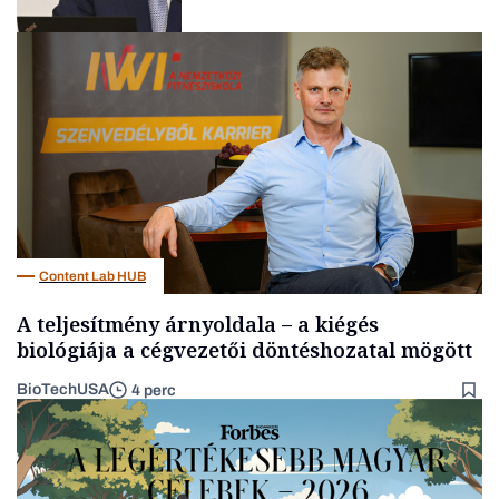
Befektetés
Content Lab HUB
A teljesítmény árnyoldala – a kiégés
biológiája a cégvezetői döntéshozatal mögött
BioTechUSA
4 perc