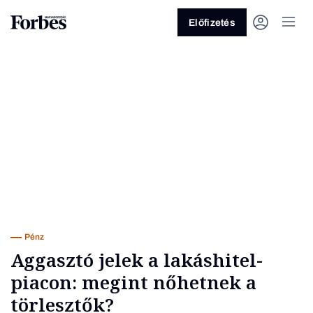
Előfizetés
Vagy fedezze fel a következő
témákat
Üzlet
Pénz
Zöld
Legyél jobb!
Pénz
Aggasztó jelek a lakáshitel-
piacon: megint nőhetnek a
törlesztők?