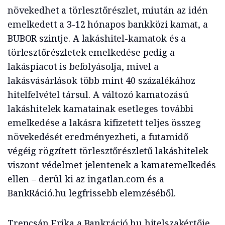
növekedhet a törlesztőrészlet, miután az idén
emelkedett a 3-12 hónapos bankközi kamat, a
BUBOR szintje. A lakáshitel-kamatok és a
törlesztőrészletek emelkedése pedig a
lakáspiacot is befolyásolja, mivel a
lakásvásárlások több mint 40 százalékához
hitelfelvétel társul. A változó kamatozású
lakáshitelek kamatainak esetleges további
emelkedése a lakásra kifizetett teljes összeg
növekedését eredményezheti, a futamidő
végéig rögzített törlesztőrészletű lakáshitelek
viszont védelmet jelentenek a kamatemelkedés
ellen – derül ki az ingatlan.com és a
BankRáció.hu legfrissebb elemzéséből.
Trencsán Erika a Bankráció.hu hitelszakértője