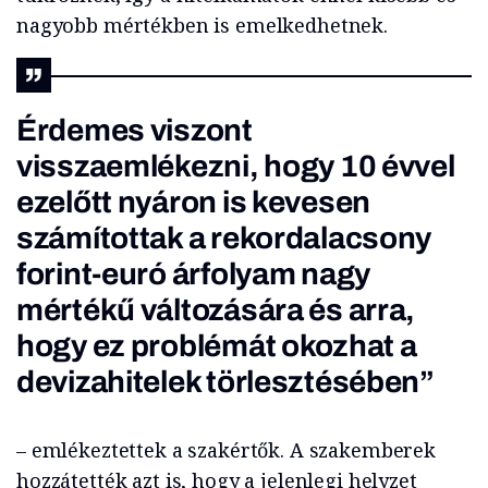
nagyobb mértékben is emelkedhetnek.
Érdemes viszont
visszaemlékezni, hogy 10 évvel
ezelőtt nyáron is kevesen
számítottak a rekordalacsony
forint-euró árfolyam nagy
mértékű változására és arra,
hogy ez problémát okozhat a
devizahitelek törlesztésében”
– emlékeztettek a szakértők. A szakemberek
hozzátették azt is, hogy a jelenlegi helyzet