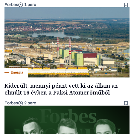
Forbes
1 perc
Energia
Kiderült, mennyi pénzt vett ki az állam az
elmúlt 16 évben a Paksi Atomerőműből
Forbes
2 perc