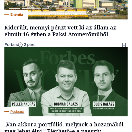
Energia
Kiderült, mennyi pénzt vett ki az állam az
elmúlt 16 évben a Paksi Atomerőműből
Forbes
2 perc
Podcast
„Van akkora portfólió, melynek a hozamából
meg lehet élni.” Elérhető-e a passzív