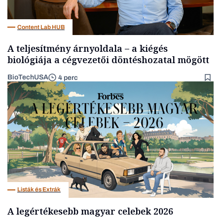
Content Lab HUB
A teljesítmény árnyoldala – a kiégés
biológiája a cégvezetői döntéshozatal mögött
BioTechUSA
4 perc
Listák és Extrák
A legértékesebb magyar celebek 2026