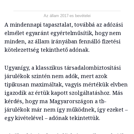
Az állam 2017-es bevételei
A mindennapi tapasztalat, továbbá az adózási
elmélet egyaránt egyértelműsítik, hogy nem
minden, az állam irányában fennálló fizetési
kötelezettség tekinthető adónak.
Ugyanígy, a klasszikus társadalombiztosítási
járulékok szintén nem adók, mert azok
tipikusan maximáltak, vagyis mértékük elvben
igazodik az értük kapott szolgáltatáshoz. Más
kérdés, hogy ma Magyarországon a tb-
járulékok már nem így működnek, így ezeket –
egy kivételével – adónak tekintettük.