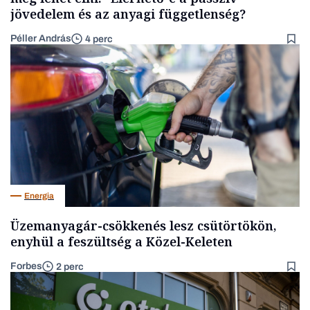
jövedelem és az anyagi függetlenség?
Péller András
4 perc
Energia
Üzemanyagár-csökkenés lesz csütörtökön,
enyhül a feszültség a Közel-Keleten
Forbes
2 perc