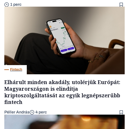
1 perc
Fintech
Elhárult minden akadály, utolérjük Európát:
Magyarországon is elindítja
kriptoszolgáltatását az egyik legnépszerűbb
fintech
Péller András
4 perc