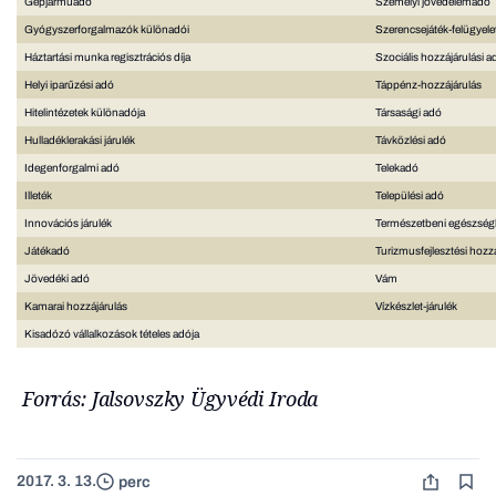
Gépjárműadó
Személyi jövedelemadó
Gyógyszerforgalmazók különadói
Szerencsejáték-felügyeleti
Háztartási munka regisztrációs díja
Szociális hozzájárulási a
Helyi iparűzési adó
Táppénz-hozzájárulás
Hitelintézetek különadója
Társasági adó
Hulladéklerakási járulék
Távközlési adó
Idegenforgalmi adó
Telekadó
Illeték
Települési adó
Innovációs járulék
Természetbeni egészségbi
Játékadó
Turizmusfejlesztési hozz
Jövedéki adó
Vám
Kamarai hozzájárulás
Vízkészlet-járulék
Kisadózó vállalkozások tételes adója
Forrás: Jalsovszky Ügyvédi Iroda
2017. 3. 13.
perc