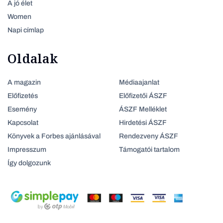
A jó élet
Women
Napi címlap
Oldalak
A magazin
Médiaajanlat
Előfizetés
Előfizetői ÁSZF
Esemény
ÁSZF Melléklet
Kapcsolat
Hirdetési ÁSZF
Könyvek a Forbes ajánlásával
Rendezveny ÁSZF
Impresszum
Támogatói tartalom
Így dolgozunk