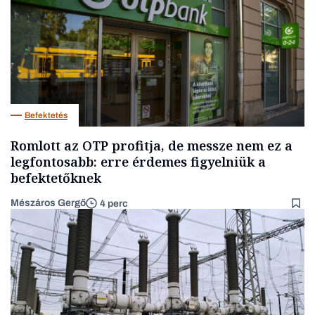
Befektetés
Romlott az OTP profitja, de messze nem ez a
legfontosabb: erre érdemes figyelniük a
befektetőknek
Mészáros Gergő
4 perc