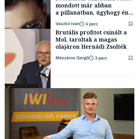
mondott már abban
a pillanatban, úgyhogy én
a legsarkosabb
Vaszkó Iván
4 perc
gondolataimat akartam
TÁMOGATÓI
Brutális profitot csinált a
TARTALOM
kimondani
Mol, taroltak a magas
olajáron Hernádi Zsolték
Mészáros Gergő
3 perc
Forbes-sztori
Befektetés