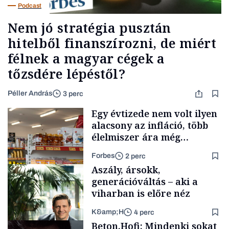
Podcast
Nem jó stratégia pusztán
hitelből finanszírozni, de miért
félnek a magyar cégek a
tőzsdére lépéstől?
Péller András
3 perc
Egy évtizede nem volt ilyen
alacsony az infláció, több
élelmiszer ára még
rohamosan csökken is
Forbes
2 perc
Aszály, ársokk,
generációváltás – aki a
viharban is előre néz
K&amp;H
4 perc
Makro
Beton.Hofi: Mindenki sokat