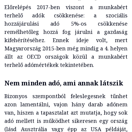
Előrelépés 2017-ben viszont a munkabért
terhelő adók csökkenése: a szociális
hozzájárulási adó 5%-os csökkenése
remélhetőleg hozzá fog járulni a gazdaság
kifehérítéséhez. Ennek ideje volt, mert
Magyarország 2015-ben még mindig a 4. helyen
állt az OECD országok közül a munkabért
terhelő adómértékek tekintetében.
Nem minden adó, ami annak látszik
Bizonyos szempontból feleslegesnek tűnhet
azon lamentálni, vajon hány darab adónem
van, hiszen a tapasztalat azt mutatja, hogy sok
adó mellett is működhet sikeresen egy ország
(lásd Ausztrália vagy épp az USA példáját,