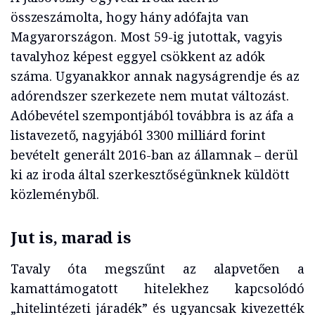
összeszámolta, hogy hány adófajta van
Magyarországon. Most 59-ig jutottak, vagyis
tavalyhoz képest eggyel csökkent az adók
száma. Ugyanakkor annak nagyságrendje és az
adórendszer szerkezete nem mutat változást.
Adóbevétel szempontjából továbbra is az áfa a
listavezető, nagyjából 3300 milliárd forint
bevételt generált 2016-ban az államnak – derül
ki az iroda által szerkesztőségünknek küldött
közleményből.
Jut is, marad is
Tavaly óta megszűnt az alapvetően a
kamattámogatott hitelekhez kapcsolódó
„hitelintézeti járadék” és ugyancsak kivezették