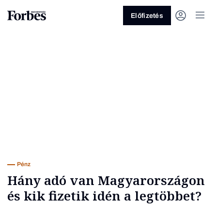
Előfizetés
Vagy fedezze fel a következő
Üzlet
Pénz
Zöld
Legyél jobb
Pénz
Hány adó van Magyarországon
és kik fizetik idén a legtöbbet?