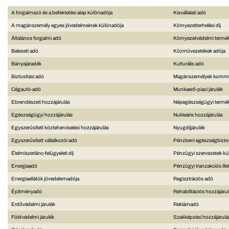
A forgalmazó és a befektetési alap különadója
Kisvállalati adó
A magánszemély egyes jövedelmeinek különadója
Környezetterhelési díj
Általános forgalmi adó
Környezetvédelmi termék
Baleseti adó
Közművezetékek adója
Bányajáradék
Kulturális adó
Biztosítási adó
Magánszemélyek kommun
Cégautó-adó
Munkaerő-piaci járulék
Ebrendészeti hozzájárulás
Népegészségügyi termé
Egészségügyi hozzájárulás
Nukleáris hozzájárulás
Egyszerűsített közteherviselési hozzájárulás
Nyugdíjjárulék
Egyszerűsített vállalkozói adó
Pénzbeni egészségbiztosí
Élelmiszerlánc-felügyeleti díj
Pénzügyi szervezetek kü
Energiaadó
Pénzügyi tranzakciós ille
Energiaellátók jövedelemadója
Regisztrációs adó
Építményadó
Rehabilitációs hozzájáru
Erdővédelmi járulék
Reklámadó
Földvédelmi járulék
Szakképzési hozzájárulá