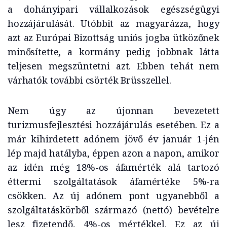
a dohányipari vállalkozások egészségügyi
hozzájárulását. Utóbbit az magyarázza, hogy
azt az Európai Bizottság uniós jogba ütközőnek
minősítette, a kormány pedig jobbnak látta
teljesen megszüntetni azt. Ebben tehát nem
várhatók további csörték Brüsszellel.
Nem úgy az újonnan bevezetett
turizmusfejlesztési hozzájárulás esetében. Ez a
már kihirdetett adónem jövő év január 1-jén
lép majd hatályba, éppen azon a napon, amikor
az idén még 18%-os áfamérték alá tartozó
éttermi szolgáltatások áfamértéke 5%-ra
csökken. Az új adónem pont ugyanebből a
szolgáltatáskörből származó (nettó) bevételre
lesz fizetendő, 4%-os mértékkel. Ez az új