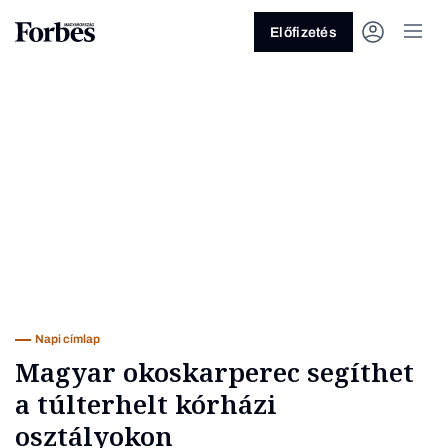
Előfizetés
Vagy fedezze fel a következő
témákat
Üzlet
Pénz
Zöld
Legyél jobb!
Napi címlap
Magyar okoskarperec segíthet
a túlterhelt kórházi
osztályokon