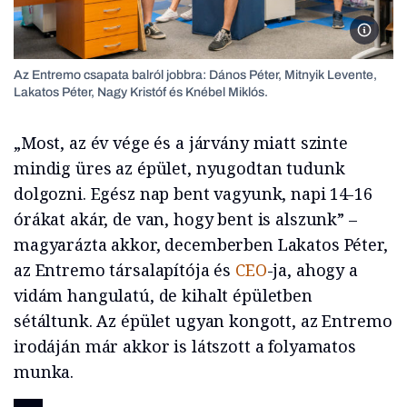
Az Entr
Az Entremo csapata balról jobbra: Dános Péter, Mitnyik Levente,
Lakatos Péter, Nagy Kristóf és Knébel Miklós.
„Most, az év vége és a járvány miatt szinte
mindig üres az épület, nyugodtan tudunk
dolgozni. Egész nap bent vagyunk, napi 14-16
órákat akár, de van, hogy bent is alszunk” –
magyarázta akkor, decemberben Lakatos Péter,
az Entremo társalapítója és
CEO
-ja, ahogy a
vidám hangulatú, de kihalt épületben
sétáltunk. Az épület ugyan kongott, az Entremo
irodáján már akkor is látszott a folyamatos
munka.