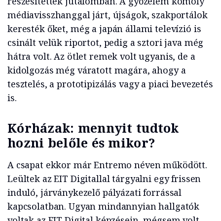
részesítették jutalomban. A győzelem komoly
médiavisszhanggal járt, újságok, szakportálok
keresték őket, még a japán állami televízió is
csinált velük riportot, pedig a sztori java még
hátra volt. Az ötlet remek volt ugyanis, de a
kidolgozás még váratott magára, ahogy a
tesztelés, a prototipizálás vagy a piaci bevezetés
is.
Kórházak: mennyit tudtok
hozni belőle és mikor?
A csapat ekkor már Entremo néven működött.
Leültek az EIT Digitallal tárgyalni egy frissen
induló, járványkezelő pályázati forrással
kapcsolatban. Ugyan mindannyian hallgatók
voltak az EIT Digital képzésein, mégsem volt