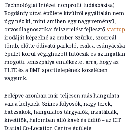
Technológiai Intézet nonprofit tudásbázisa)
Bogdánfy utcai épülete kívülről egyáltalán nem
úgy néz ki, mint amiben egy nagy reményű,
orvosdiagnosztikai felszerelést fejlesztő
startup
irodáját képzelné az ember. Szürke, szocreál
tömb, előtte ódivatú parkoló, csak a csúnyácska
épület körül végighúzott futócsík és az ingatlan
mögötti teniszpálya emlékeztet arra, hogy az
ELTE és a BME sporttelepének közelében
vagyunk.
Belépve azonban már teljesen más hangulata
van a helynek. Színes folyosók, nagy terek,
babzsákok, hangulatos tárgyalók, irkatáblák,
kivetítők, halomban álló kávé és üdítő – az EIT
Digital Co-Location Centre épülete