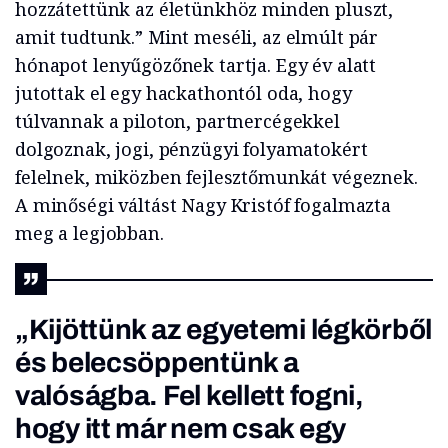
hozzátettünk az életünkhöz minden pluszt,
amit tudtunk.” Mint meséli, az elmúlt pár
hónapot lenyűgözőnek tartja. Egy év alatt
jutottak el egy hackathontól oda, hogy
túlvannak a piloton, partnercégekkel
dolgoznak, jogi, pénzügyi folyamatokért
felelnek, miközben fejlesztőmunkát végeznek.
A minőségi váltást Nagy Kristóf fogalmazta
meg a legjobban.
„Kijöttünk az egyetemi légkörből
és belecsöppentünk a
valóságba. Fel kellett fogni,
hogy itt már nem csak egy