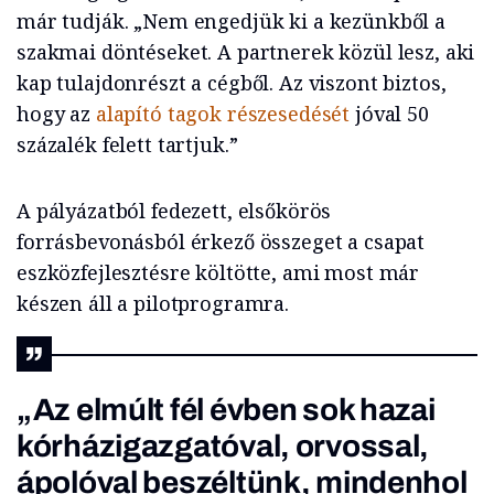
már tudják. „Nem engedjük ki a kezünkből a
szakmai döntéseket. A partnerek közül lesz, aki
kap tulajdonrészt a cégből. Az viszont biztos,
hogy az
alapító tagok részesedését
jóval 50
százalék felett tartjuk.”
A pályázatból fedezett, elsőkörös
forrásbevonásból érkező összeget a csapat
eszközfejlesztésre költötte, ami most már
készen áll a pilotprogramra.
„Az elmúlt fél évben sok hazai
kórházigazgatóval, orvossal,
ápolóval beszéltünk, mindenhol