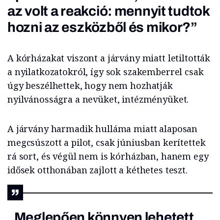
az volt a reakció: mennyit tudtok
hozni az eszközből és mikor?”
A kórházakat viszont a járvány miatt letiltották
a nyilatkozatokról, így sok szakemberrel csak
úgy beszélhettek, hogy nem hozhatják
nyilvánosságra a nevüket, intézményüket.
A járvány harmadik hulláma miatt alaposan
megcsúszott a pilot, csak júniusban kerítettek
rá sort, és végül nem is kórházban, hanem egy
idősek otthonában zajlott a kéthetes teszt.
„Meglepően könnyen lehetett