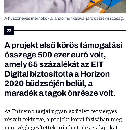
A huszonéves mérnökök állandó munkájával járó összevisszaság.
A projekt első körös támogatási
összege 500 ezer euró volt,
amely 65 százalékát az EIT
Digital biztosította a Horizon
2020 büdzséjén belül, a
maradék a tagok önrésze volt.
Az Entremo tagjai ugyan az üzleti terv egyes
részeit tekintve, a projekt korai fázisában még
nem véglegesítettek mindent, de az alapokat