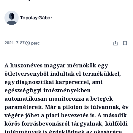
Topolay Gábor
2021. 7. 27.
perc
A huszonéves magyar mérnökök egy
ötletversenyből indultak el termékükkel,
egy diagnosztikai karpereccel, ami
egészségügyi intézményekben
automatikusan monitorozza a betegek
paramétereit. Már a piloton is túlvannak, év
végére jöhet a piaci bevezetés is. A második
körös forrásbevonásról tárgyalnak, külföldi
intézmények is érdeklődnek az okosórára