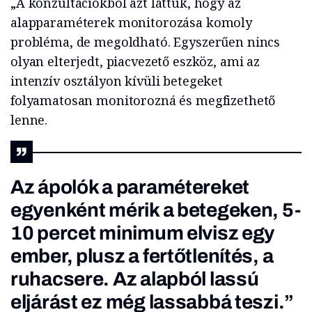
„A konzultációkból azt láttuk, hogy az
alapparaméterek monitorozása komoly
probléma, de megoldható. Egyszerűen nincs
olyan elterjedt, piacvezető eszköz, ami az
intenzív osztályon kívüli betegeket
folyamatosan monitorozná és megfizethető
lenne.
Az ápolók a paramétereket
egyenként mérik a betegeken, 5-
10 percet minimum elvisz egy
ember, plusz a fertőtlenítés, a
ruhacsere. Az alapból lassú
eljárást ez még lassabbá teszi.”