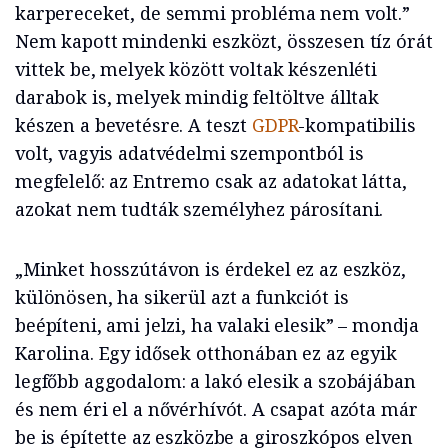
karpereceket, de semmi probléma nem volt.”
Nem kapott mindenki eszközt, összesen tíz órát
vittek be, melyek között voltak készenléti
darabok is, melyek mindig feltöltve álltak
készen a bevetésre. A teszt
GDPR
-kompatibilis
volt, vagyis adatvédelmi szempontból is
megfelelő: az Entremo csak az adatokat látta,
azokat nem tudták személyhez párosítani.
„Minket hosszútávon is érdekel ez az eszköz,
különösen, ha sikerül azt a funkciót is
beépíteni, ami jelzi, ha valaki elesik” – mondja
Karolina. Egy idősek otthonában ez az egyik
legfőbb aggodalom: a lakó elesik a szobájában
és nem éri el a nővérhívót. A csapat azóta már
be is építette az eszközbe a giroszkópos elven