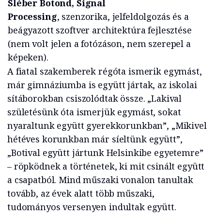
Sléber Botond, Signal
Processing
, szenzorika, jelfeldolgozás és a
beágyazott szoftver architektúra fejlesztése
(nem volt jelen a fotózáson, nem szerepel a
képeken).
A fiatal szakemberek régóta ismerik egymást,
már gimnáziumba is együtt jártak, az iskolai
sítáborokban csiszolódtak össze. „Lakival
születésünk óta ismerjük egymást, sokat
nyaraltunk együtt gyerekkorunkban”, „Mikivel
hétéves korunkban már síeltünk együtt”,
„Botival együtt jártunk Helsinkibe egyetemre”
– röpködnek a történetek, ki mit csinált együtt
a csapatból. Mind műszaki vonalon tanultak
tovább, az évek alatt több műszaki,
tudományos versenyen indultak együtt.