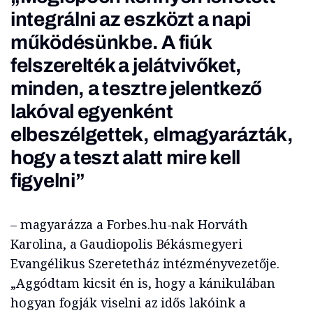
integrálni az eszközt a napi
működésünkbe. A fiúk
felszerelték a jelátvivőket,
minden, a tesztre jelentkező
lakóval egyenként
elbeszélgettek, elmagyarázták,
hogy a teszt alatt mire kell
figyelni”
– magyarázza a Forbes.hu-nak Horváth
Karolina, a Gaudiopolis Békásmegyeri
Evangélikus Szeretetház intézményvezetője.
„Aggódtam kicsit én is, hogy a kánikulában
hogyan fogják viselni az idős lakóink a