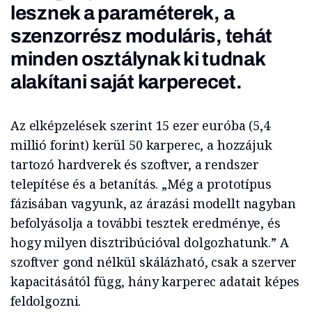
lesznek a paraméterek, a
szenzorrész moduláris, tehát
minden osztálynak ki tudnak
alakítani saját karperecet.
Az elképzelések szerint 15 ezer euróba (5,4
millió forint) kerül 50 karperec, a hozzájuk
tartozó hardverek és szoftver, a rendszer
telepítése és a betanítás. „Még a prototípus
fázisában vagyunk, az árazási modellt nagyban
befolyásolja a további tesztek eredménye, és
hogy milyen disztribúcióval dolgozhatunk.” A
szoftver gond nélkül skálázható, csak a szerver
kapacitásától függ, hány karperec adatait képes
feldolgozni.