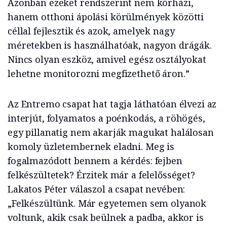
Azonban ezeket rendszerint nem kórházi,
hanem otthoni ápolási körülmények közötti
céllal fejlesztik és azok, amelyek nagy
méretekben is használhatóak, nagyon drágák.
Nincs olyan eszköz, amivel egész osztályokat
lehetne monitorozni megfizethető áron.”
Az Entremo csapat hat tagja láthatóan élvezi az
interjút, folyamatos a poénkodás, a röhögés,
egy pillanatig nem akarják magukat halálosan
komoly üzletembernek eladni. Meg is
fogalmazódott bennem a kérdés: fejben
felkészültetek? Érzitek már a felelősséget?
Lakatos Péter válaszol a csapat nevében:
„Felkészültünk. Már egyetemen sem olyanok
voltunk, akik csak beülnek a padba, akkor is