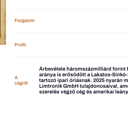
Forgalom
Profit
Árbevétele háromszázmilliárd forint fö
aránya is erősödött a Lakatos-Sinkó-
A
tartozó ipari óriásnak. 2025 nyarán 
cégről
Limtronik GmbH tulajdonosaival, amely
szerelés végző cég és amerikai leány