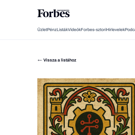
Üzlet
Pénz
Listák
Videók
Forbes-sztori
Hírlevelek
Podc
Vissza a listához