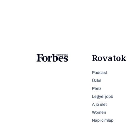
Rovatok
Podcast
Üzlet
Pénz
Legyél jobb
A jó élet
Women
Napi címlap