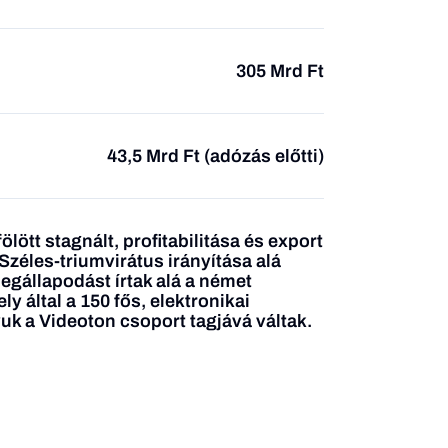
305 Mrd Ft
43,5 Mrd Ft (adózás előtti)
lött stagnált, profitabilitása és export
Széles-triumvirátus irányítása alá
megállapodást írtak alá a német
 által a 150 fős, elektronikai
uk a Videoton csoport tagjává váltak.