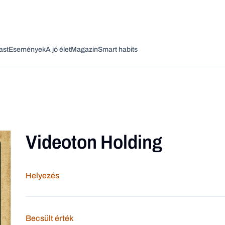
ast
Események
A jó élet
Magazin
Smart habits
Videoton Holding
Vagy fedezze fel a következő témákat
Üzlet
Pénz
Zöld
Legyél jobb!
Helyezés
Becsült érték