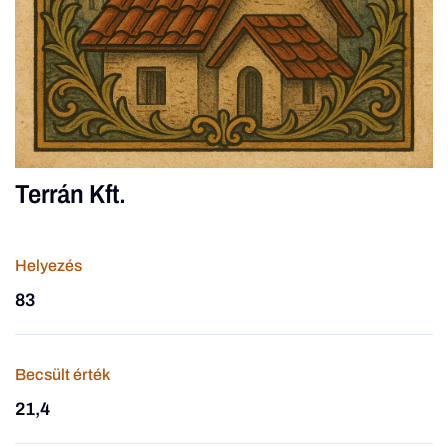
Terrán Kft.
Helyezés
83
Becsült érték
21,4