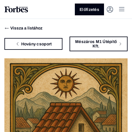
Előfizetés
Vissza a listához
Mészáros M1 Útépítő
Hovány csoport
Kft.
Vagy fedezze fel a következő
témákat
Üzlet
Pénz
Zöld
Legyél jobb!