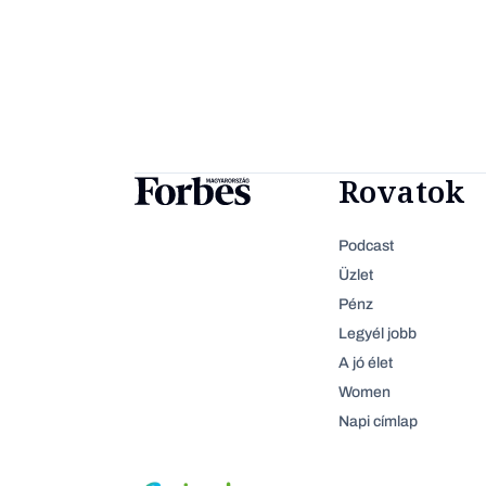
Rovatok
Podcast
Üzlet
Pénz
Legyél jobb
A jó élet
Women
Napi címlap