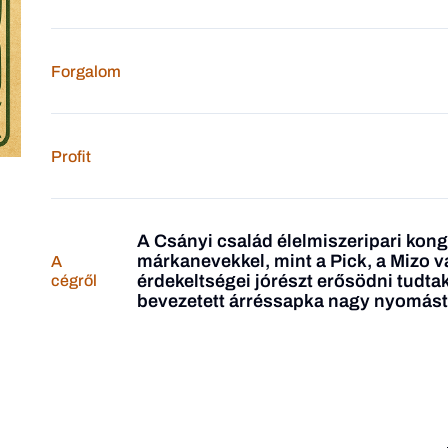
Forgalom
Profit
A Csányi család élelmiszeripari kon
márkanevekkel, mint a Pick, a Mizo 
A
érdekeltségei jórészt erősödni tudta
cégről
bevezetett árréssapka nagy nyomást 