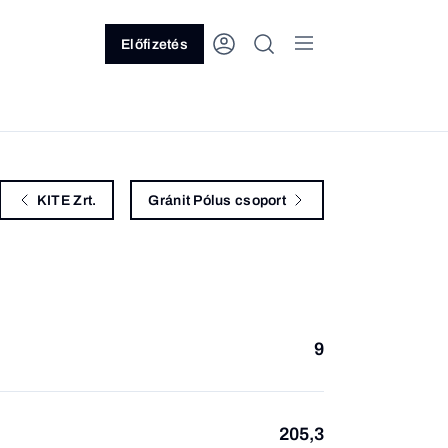
Előfizetés
KITE Zrt.
Gránit Pólus csoport
9
205,3