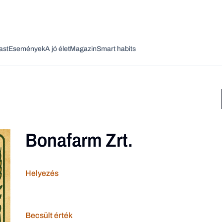
ast
Események
A jó élet
Magazin
Smart habits
Bonafarm Zrt.
Vagy fedezze fel a következő témákat
Üzlet
Pénz
Zöld
Legyél jobb!
Helyezés
Becsült érték