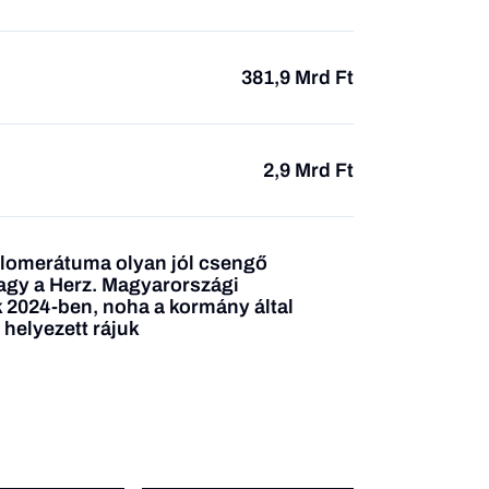
381,9 Mrd Ft
2,9 Mrd Ft
glomerátuma olyan jól csengő
vagy a Herz. Magyarországi
k 2024-ben, noha a kormány által
helyezett rájuk