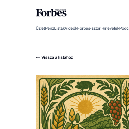
Üzlet
Pénz
Listák
Videók
Forbes-sztori
Hírlevelek
Podc
Vissza a listához