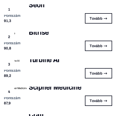
Seon
1
Pontszám
Tovább
91,3
Bitrise
2
Pontszám
Tovább
90,8
Turbine AI
3
Pontszám
Tovább
89,2
Scipher Medicine
4
Pontszám
Tovább
87,9
Craft