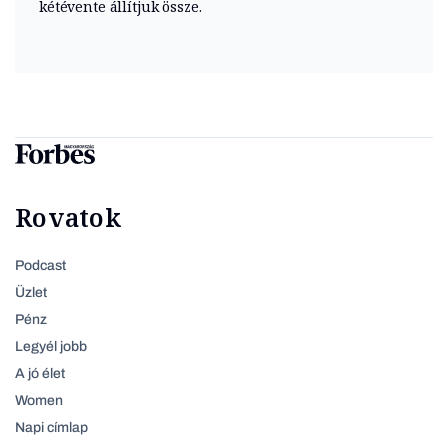
kétévente állítjuk össze.
Rovatok
Podcast
Üzlet
Pénz
Legyél jobb
A jó élet
Women
Napi címlap