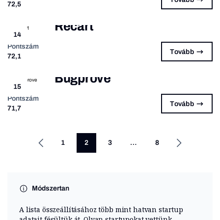
72,5
Recart
14
Pontszám
Tovább
72,1
Bugprove
15
Pontszám
Tovább
71,7
1
2
3
…
8
Módszertan
A lista összeállításához több mint hatvan startup
adatait fésültük át. Olyan startupokat vettünk