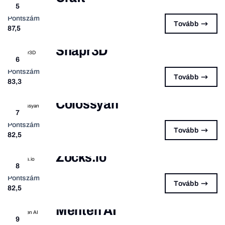
5
Pontszám
Tovább
87,5
Shapr3D
6
Pontszám
Tovább
83,3
Colossyan
7
Pontszám
Tovább
82,5
Zocks.io
8
Pontszám
Tovább
82,5
Menten AI
9