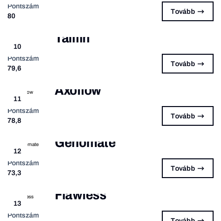
Pontszám
Tovább
80
Tailfin
10
Pontszám
Tovább
79,6
Axoflow
11
Pontszám
Tovább
78,8
Genomate
12
Pontszám
Tovább
73,3
Flawless
13
Pontszám
Tovább