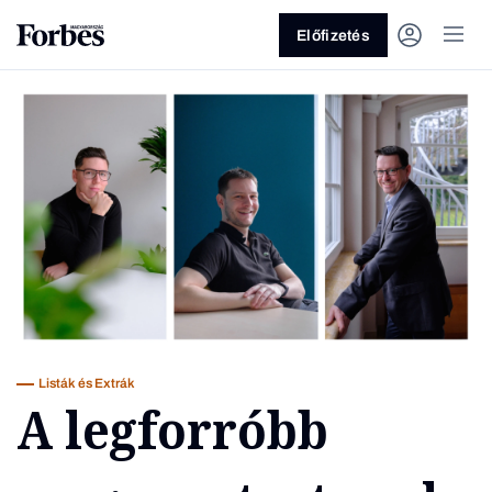
Előfizetés
Vagy fedezze fel a következő
témákat
Üzlet
Pénz
Zöld
Legyél jobb!
Listák és Extrák
A legforróbb