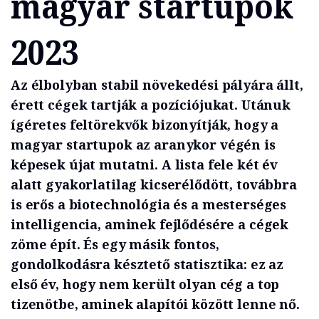
magyar startupok
2023
Az élbolyban stabil növekedési pályára állt,
érett cégek tart­ják a pozíciójukat. Utánuk
ígéretes feltörekvők bizonyítják, hogy a
magyar startupok az aranykor végén is
képesek újat mutatni. A lista fele két év
alatt gyakorlatilag kicserélődött, továbbra
is erős a biotechnológia és a mesterséges
intelli­gencia, aminek fejlődésére a cégek
zöme épít. És egy másik fontos,
gondolkodásra késztető statisztika: ez az
első év, hogy nem került olyan cég a top
tizenötbe, aminek alapítói között lenne nő.