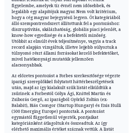
figyelembe, amelyek tíz évnél nem idősebbek, és
lega­lább egy alapítójuk magyar. Nem volt kritérium,
hogy a cég magyar bejegy­zésű legyen. Öt kategóriából
álló szempontrendszert állítottunk fel a pon­tozáshoz:
diszruptivitás, skálázhatóság, globális piaci jelenlét, a
know-how egyedisége és a befektetői minőség.
Utóbbit az elmúlt évek teljesítménye, vagyis a track
record alapján vizsgáltuk, illetve lejjebb súlyoztuk a
túlnyomó részt állami forrásokat kezelő befektetőket,
mivel hatékonysági mutatóik jellemzően
alacsonyabbak.
Az előzetes pontozást a Forbes szerkesztősége végezte
iparági szerep­lőkkel folytatott háttérbeszélgetések
után, majd az így kialakult szűk listát elküldtük a
zsűrinek: a Forbestól Gólya Ági, Knittel Martin és
Zsiborás Gergő, az iparágból Györkő Zoltán (ex-
Balabit), Biás Csongor (Startup Hungary) és Enis Hulli
(500 Emerging Europe) pontoztak. A pontozást
egymástól függet­lenül végezték, pontjaikat
kategóriánként átlagoltuk és összeadtuk. Az így
elérhető maximális értéket száznak vettük. A listát