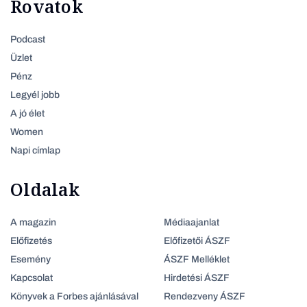
Rovatok
Podcast
Üzlet
Pénz
Legyél jobb
A jó élet
Women
Napi címlap
Oldalak
A magazin
Médiaajanlat
Előfizetés
Előfizetői ÁSZF
Esemény
ÁSZF Melléklet
Kapcsolat
Hirdetési ÁSZF
Könyvek a Forbes ajánlásával
Rendezveny ÁSZF