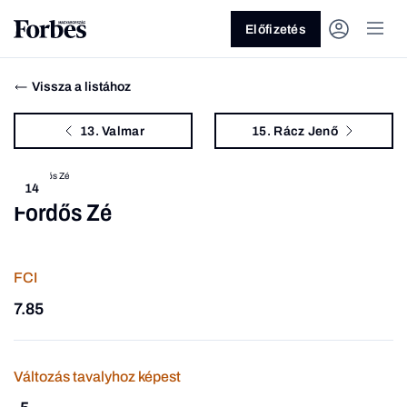
Előfizetés
Vissza a listához
13. Valmar
15. Rácz Jenő
14
Fördős Zé
Vagy fedezze fel a következő
témákat
FCI
Üzlet
Pénz
Zöld
Legyél jobb!
7.85
Változás tavalyhoz képest