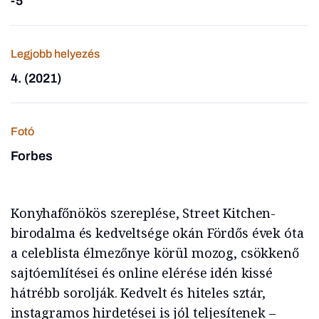
-5
Legjobb helyezés
4. (2021)
Fotó
Forbes
Konyhafőnökös szereplése, Street Kitchen-
birodalma és kedveltsége okán Fördős évek óta
a celeblista élmezőnye körül mozog, csökkenő
sajtóemlítései és online elérése idén kissé
hátrébb sorolják. Kedvelt és hiteles sztár,
instagramos hirdetései is jól teljesítenek –