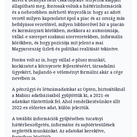
állapítható meg, fontosak voltak a háttérinformációk
és a nehezebben mérhető tényezők is: hogy az adott
vezető milyen kapcsolatot ápol a piac és az ország más
befolyásos vezetőivel, milyen lobbierővel bír a piacán
és kormányzati körökben, mekkora az autonómiája,
vállal-e szerepet szakmai szervezetekben, informális
körökben, és hogy pozíciója mit jelent a mai
Magyarország üzleti és politikai realitását tekintve.
Fontos volt az is, hogy vállal-e plusz munkát,
kockázatot a környezete fejlesztéséért, társadalmi
ügyekért, hajlandó-e véleményt formálni akár a cége
nevében is.
A pénzügyi és létszámadatokat az Opten, biztosítóknál
a Mabisz adatbázisából gyűjtöttük ki, a 2021-es
adatokat tüntettünk fel. Ahol rendelkezésünkre állt
2022-es előzetes adat, külön jeleztük.
A további információk gyűjtésében tucatnyi
háttérbeszélgetés, informátor és sajtóértesülések
segítették munkánkat. Az adatokat kerekítve,
forintban közöljük.