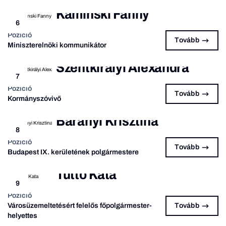
Kaminski Fanny
6
Pozíció
Tovább
Miniszterelnöki kommunikátor
Szentkirályi Alexandra
7
Pozíció
Tovább
Kormányszóvivő
Baranyi Krisztina
8
Pozíció
Tovább
Budapest IX. kerületének polgármestere
Tüttő Kata
9
Pozíció
Városüzemeltetésért felelős főpolgármester-
Tovább
helyettes