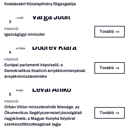
Kutatásáért Közalapítvány főigazgatója
Varga Judit
3
Pozíció
Tovább
Igazságügyi miniszter
Dobrev Klára
4
Pozíció
Európai parlamenti képviselő, a
Tovább
Demokratikus Koalíció árnyékkormányának
árnyékminiszterelnöke
Lévai Anikó
5
Pozíció
Orbán Viktor miniszterelnök felesége, az
Ökumenikus Segélyszervezet jószolgálati
Tovább
nagykövete, a Magyar Konyha folyóirat
szerkesztőbizottságának tagja