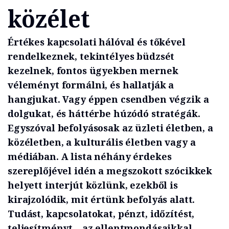
közélet
Értékes kapcsolati hálóval és tőkével
rendelkeznek, tekintélyes büdzsét
kezelnek, fontos ügyekben mernek
véleményt formálni, és hallatják a
hangjukat. Vagy éppen csendben végzik a
dolgukat, és háttérbe húzódó stratégák.
Egyszóval befolyásosak az üzleti életben, a
közéletben, a kulturális életben vagy a
médiában. A lista néhány érdekes
szereplőjével idén a megszokott szócikkek
helyett interjút közlünk, ezekből is
kirajzolódik, mit értünk befolyás alatt.
Tudást, kapcsolatokat, pénzt, időzítést,
teljesítményt ­­– az ellentmondásaikkal