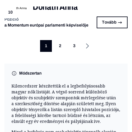
Donáth Anna
10
Pozíció
Tovább
a Momentum európai parlamenti képviselője
1
2
3
Módszertan
Kilencedszer készítettük el a legbefolyásosabb
magyar nők listáját. A végső sorrend különböző
objektív és szubjektív szempontok mérlegelése után
a szerkesztőség döntése alapján született meg. Ilyen
objektív tényezők a listán szereplő hivatalos pozíciója,
a felelősségi körébe tartozó büdzsé és létszám, az
elmúlt egy év eredményei és pályájának íve.
Mivel a befolyás nem csak objektív tényezők alapján