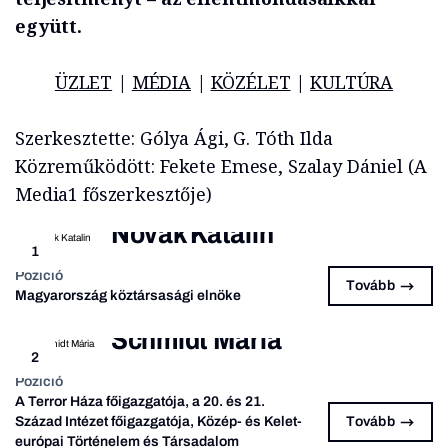
együtt.
ÜZLET
|
MÉDIA
|
KÖZÉLET
|
KULTÚRA
Szerkesztette: Gólya Ági, G. Tóth Ilda
Közreműködött: Fekete Emese, Szalay Dániel (A
Media1 főszerkesztője)
Novák Katalin
1
Pozíció
Tovább
Magyarország köztársasági elnöke
Schmidt Mária
2
Pozíció
A Terror Háza főigazgatója, a 20. és 21.
Század Intézet főigazgatója, Közép- és Kelet-
Tovább
európai Történelem és Társadalom