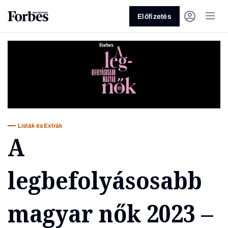
Előfizetés
Listák és Extrák
Vagy fedezze fel a következő
A
témákat
legbefolyásosabb
Üzlet
Pénz
Zöld
Legyél jobb!
magyar nők 2023 –