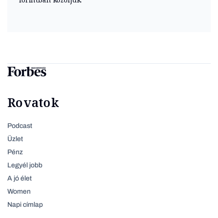
Rovatok
Podcast
Üzlet
Pénz
Legyél jobb
A jó élet
Women
Napi címlap