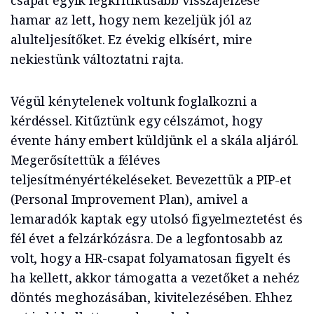
csapat egyik legkritikusabb visszajelzése
hamar az lett, hogy nem kezeljük jól az
alulteljesítőket. Ez évekig elkísért, mire
nekiestünk változtatni rajta.
Végül kénytelenek voltunk foglalkozni a
kérdéssel. Kitűztünk egy célszámot, hogy
évente hány embert küldjünk el a skála aljáról.
Megerősítettük a féléves
teljesítményértékeléseket. Bevezettük a PIP-et
(Personal Improvement Plan), amivel a
lemaradók kaptak egy utolsó figyelmeztetést és
fél évet a felzárkózásra. De a legfontosabb az
volt, hogy a HR-csapat folyamatosan figyelt és
ha kellett, akkor támogatta a vezetőket a nehéz
döntés meghozásában, kivitelezésében. Ehhez