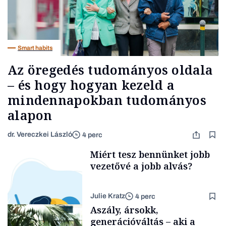
Smart habits
Az öregedés tudományos oldala
– és hogy hogyan kezeld a
mindennapokban tudományos
alapon
dr. Vereczkei László
4 perc
Miért tesz bennünket jobb
vezetővé a jobb alvás?
Julie Kratz
4 perc
Aszály, ársokk,
generációváltás – aki a