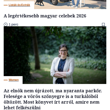
Listák és Extrák
A legértékesebb magyar celebek 2026
1 perc
Women
Az elnök nem újrázott, ma nyaranta parkőr.
Felesége a vörös szőnyegre is a turkálóból
öltözött. Most könyvet írt arról, amire nem
lehet felkészülni