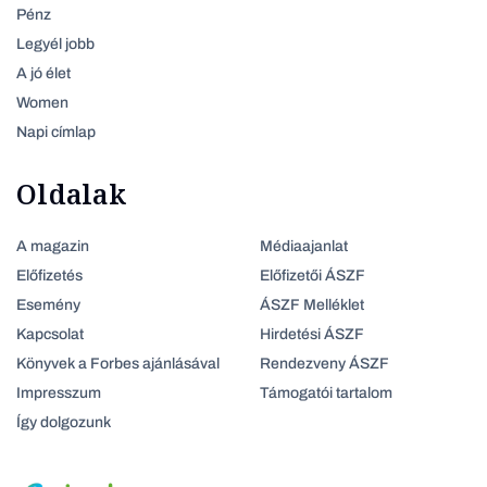
Pénz
Legyél jobb
A jó élet
Women
Napi címlap
Oldalak
A magazin
Médiaajanlat
Előfizetés
Előfizetői ÁSZF
Esemény
ÁSZF Melléklet
Kapcsolat
Hirdetési ÁSZF
Könyvek a Forbes ajánlásával
Rendezveny ÁSZF
Impresszum
Támogatói tartalom
Így dolgozunk