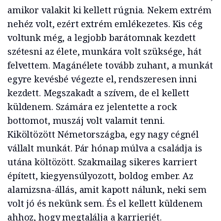
amikor valakit ki kellett rúgnia. Nekem extrém
nehéz volt, ezért extrém emlékezetes. Kis cég
voltunk még, a legjobb barátomnak kezdett
szétesni az élete, munkára volt szüksége, hát
felvettem. Magánélete tovább zuhant, a munkát
egyre kevésbé végezte el, rendszeresen inni
kezdett. Megszakadt a szívem, de el kellett
küldenem. Számára ez jelentette a rock
bottomot, muszáj volt valamit tenni.
Kiköltözött Németországba, egy nagy cégnél
vállalt munkát. Pár hónap múlva a családja is
utána költözött. Szakmailag sikeres karriert
épített, kiegyensúlyozott, boldog ember. Az
alamizsna-állás, amit kapott nálunk, neki sem
volt jó és nekünk sem. És el kellett küldenem
ahhoz, hogy megtalálja a karrierjét.