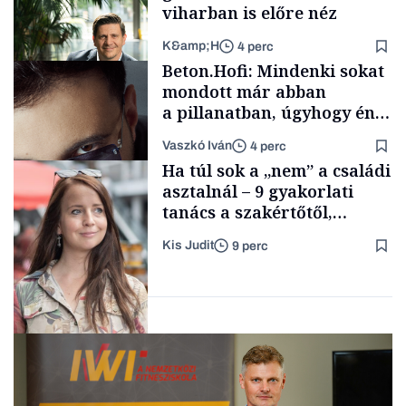
viharban is előre néz
K&amp;H
4 perc
Smart habits
Beton.Hofi: Mindenki sokat
mondott már abban
a pillanatban, úgyhogy én
a legsarkosabb
Vaszkó Iván
4 perc
gondolataimat akartam
TÁMOGATÓI
Ha túl sok a „nem” a családi
TARTALOM
kimondani
asztalnál – 9 gyakorlati
tanács a szakértőtől,
hogyan legyünk jól etető
Kis Judit
9 perc
szülők
Forbes-sztori
Gasztró