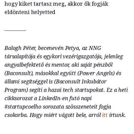
hogy kiket tartasz meg, akkor ők fogják
eldönteni helyetted
————
Balogh Péter, becenevén Petya, az NNG
társalapítója és egykori vezérigazgatója, jelenleg
angyalbefektető és mentor, aki saját pénzből
(Baconsult), másokkal együtt (Power Angels) és
állami segítséggel is (Baconsult Inkubátor
Program) segíti a hazai tech startupokat. Ez a heti
cikksorozat a LinkedIn-en futó napi
#startupcoelho sorozata szösszeneteit fogja
csokorba. Hogy miért vágott bele, arról
itt
írtunk.