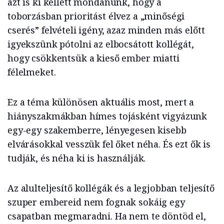
azt is ki kellett mondanunk, hogy a
toborzásban prioritást élvez a „minőségi
cserés” felvételi igény, azaz minden más előtt
igyekszünk pótolni az elbocsátott kollégát,
hogy csökkentsük a kieső ember miatti
félelmeket.
Ez a téma különösen aktuális most, mert a
hiányszakmákban hímes tojásként vigyázunk
egy-egy szakemberre, lényegesen kisebb
elvárásokkal vesszük fel őket néha. És ezt ők is
tudják, és néha ki is használják.
Az alulteljesítő kollégák és a legjobban teljesítő
szuper embereid nem fognak sokáig egy
csapatban megmaradni. Ha nem te döntöd el,