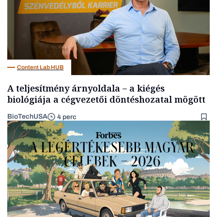
Content Lab HUB
A teljesítmény árnyoldala – a kiégés
biológiája a cégvezetői döntéshozatal mögött
BioTechUSA
4 perc