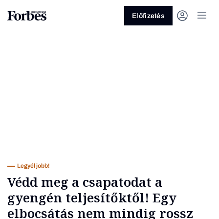
Előfizetés
Vagy fedezze fel a következő
témákat
Üzlet
Pénz
Zöld
Legyél jobb!
Legyél jobb!
Védd meg a csapatodat a
gyengén teljesítőktől! Egy
elbocsátás nem mindig rossz