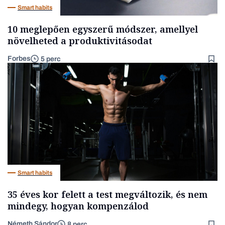
Smart habits
10 meglepően egyszerű módszer, amellyel
növelheted a produktivitásodat
Forbes
5 perc
Smart habits
35 éves kor felett a test megváltozik, és nem
mindegy, hogyan kompenzálod
Németh Sándor
8 perc