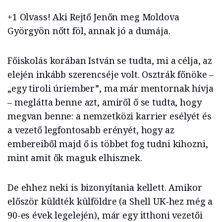
+1 Olvass! Aki Rejtő Jenőn meg Moldova
Györgyön nőtt föl, annak jó a dumája.
Főiskolás korában István se tudta, mi a célja, az
elején inkább szerencséje volt. Osztrák főnöke –
„egy tiroli úriember”, ma már mentornak hívja
– meglátta benne azt, amiről ő se tudta, hogy
megvan benne: a nemzetközi karrier esélyét és
a vezető legfontosabb erényét, hogy az
embereiből majd ő is többet fog tudni kihozni,
mint amit ők maguk elhisznek.
De ehhez neki is bizonyítania kellett. Amikor
először küldték külföldre (a Shell UK-hez még a
90-es évek legelején), már egy itthoni vezetői