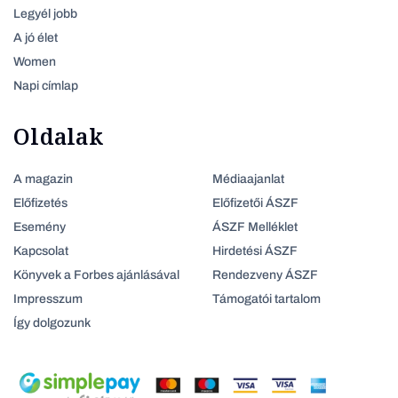
Legyél jobb
A jó élet
Women
Napi címlap
Oldalak
A magazin
Médiaajanlat
Előfizetés
Előfizetői ÁSZF
Esemény
ÁSZF Melléklet
Kapcsolat
Hirdetési ÁSZF
Könyvek a Forbes ajánlásával
Rendezveny ÁSZF
Impresszum
Támogatói tartalom
Így dolgozunk