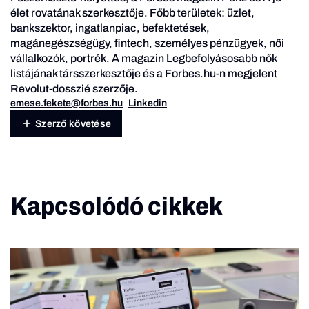
élet rovatának szerkesztője. Főbb területek: üzlet,
bankszektor, ingatlanpiac, befektetések,
magánegészségügy, fintech, személyes pénzügyek, női
vállalkozók, portrék. A magazin Legbefolyásosabb nők
listájának társszerkesztője és a Forbes.hu-n megjelent
Revolut-dosszié szerzője.
emese.fekete@forbes.hu
Linkedin
Szerző követése
Kapcsolódó cikkek