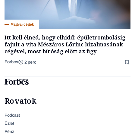
Magyar cégek
Itt kell élned, hogy elhidd: épületrombolásig
fajult a vita Mészáros Lőrinc bizalmasának
cégével, most bíróság előtt az ügy
Forbes
2 perc
Rovatok
Podcast
Üzlet
Pénz