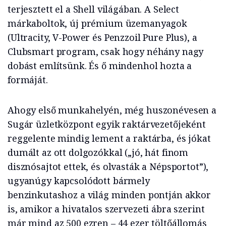
terjesztett el a Shell világában. A Select
márkaboltok, új prémium üzemanyagok
(Ultracity, V-Power és Penzzoil Pure Plus), a
Clubsmart program, csak hogy néhány nagy
dobást említsünk. És ő mindenhol hozta a
formáját.
Ahogy első munkahelyén, még huszonévesen a
Sugár üzletközpont egyik raktárvezetőjeként
reggelente mindig lement a raktárba, és jókat
dumált az ott dolgozókkal („jó, hát finom
disznósajtot ettek, és olvasták a Népsportot”),
ugyanúgy kapcsolódott bármely
benzinkutashoz a világ minden pontján akkor
is, amikor a hivatalos szervezeti ábra szerint
már mind az 500 ezren – 44 ezer töltőállomás