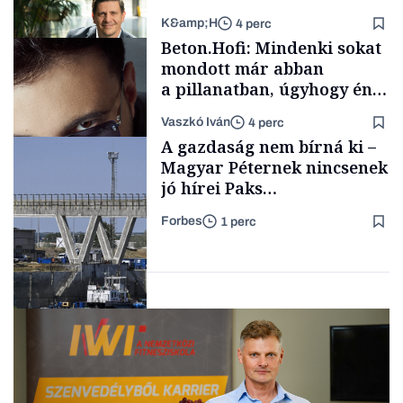
K&amp;H
4 perc
Családi
Beton.Hofi: Mindenki sokat
vállalkozások
mondott már abban
a pillanatban, úgyhogy én
a legsarkosabb
Vaszkó Iván
4 perc
gondolataimat akartam
TÁMOGATÓI
A gazdaság nem bírná ki –
TARTALOM
kimondani
Magyar Péternek nincsenek
jó hírei Paks
újraindításáról
Forbes
1 perc
Forbes-sztori
Energia