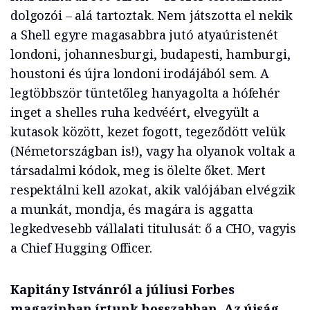
dolgozói – alá tartoztak. Nem játszotta el nekik
a Shell egyre magasabbra jutó atyaúristenét
londoni, johannesburgi, budapesti, hamburgi,
houstoni és újra londoni irodájából sem. A
legtöbbször tüntetőleg hanyagolta a hófehér
inget a shelles ruha kedvéért, elvegyült a
kutasok között, kezet fogott, tegeződött velük
(Németországban is!), vagy ha olyanok voltak a
társadalmi kódok, meg is ölelte őket. Mert
respektálni kell azokat, akik valójában elvégzik
a munkát, mondja, és magára is aggatta
legkedvesebb vállalati titulusát: ő a CHO, vagyis
a Chief Hugging Officer.
Kapitány Istvánról a júliusi Forbes
magazinban írtunk hosszabban. Az újság