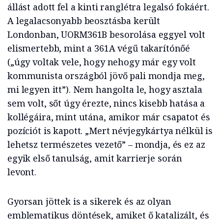
állást adott fel a kinti ranglétra legalsó fokáért.
A legalacsonyabb beosztásba került
Londonban, UORM361B besorolása eggyel volt
elismertebb, mint a 361A végű takarítónőé
(„úgy voltak vele, hogy nehogy már egy volt
kommunista országból jövő pali mondja meg,
mi legyen itt”). Nem hangolta le, hogy asztala
sem volt, sőt úgy érezte, nincs kisebb hatása a
kollégáira, mint utána, amikor már csapatot és
pozíciót is kapott. „Mert névjegykártya nélkül is
lehetsz természetes vezető” – mondja, és ez az
egyik első tanulság, amit karrierje során
levont.
Gyorsan jöttek is a sikerek és az olyan
emblematikus döntések, amiket ő katalizált, és