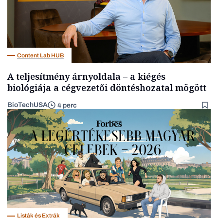
Content Lab HUB
A teljesítmény árnyoldala – a kiégés
biológiája a cégvezetői döntéshozatal mögött
BioTechUSA
4 perc
Listák és Extrák