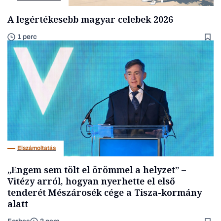
A legértékesebb magyar celebek 2026
1 perc
Elszámoltatás
„Engem sem tölt el örömmel a helyzet” –
Vitézy arról, hogyan nyerhette el első
tenderét Mészárosék cége a Tisza-kormány
alatt