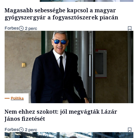
Magasabb sebességbe kapcsol a magyar
gyógyszergyár a fogyasztószerek piacán
Forbes
2 perc
Politika
Nem ehhez szokott: jól megvágták Lázár
János fizetését
Forbes
2 perc