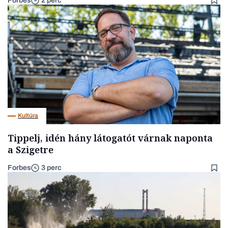
Forbes
2 perc
Kultúra
Tippelj, idén hány látogatót várnak naponta
a Szigetre
Forbes
3 perc