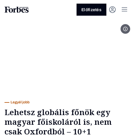
Előfizetés
Fotó
Vagy fedezze fel a következő
témákat
Üzlet
Pénz
Zöld
Legyél jobb!
Legyél jobb
Lehetsz globális főnök egy
magyar főiskoláról is, nem
csak Oxfordból – 10+1