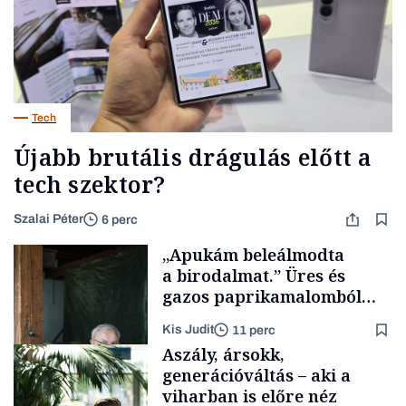
Tech
Újabb brutális drágulás előtt a
tech szektor?
Szalai Péter
6 perc
„Apukám beleálmodta
a birodalmat.” Üres és
gazos paprikamalomból
lett az igazi családi
Kis Judit
11 perc
fűszersztori
Aszály, ársokk,
generációváltás – aki a
viharban is előre néz