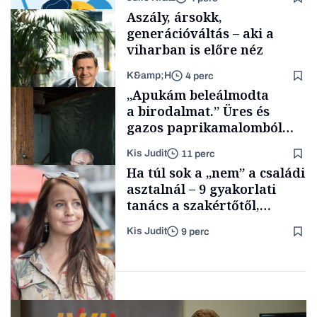
Aszály, ársokk,
generációváltás – aki a
viharban is előre néz
K&amp;H
4 perc
Smart habits
„Apukám beleálmodta
a birodalmat.” Üres és
gazos paprikamalomból
lett az igazi családi
Kis Judit
11 perc
fűszersztori
TÁMOGATÓI
Ha túl sok a „nem” a családi
TARTALOM
asztalnál – 9 gyakorlati
tanács a szakértőtől,
hogyan legyünk jól etető
Kis Judit
9 perc
szülők
Családi
vállalkozások