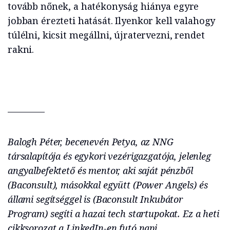
tovább nőnek, a hatékonyság hiánya egyre
jobban érezteti hatását. Ilyenkor kell valahogy
túlélni, kicsit megállni, újratervezni, rendet
rakni.
————
Balogh Péter, becenevén Petya, az NNG
társalapítója és egykori vezérigazgatója, jelenleg
angyalbefektető és mentor, aki saját pénzből
(Baconsult), másokkal együtt (Power Angels) és
állami segítséggel is (Baconsult Inkubátor
Program) segíti a hazai tech startupokat. Ez a heti
cikksorozat a LinkedIn-en futó napi