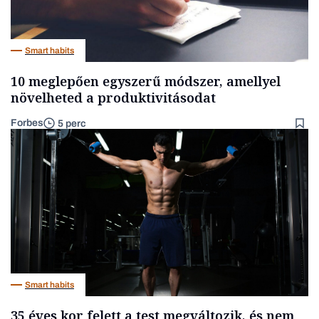
Smart habits
10 meglepően egyszerű módszer, amellyel
növelheted a produktivitásodat
Forbes
5 perc
Smart habits
35 éves kor felett a test megváltozik, és nem