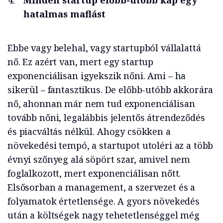
Minden startup előbb-utóbb kap egy
hatalmas maflást
Ebbe vagy belehal, vagy startupból vállalattá
nő. Ez azért van, mert egy startup
exponenciálisan igyekszik nőni. Ami – ha
sikerül – fantasztikus. De előbb-utóbb akkorára
nő, ahonnan már nem tud exponenciálisan
tovább nőni, legalábbis jelentős átrendeződés
és piacváltás nélkül. Ahogy csökken a
növekedési tempó, a startupot utoléri az a több
évnyi szőnyeg alá söpört szar, amivel nem
foglalkozott, mert exponenciálisan nőtt.
Elsősorban a management, a szervezet és a
folyamatok értetlensége. A gyors növekedés
után a költségek nagy tehetetlenséggel még