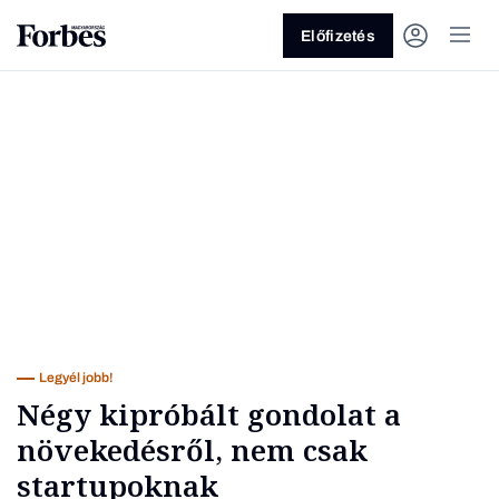
Előfizetés
Vagy fedezze fel a következő
témákat
Üzlet
Pénz
Zöld
Legyél jobb!
Legyél jobb!
Négy kipróbált gondolat a
növekedésről, nem csak
startupoknak