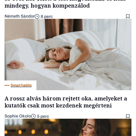
mindegy, hogyan kompenzálod
Németh Sándor
8 perc
Smart habits
A rossz alvás három rejtett oka, amelyeket a
kutatók csak most kezdenek megérteni
Sophie Okolo
5 perc