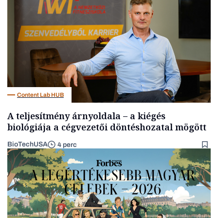
Gasztró
Content Lab HUB
A teljesítmény árnyoldala – a kiégés
biológiája a cégvezetői döntéshozatal mögött
BioTechUSA
4 perc