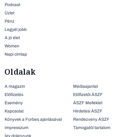
Podcast
Üzlet
Pénz
Legyél jobb
A jó élet
Women
Napi címlap
Oldalak
A magazin
Médiaajanlat
Előfizetés
Előfizetői ÁSZF
Esemény
ÁSZF Melléklet
Kapcsolat
Hirdetési ÁSZF
Könyvek a Forbes ajánlásával
Rendezveny ÁSZF
Impresszum
Támogatói tartalom
Így dolgozunk