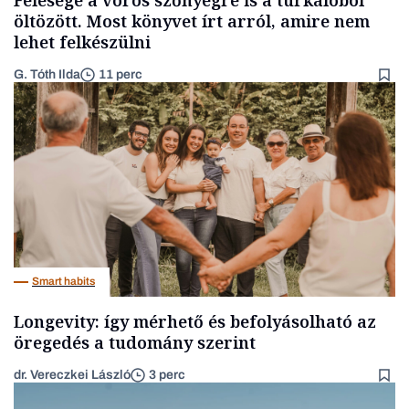
öltözött. Most könyvet írt arról, amire nem
lehet felkészülni
G. Tóth Ilda
11 perc
Smart habits
Longevity: így mérhető és befolyásolható az
öregedés a tudomány szerint
dr. Vereczkei László
3 perc