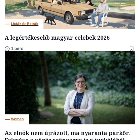
Listák és Extrák
A legértékesebb magyar celebek 2026
1 perc
Women
Az elnök nem újrázott, ma nyaranta parkőr.
Felesége a vörös szőnyegre is a turkálóból