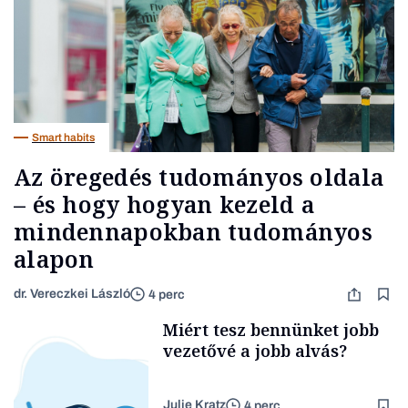
Smart habits
Az öregedés tudományos oldala
– és hogy hogyan kezeld a
mindennapokban tudományos
alapon
dr. Vereczkei László
4 perc
Miért tesz bennünket jobb
vezetővé a jobb alvás?
Julie Kratz
4 perc