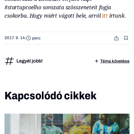
#startupcoelho sorozata szösszeneteit fogja
csokorba. Hogy miért vágott bele, arról
itt
írtunk.
2017. 9. 14.
perc
Legyél jobb!
Téma követése
Kapcsolódó cikkek