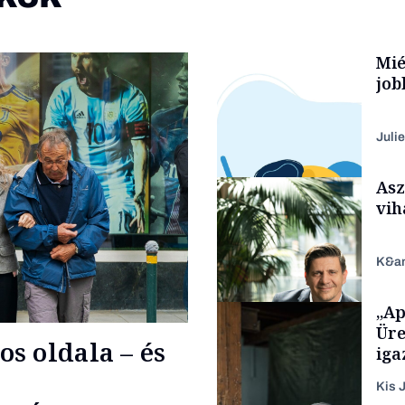
Mié
job
Julie
Asz
vih
K&a
„Ap
Smart habits
Üre
s oldala – és
iga
Kis J