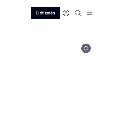
Előfizetés
Fotó: Annie Spratt / Unsplash