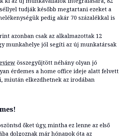
k ki az új munkavállalók integrálására, 82
séllyel tudják később megtartani ezeket a
elékenységük pedig akár 70 százalékkal is
rint azonban csak az alkalmazottak 12
ogy munkahelye jól segíti az új munkatársak
eview
összegyűjtött néhány olyan jó
yan érdemes a home office ideje alatt felvett
, miután elkezdhetnek az irodában
lmes!
szöntsd őket úgy, mintha ez lenne az első
iába dolgoznak már hónapok óta az