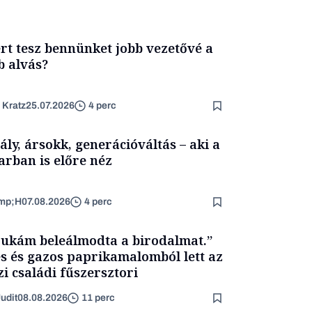
rt tesz bennünket jobb vezetővé a
b alvás?
 Kratz
25.07.2026
4 perc
ály, ársokk, generációváltás – aki a
arban is előre néz
mp;H
07.08.2026
4 perc
ukám beleálmodta a birodalmat.”
s és gazos paprikamalomból lett az
zi családi fűszersztori
udit
08.08.2026
11 perc