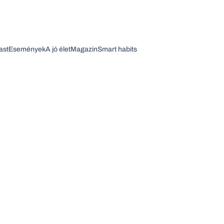
ast
Események
A jó élet
Magazin
Smart habits
Vagy fedezze fel a következő témákat
Üzlet
Pénz
Zöld
Legyél jobb!