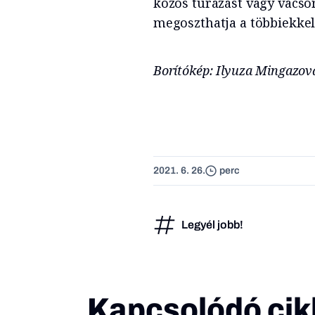
közös túrázást vagy vacsor
megoszthatja a többiekkel
Borítókép: Ilyuza Mingazov
2021. 6. 26.
perc
Legyél jobb!
Kapcsolódó cik