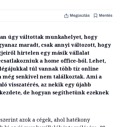
Megosztás
Mentés
kan úgy váltottak munkahelyet, hogy
gyanaz maradt, csak annyi változott, hogy
eiről hirtelen egy másik vállalat
ecsatlakozniuk a home office-ból. Lehet,
égájukkal túl vannak több tíz online
n még senkivel nem találkoztak. Ami a
ló visszatérés, az nekik egy újabb
 kezdete, de hogyan segíthetünk ezeknek
 szerint azok a cégek, ahol hatékony