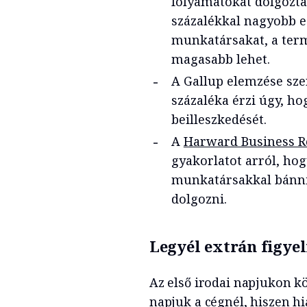
folyamatokat dolgozta
százalékkal nagyobb e
munkatársakat, a term
magasabb lehet.
A Gallup elemzése sze
százaléka érzi úgy, h
beilleszkedését.
A
Harward Business R
gyakorlatot arról, hog
munkatársakkal bánni
dolgozni.
Legyél extrán figye
Az első irodai napjukon kö
napjuk a cégnél, hiszen h