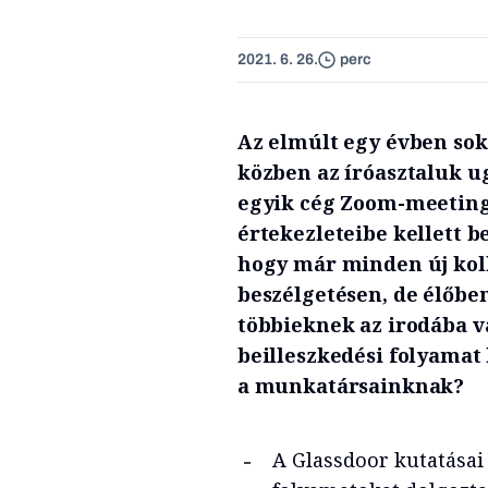
2021. 6. 26.
perc
Az elmúlt egy évben so
közben az íróasztaluk u
egyik cég Zoom-meetingj
értekezleteibe kellett b
hogy már minden új koll
beszélgetésen, de élőbe
többieknek az irodába va
beilleszkedési folyamat
a munkatársainknak?
A Glassdoor kutatásai