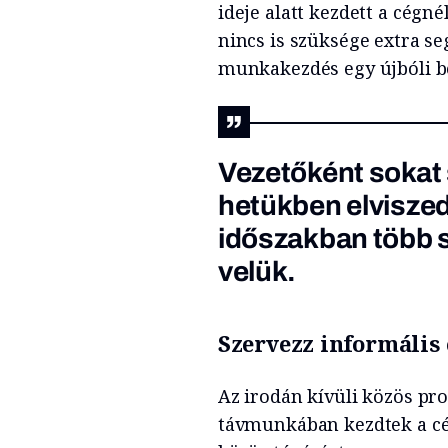
ideje alatt kezdett a cégné
nincs is szüksége extra s
munkakezdés egy újbóli be
Vezetőként sokat 
hetükben elviszed
időszakban több 
velük.
Szervezz informális
Az irodán kívüli közös p
távmunkában kezdtek a cé