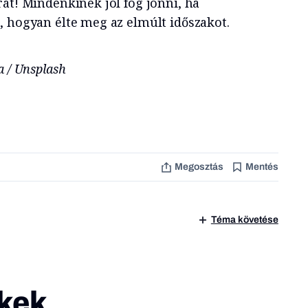
át! Mindenkinek jól fog jönni, ha
, hogyan élte meg az elmúlt időszakot.
a / Unsplash
Megosztás
Mentés
Téma követése
kek