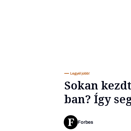
Legyél jobb!
Sokan kezdt
ban? Így seg
Forbes