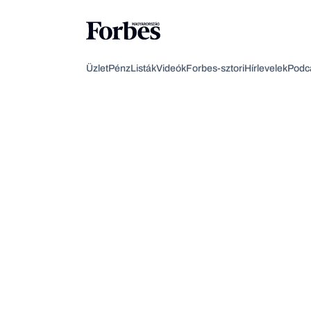
Üzlet
Pénz
Listák
Videók
Forbes-sztori
Hírlevelek
Podc