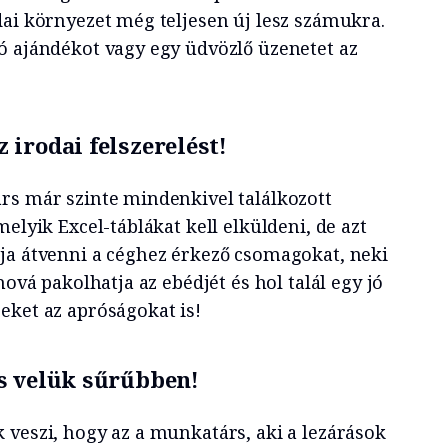
dai környezet még teljesen új lesz számukra.
ó ajándékot vagy egy üdvözlő üzenetet az
irodai felszerelést!
rs már szinte mindenkivel találkozott
melyik Excel-táblákat kell elküldeni, de azt
ja átvenni a céghez érkező csomagokat, neki
hová pakolhatja az ebédjét és hol talál egy jó
eket az apróságokat is!
s velük sűrűbben!
 veszi, hogy az a munkatárs, aki a lezárások