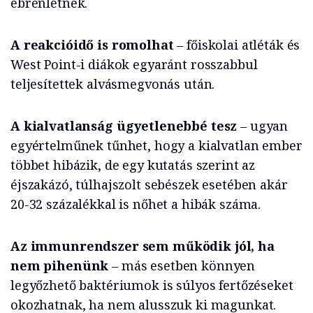
ébrenlétnek.
A reakcióidő is romolhat
– főiskolai atléták és
West Point-i diákok egyaránt rosszabbul
teljesítettek alvásmegvonás után.
A kialvatlanság ügyetlenebbé tesz
– ugyan
egyértelműnek tűnhet, hogy a kialvatlan ember
többet hibázik, de egy kutatás szerint az
éjszakázó, túlhajszolt sebészek esetében akár
20-32 százalékkal is nőhet a hibák száma.
Az immunrendszer sem működik jól, ha
nem pihenünk
– más esetben könnyen
legyőzhető baktériumok is súlyos fertőzéseket
okozhatnak, ha nem alusszuk ki magunkat.