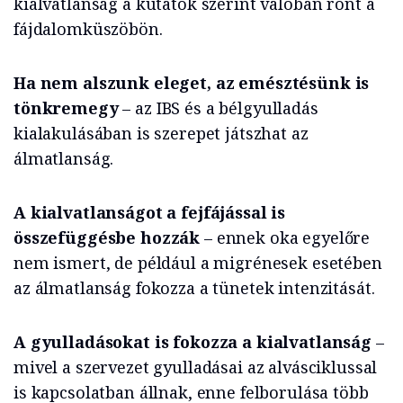
kialvatlanság a kutatók szerint valóban ront a
fájdalomküszöbön.
Ha nem alszunk eleget, az emésztésünk is
tönkremegy
– az IBS és a bélgyulladás
kialakulásában is szerepet játszhat az
álmatlanság.
A kialvatlanságot a fejfájással is
összefüggésbe hozzák
– ennek oka egyelőre
nem ismert, de például a migrénesek esetében
az álmatlanság fokozza a tünetek intenzitását.
A gyulladásokat is fokozza a kialvatlanság
–
mivel a szervezet gyulladásai az alvásciklussal
is kapcsolatban állnak, enne felborulása több