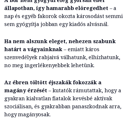
A bőr nem gyógyul elég gyorsan éber
állapotban, így hamarabb elöregedhet
– a
nap és egyéb fakorok okozta károsodást semmi
sem gyógyítja jobban egy kiadós alvásnál.
Ha nem alszunk eleget, nehezen szabunk
határt a vágyainknak
– emiatt káros
szenvedélyek rabjaivá válhatunk, elhízhatunk,
no meg ingerlékenyebbek lehetünk.
Az ébren töltött éjszakák fokozzák a
magány érzését
– kutatók rámutattak, hogy a
gyakran kialvatlan fiatalok kevésbé aktívak
szociálisan, és gyakrabban panaszkodnak arra,
hogy magányosak.