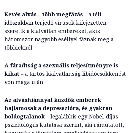
Kevés alvás = több megfázás
– a téli
időszakban terjedő vírusok kifejezetten
szeretik a kialvatlan embereket, akik
háromszor nagyobb eséllyel fáznak meg a
többieknél.
A fáradtság a szexuális teljesítményre is
kihat
– a tartós kialvatlanság libidócsökkenést
von maga után.
Az alváshiánnyal küzdők emberek
hajlamosak a depresszióra, és gyakran
boldogtalanok
– legalábbis egy Nobel-díjas
pszichológus kutatása szerint, aki rámutatott,