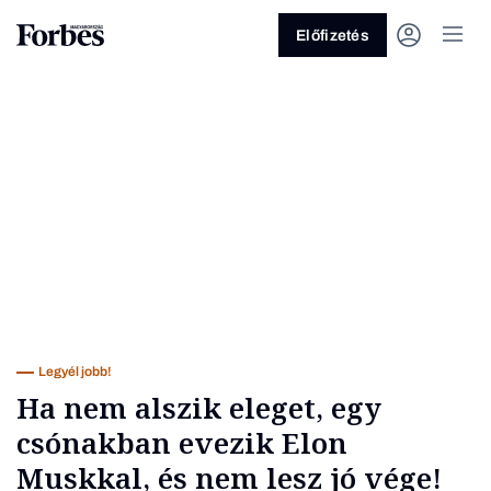
Előfizetés
Vagy fedezze fel a következő
témákat
Üzlet
Pénz
Zöld
Legyél jobb!
Legyél jobb!
Ha nem alszik eleget, egy
csónakban evezik Elon
Muskkal, és nem lesz jó vége!