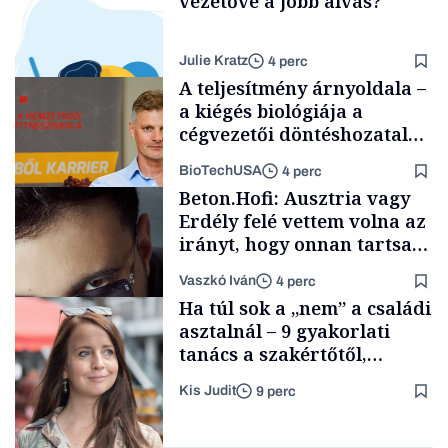
vezetővé a jobb alvás?
Julie Kratz
4 perc
A teljesítmény árnyoldala –
a kiégés biológiája a
cégvezetői döntéshozatal
mögött
BioTechUSA
4 perc
Smart habits
Beton.Hofi: Ausztria vagy
Erdély felé vettem volna az
irányt, hogy onnan tartsam
lélegeztetőgépen a magyar
Vaszkó Iván
4 perc
zenét
Content Lab HUB
Ha túl sok a „nem” a családi
asztalnál – 9 gyakorlati
tanács a szakértőtől,
hogyan legyünk jól etető
Kis Judit
9 perc
szülők
Forbes-sztori