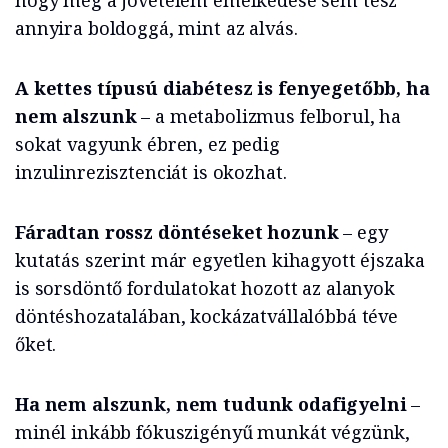
hogy még a jövetelem emelkedése sem tesz
annyira boldoggá, mint az alvás.
A kettes típusú diabétesz is fenyegetőbb, ha
nem alszunk
– a metabolizmus felborul, ha
sokat vagyunk ébren, ez pedig
inzulinrezisztenciát is okozhat.
Fáradtan rossz döntéseket hozunk
– egy
kutatás szerint már egyetlen kihagyott éjszaka
is sorsdöntő fordulatokat hozott az alanyok
döntéshozatalában, kockázatvállalóbbá téve
őket.
Ha nem alszunk, nem tudunk odafigyelni
–
minél inkább fókuszigényű munkát végzünk,