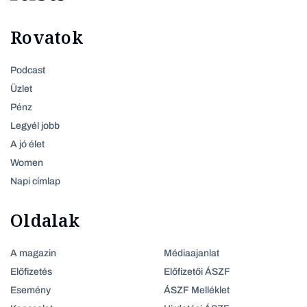
Rovatok
Podcast
Üzlet
Pénz
Legyél jobb
A jó élet
Women
Napi címlap
Oldalak
A magazin
Médiaajanlat
Előfizetés
Előfizetői ÁSZF
Esemény
ÁSZF Melléklet