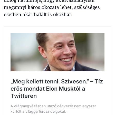
dolog hátulütője, hogy az alváshiánynak
megannyi káros okozata lehet, szélsőséges
esetben akár halált is okozhat.