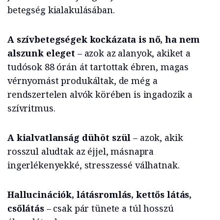
betegség kialakulásában.
A szívbetegségek kockázata is nő, ha nem
alszunk eleget
– azok az alanyok, akiket a
tudósok 88 órán át tartottak ébren, magas
vérnyomást produkáltak, de még a
rendszertelen alvók körében is ingadozik a
szívritmus.
A kialvatlanság dühöt szül
– azok, akik
rosszul aludtak az éjjel, másnapra
ingerlékenyekké, stresszessé válhatnak.
Hallucinációk, látásromlás, kettős látás,
csőlátás
– csak pár tünete a túl hosszú