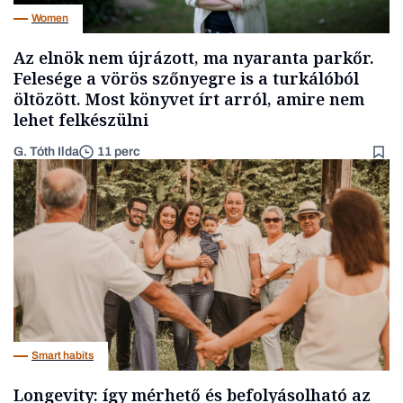
Women
Az elnök nem újrázott, ma nyaranta parkőr.
Felesége a vörös szőnyegre is a turkálóból
öltözött. Most könyvet írt arról, amire nem
lehet felkészülni
G. Tóth Ilda
11 perc
Smart habits
Longevity: így mérhető és befolyásolható az