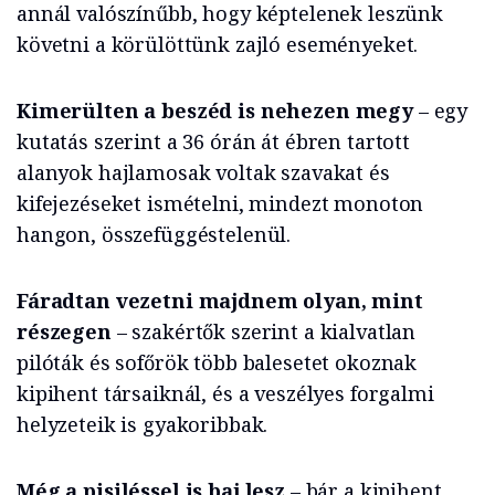
annál valószínűbb, hogy képtelenek leszünk
követni a körülöttünk zajló eseményeket.
Kimerülten a beszéd is nehezen megy
– egy
kutatás szerint a 36 órán át ébren tartott
alanyok hajlamosak voltak szavakat és
kifejezéseket ismételni, mindezt monoton
hangon, összefüggéstelenül.
Fáradtan vezetni majdnem olyan, mint
részegen
– szakértők szerint a kialvatlan
pilóták és sofőrök több balesetet okoznak
kipihent társaiknál, és a veszélyes forgalmi
helyzeteik is gyakoribbak.
Még a pisiléssel is baj lesz
– bár a kipihent