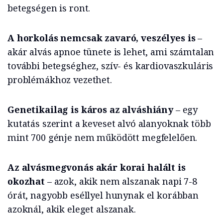
betegségen is ront.
A horkolás nemcsak zavaró, veszélyes is
–
akár alvás apnoe tünete is lehet, ami számtalan
további betegséghez, szív- és kardiovaszkuláris
problémákhoz vezethet.
Genetikailag is káros az alváshiány
– egy
kutatás szerint a keveset alvó alanyoknak több
mint 700 génje nem működött megfelelően.
Az alvásmegvonás akár korai halált is
okozhat
– azok, akik nem alszanak napi 7-8
órát, nagyobb eséllyel hunynak el korábban
azoknál, akik eleget alszanak.