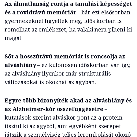
Az álmatlanság rontja a tanulási képességet
és a rövidtávú memóriát
– bár ezt elsősorban
gyermekeknél figyelték meg, idős korban is
romolhat az emlékezet, ha valaki nem piheni ki
magát.
Sőt a hosszútávú memóriát is roncsolja az
alváshiány
– ez különösen időskorban van így,
az alváshiány ilyenkor már strukturális
változásokat is okozhat az agyban.
Egyre több bizonyíték akad az alváshiány és
az Alzheimer-kór összefüggéseire
–
kutatások szerint alváskor pont az a protein
tisztul ki az agyból, ami egyébként szerepet
játszik a személyiség teljes lerombolását okozó