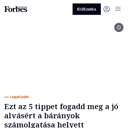
Előfizetés
Fotó
Vagy fedezze fel a következő
témákat
Üzlet
Pénz
Zöld
Legyél jobb!
Legyél jobb!
Ezt az 5 tippet fogadd meg a jó
alvásért a bárányok
számolgatása helyett