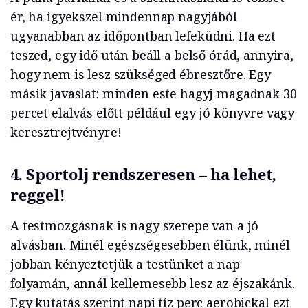
ér, ha igyekszel mindennap nagyjából
ugyanabban az időpontban lefeküdni. Ha ezt
teszed, egy idő után beáll a belső órád, annyira,
hogy nem is lesz szükséged ébresztőre. Egy
másik javaslat: minden este hagyj magadnak 30
percet elalvás előtt például egy jó könyvre vagy
keresztrejtvényre!
4.
Sportolj rendszeresen
–
ha lehet,
reggel!
A testmozgásnak is nagy szerepe van a jó
alvásban. Minél egészségesebben élünk, minél
jobban kényeztetjük a testünket a nap
folyamán, annál kellemesebb lesz az éjszakánk.
Egy kutatás szerint napi tíz perc aerobickal ezt