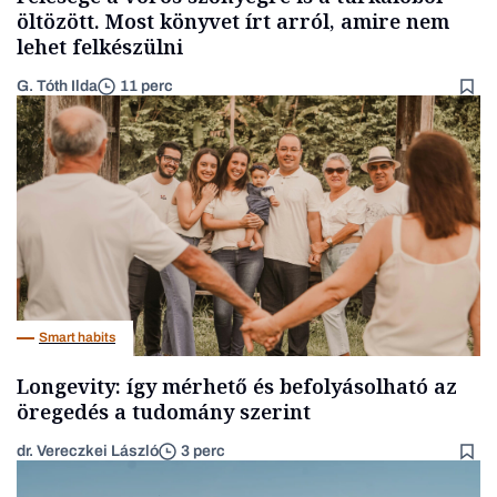
öltözött. Most könyvet írt arról, amire nem
lehet felkészülni
G. Tóth Ilda
11 perc
Smart habits
Longevity: így mérhető és befolyásolható az
öregedés a tudomány szerint
dr. Vereczkei László
3 perc