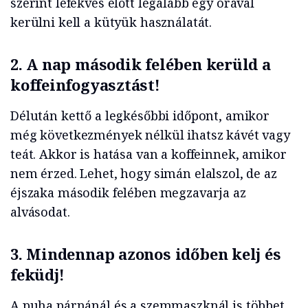
szerint lefekvés előtt legalább egy órával
kerülni kell a kütyük használatát.
2.
A nap második felében kerüld a
koffeinfogyasztást!
Délután kettő a legkésőbbi időpont, amikor
még következmények nélkül ihatsz kávét vagy
teát. Akkor is hatása van a koffeinnek, amikor
nem érzed. Lehet, hogy simán elalszol, de az
éjszaka második felében megzavarja az
alvásodat.
3.
Mindennap azonos időben kelj és
feküdj!
A puha párnánál és a szemmaszknál is többet