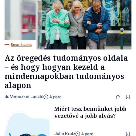
Smart habits
Az öregedés tudományos oldala
– és hogy hogyan kezeld a
mindennapokban tudományos
alapon
dr. Vereczkei László
4 perc
Miért tesz bennünket jobb
vezetővé a jobb alvás?
Julie Kratz
4 perc