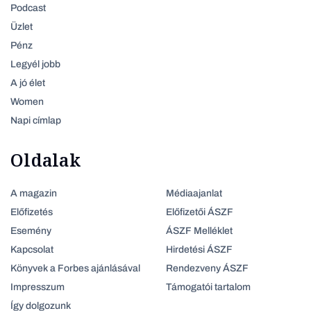
Podcast
Üzlet
Pénz
Legyél jobb
A jó élet
Women
Napi címlap
Oldalak
A magazin
Médiaajanlat
Előfizetés
Előfizetői ÁSZF
Esemény
ÁSZF Melléklet
Kapcsolat
Hirdetési ÁSZF
Könyvek a Forbes ajánlásával
Rendezveny ÁSZF
Impresszum
Támogatói tartalom
Így dolgozunk