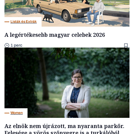
Listák és Extrák
A legértékesebb magyar celebek 2026
1 perc
Women
Az elnök nem újrázott, ma nyaranta parkőr.
Felesége a vörös szőnyegre is a turkálóból