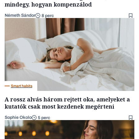
mindegy, hogyan kompenzálod
Németh Sándor
8 perc
Smart habits
A rossz alvás három rejtett oka, amelyeket a
kutatók csak most kezdenek megérteni
Sophie Okolo
5 perc