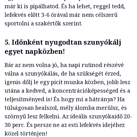
már ki is pipálhatod. És ha lehet, reggel tedd,
lefekvés előtt 3-6 órával már nem célszerű
sportolni a szakértők szerint.
5.
Időnként nyugodtan szunyókálj
egyet napközben!
Bár az nem volna jó, ha napi rutinod részévé
válna a szunyókálás, de ha szükségét érzed,
igenis dőlj le egy picit munka közben, jobb lesz
utána a kedved, a koncentrációképességed és a
teljesítményed is! És hogy mi a hátránya? Ha
túlságosan bealszol, mély álomba merülsz, és
szörnyű lesz felkelni. Az ideális szunyókaidő 20-
30 perc. És persze ne az esti lefekvés idejéhez
közel történjen!