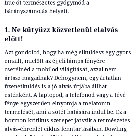
Íme öt természetes gyógymód a
bárányszámolás helyett.
1.
Ne kütyüzz közvetlenül elalvás
előtt!
Azt gondolod, hogy ha még elküldesz egy gyors
emailt, mielőtt az éjjeli lámpa fényére
cserélnéd a mobilod világítását, azzal nem
ártasz magadnak? Dehogynem, egy ártatlan
üzenetküldés is a jó alvás útjába állhat
esténként. A laptopod, a telefonod vagy a tévé
fénye egyszerűen elnyomja a melatonin
termelését, ami a sötét hatására indul be. Ez a
hormon kritikus szerepet játszik a természetes
alvás-ébrenlét ciklus fenntartásában. Dowling