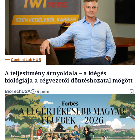
Content Lab HUB
A teljesítmény árnyoldala – a kiégés
biológiája a cégvezetői döntéshozatal mögött
BioTechUSA
4 perc