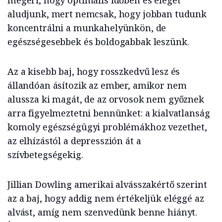
megéri, hogy optimális időben és eleget
aludjunk, mert nemcsak, hogy jobban tudunk
koncentrálni a munkahelyünkön, de
egészségesebbek és boldogabbak leszünk.
Az a kisebb baj, hogy rosszkedvű lesz és
állandóan ásítozik az ember, amikor nem
alussza ki magát, de az orvosok nem győznek
arra figyelmeztetni bennünket: a kialvatlanság
komoly egészségügyi problémákhoz vezethet,
az elhízástól a depresszión át a
szívbetegségekig.
Jillian Dowling amerikai alvásszakértő szerint
az a baj, hogy addig nem értékeljük eléggé az
alvást, amíg nem szenvedünk benne hiányt.