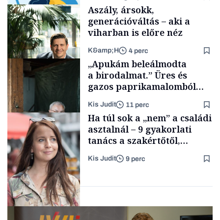
Aszály, ársokk,
generációváltás – aki a
viharban is előre néz
K&amp;H
4 perc
Smart habits
„Apukám beleálmodta
a birodalmat.” Üres és
gazos paprikamalomból
lett az igazi családi
Kis Judit
11 perc
fűszersztori
TÁMOGATÓI
Ha túl sok a „nem” a családi
TARTALOM
asztalnál – 9 gyakorlati
tanács a szakértőtől,
hogyan legyünk jól etető
Kis Judit
9 perc
szülők
Családi
vállalkozások
Gasztró