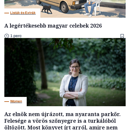
Listák és Extrák
A legértékesebb magyar celebek 2026
1 perc
Women
Az elnök nem újrázott, ma nyaranta parkőr.
Felesége a vörös szőnyegre is a turkálóból
öltözött. Most könyvet írt arról, amire nem