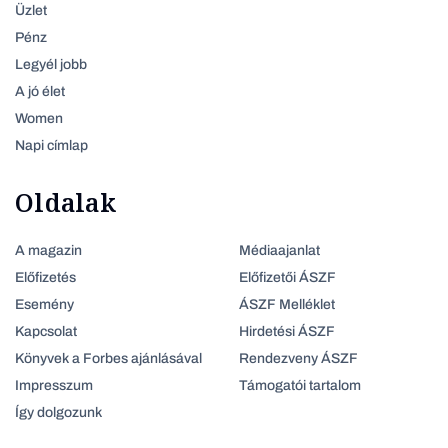
Üzlet
Pénz
Legyél jobb
A jó élet
Women
Napi címlap
Oldalak
A magazin
Médiaajanlat
Előfizetés
Előfizetői ÁSZF
Esemény
ÁSZF Melléklet
Kapcsolat
Hirdetési ÁSZF
Könyvek a Forbes ajánlásával
Rendezveny ÁSZF
Impresszum
Támogatói tartalom
Így dolgozunk