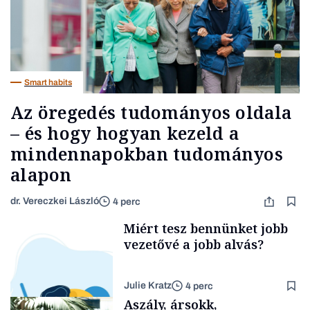
Smart habits
Az öregedés tudományos oldala
– és hogy hogyan kezeld a
mindennapokban tudományos
alapon
dr. Vereczkei László
4 perc
Miért tesz bennünket jobb
vezetővé a jobb alvás?
Julie Kratz
4 perc
Aszály, ársokk,