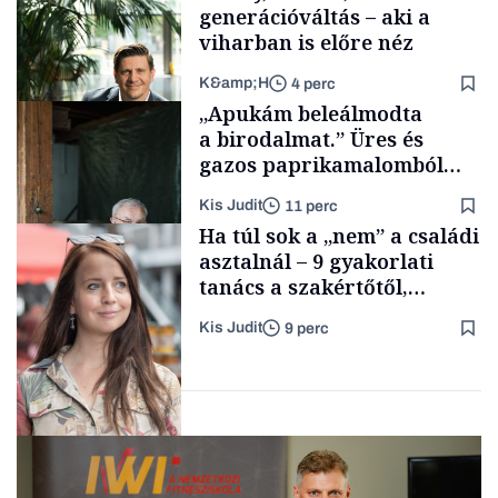
generációváltás – aki a
viharban is előre néz
K&amp;H
4 perc
Smart habits
„Apukám beleálmodta
a birodalmat.” Üres és
gazos paprikamalomból
lett az igazi családi
Kis Judit
11 perc
fűszersztori
TÁMOGATÓI
Ha túl sok a „nem” a családi
TARTALOM
asztalnál – 9 gyakorlati
tanács a szakértőtől,
hogyan legyünk jól etető
Kis Judit
9 perc
szülők
Családi
vállalkozások
Gasztró