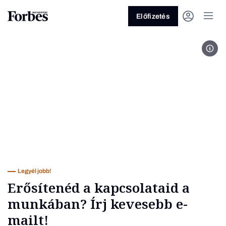
Előfizetés
Fotó
Vagy fedezze fel a következő
témákat
Üzlet
Pénz
Zöld
Legyél jobb!
Legyél jobb!
Erősítenéd a kapcsolataid a
munkában? Írj kevesebb e-
mailt!