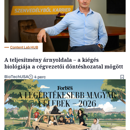
Content Lab HUB
A teljesítmény árnyoldala – a kiégés
biológiája a cégvezetői döntéshozatal mögött
BioTechUSA
4 perc