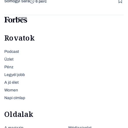
Somogyi Sára
6 perc
Rovatok
Podcast
Üzlet
Pénz
Legyél jobb
A jó élet
Women
Napi címlap
Oldalak
A magazin
Médiaajanlat