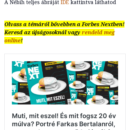
A Nébih teljes ábráját
IDE
kattintva láthatod
Olvass a témáról bővebben a Forbes Nextben!
Keresd az újságosoknál vagy
rendeld meg
online
!