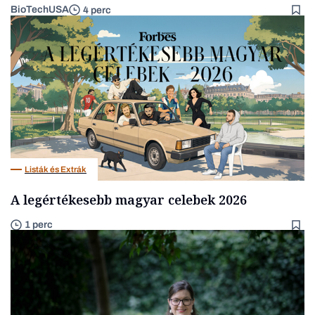
BioTechUSA
4 perc
Listák és Extrák
A legértékesebb magyar celebek 2026
1 perc