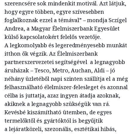
szerencsére sok mindenkit motivál. Azt látjuk,
hogy egyre többen, egyre szívesebben
foglalkoznak ezzel a témával” – mondja Sczígel
Andrea, a Magyar Élelmiszerbank Egyesület
külső kapcsolatokért felelős vezetője.
A legkomolyabb és legeredményesebb munkát
itthon ők végzik. Az Élelmiszerbank
partnerszervezetei segítségével a legnagyobb
áruházak – Tesco, Metro, Auchan, Aldi – jó
néhány üzletéből napi szinten szállítja el a még
felhasználható élelmiszer-felesleget és azonnal
célba is juttatja, azaz ingyen átadja azoknak,
akiknek a legnagyobb szükségük van rá.
Kevésbé kiszámítható ütemben, de egyes
termelőktől és gyártóktól is begyűjtik
a lejáratközeli, szezonális, esztétikai hibás,