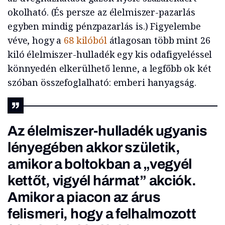
okolható. (És persze az élelmiszer-pazarlás
egyben mindig pénzpazarlás is.) Figyelembe
véve, hogy a
68 kilóból
átlagosan több mint 26
kiló élelmiszer-hulladék egy kis odafigyeléssel
könnyedén elkerülhető lenne, a legfőbb ok két
szóban összefoglalható: emberi hanyagság.
Az élelmiszer-hulladék ugyanis
lényegében akkor születik,
amikor a boltokban a „vegyél
kettőt, vigyél hármat” akciók.
Amikor a piacon az árus
felismeri, hogy a felhalmozott