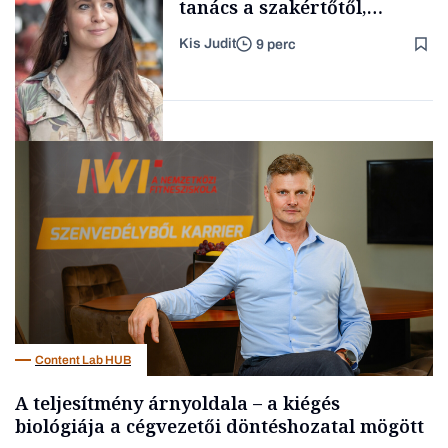
tanács a szakértőtől,
hogyan legyünk jól etető
Kis Judit
9 perc
szülők
Családi
vállalkozások
Gasztró
Content Lab HUB
A teljesítmény árnyoldala – a kiégés
biológiája a cégvezetői döntéshozatal mögött