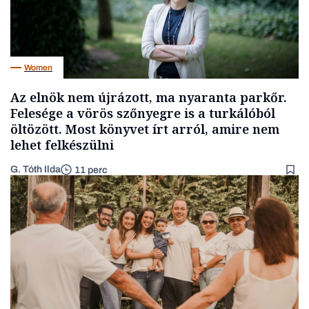
Women
Az elnök nem újrázott, ma nyaranta parkőr.
Felesége a vörös szőnyegre is a turkálóból
öltözött. Most könyvet írt arról, amire nem
lehet felkészülni
G. Tóth Ilda
11 perc