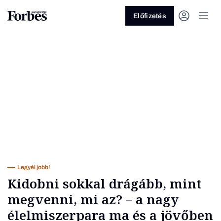
Előfizetés
Vagy fedezze fel a következő
témákat
Üzlet
Pénz
Zöld
Legyél jobb!
Legyél jobb!
Kidobni sokkal drágább, mint
megvenni, mi az? – a nagy
élelmiszerpara ma és a jövőben