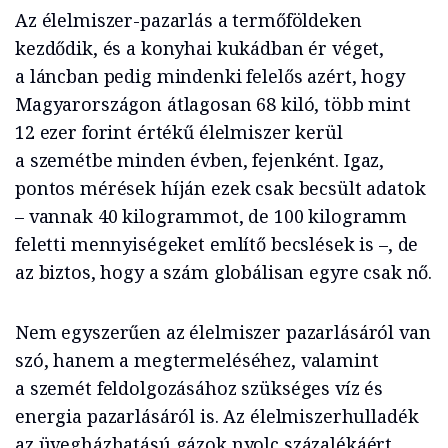
Az élelmiszer-pazarlás a termőföldeken
kezdődik, és a konyhai kukádban ér véget,
a láncban pedig mindenki felelős azért, hogy
Magyarországon átlagosan 68 kiló, több mint
12 ezer forint értékű élelmiszer kerül
a szemétbe minden évben, fejenként. Igaz,
pontos mérések híján ezek csak becsült adatok
– vannak 40 kilogrammot, de 100 kilogramm
feletti mennyiségeket említő becslések is –, de
az biztos, hogy a szám globálisan egyre csak nő.
Nem egyszerűen az élelmiszer pazarlásáról van
szó, hanem a megtermeléséhez, valamint
a szemét feldolgozásához szükséges víz és
energia pazarlásáról is. Az élelmiszerhulladék
az üvegházhatású gázok nyolc százalékáért