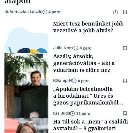
alapon
dr. Vereczkei László
4 perc
Miért tesz bennünket jobb
vezetővé a jobb alvás?
Julie Kratz
4 perc
Aszály, ársokk,
generációváltás – aki a
viharban is előre néz
K&amp;H
4 perc
Smart habits
„Apukám beleálmodta
a birodalmat.” Üres és
gazos paprikamalomból
lett az igazi családi
Kis Judit
11 perc
fűszersztori
TÁMOGATÓI
Ha túl sok a „nem” a családi
TARTALOM
asztalnál – 9 gyakorlati