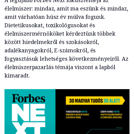
A legújabb Forbes Next fókusztéméja az
élelmiszer: mindaz, amit ma eszünk és mindaz,
amit várhatóan húsz év múlva fogunk.
Dietetikusokat, toxikológusokat és
élelmiszermérnököket kérdeztünk többek
között hiedelmekről és szokásokról,
adalékanyagokról, E-számokról, és
fogyasztásuk lehetséges következményeiről. Az
élelmiszerpazarlás témája viszont a lapból
kimaradt.