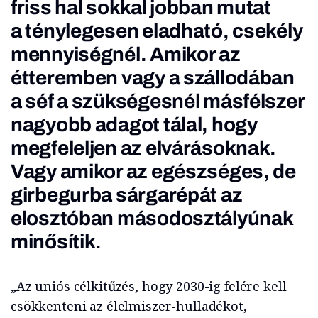
friss hal sokkal jobban mutat
a ténylegesen eladható, csekély
mennyiségnél. Amikor az
étteremben vagy a szállodában
a séf a szükségesnél másfélszer
nagyobb adagot tálal, hogy
megfeleljen az elvárásoknak.
Vagy amikor az egészséges, de
girbegurba sárgarépát az
elosztóban másodosztályúnak
minősítik.
„Az uniós célkitűzés, hogy 2030-ig felére kell
csökkenteni az élelmiszer-hulladékot,