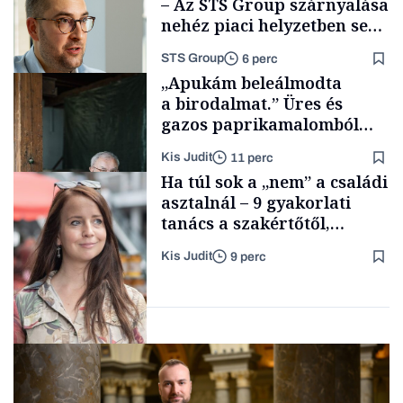
– Az STS Group szárnyalása
nehéz piaci helyzetben sem
lassult
STS Group
6 perc
Smart habits
„Apukám beleálmodta
a birodalmat.” Üres és
gazos paprikamalomból
lett az igazi családi
Kis Judit
11 perc
fűszersztori
Támogatói tartalom
Ha túl sok a „nem” a családi
asztalnál – 9 gyakorlati
tanács a szakértőtől,
hogyan legyünk jól etető
Kis Judit
9 perc
szülők
Családi
vállalkozások
Gasztró