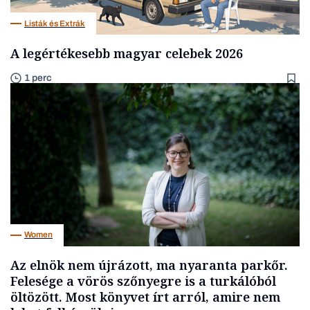
Listák és Extrák
A legértékesebb magyar celebek 2026
1 perc
Women
Az elnök nem újrázott, ma nyaranta parkőr.
Felesége a vörös szőnyegre is a turkálóból
öltözött. Most könyvet írt arról, amire nem