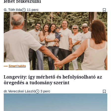
lehet felkészülni
G. Tóth Ilda
11 perc
Smart habits
Longevity: így mérhető és befolyásolható az
öregedés a tudomány szerint
dr. Vereczkei László
3 perc