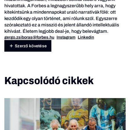
hivatottak. A Forbes a legnagyszerűbb hely arra, hogy
kitekintsünk a mindennapokat uraló narratívák fölé: ott
kezdődik egy olyan történet, ami rólunk szól. Egyszerre
szórakoztató ez a misszió és jelent állandó intellektuális
kihívást. Életem legjobb deal-je, hogy belevágtam.
gergo.zsiboras@forbes.hu
Instagram
Linkedin
Szerző követése
Kapcsolódó cikkek