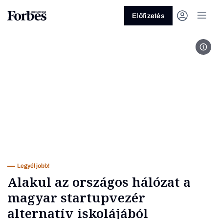
Előfizetés
Halá
Vagy fedezze fel a következő
témákat
Üzlet
Pénz
Zöld
Legyél jobb!
Legyél jobb!
Alakul az országos hálózat a
magyar startupvezér
alternatív iskolájából