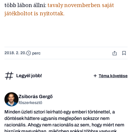
több lábon állni:
tavaly novemberben saját
játékboltot is nyitottak.
2018. 2. 20.
perc
Legyél jobb!
Téma követése
Zsiborás Gergő
főszerkesztő
Minden üzleti sztori leírható egy emberi történettel, a
döntések háttere ugyanis meglepően sokszor nem
racionális. Ahogy nem racionális az sem, hogy miért nem
hiszünk magunkban, miközben sokkal többre vagyunk