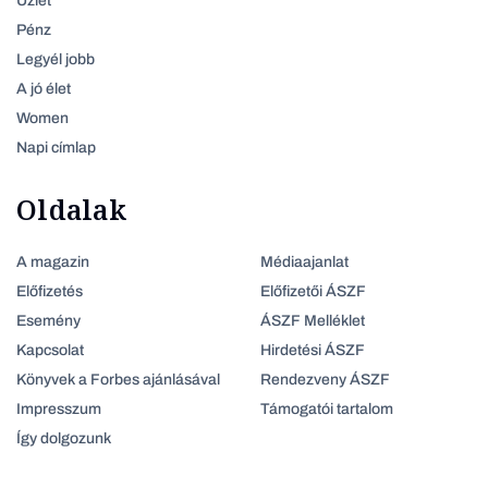
Üzlet
Pénz
Legyél jobb
A jó élet
Women
Napi címlap
Oldalak
A magazin
Médiaajanlat
Előfizetés
Előfizetői ÁSZF
Esemény
ÁSZF Melléklet
Kapcsolat
Hirdetési ÁSZF
Könyvek a Forbes ajánlásával
Rendezveny ÁSZF
Impresszum
Támogatói tartalom
Így dolgozunk