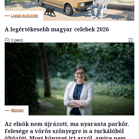
Listák és Extrák
A legértékesebb magyar celebek 2026
1 perc
Women
Az elnök nem újrázott, ma nyaranta parkőr.
Felesége a vörös szőnyegre is a turkálóból
öltözött. Most könyvet írt arról, amire nem