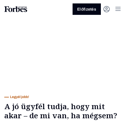
Előfizetés
Vagy fedezze fel a következő
témákat
Üzlet
Pénz
Zöld
Legyél jobb!
Legyél jobb!
A jó ügyfél tudja, hogy mit
akar – de mi van, ha mégsem?