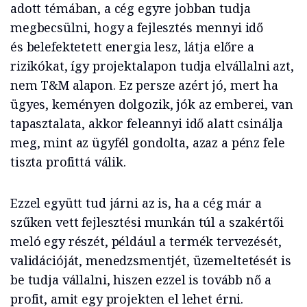
adott témában, a cég egyre jobban tudja
megbecsülni, hogy a fejlesztés mennyi idő
és belefektetett energia lesz, látja előre a
rizikókat, így projektalapon tudja elvállalni azt,
nem T&M alapon. Ez persze azért jó, mert ha
ügyes, keményen dolgozik, jók az emberei, van
tapasztalata, akkor feleannyi idő alatt csinálja
meg, mint az ügyfél gondolta, azaz a pénz fele
tiszta profittá válik.
Ezzel együtt tud járni az is, ha a cég már a
szűken vett fejlesztési munkán túl a szakértői
meló egy részét, például a termék tervezését,
validációját, menedzsmentjét, üzemeltetését is
be tudja vállalni, hiszen ezzel is tovább nő a
profit, amit egy projekten el lehet érni.