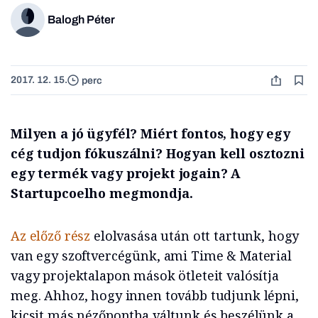
Balogh Péter
2017. 12. 15.
perc
Milyen a jó ügyfél? Miért fontos, hogy egy
cég tudjon fókuszálni? Hogyan kell osztozni
egy termék vagy projekt jogain? A
Startupcoelho megmondja.
Az előző rész
elolvasása után ott tartunk, hogy
van egy szoftvercégünk, ami Time & Material
vagy projektalapon mások ötleteit valósítja
meg. Ahhoz, hogy innen tovább tudjunk lépni,
kicsit más nézőpontba váltunk és beszélünk a