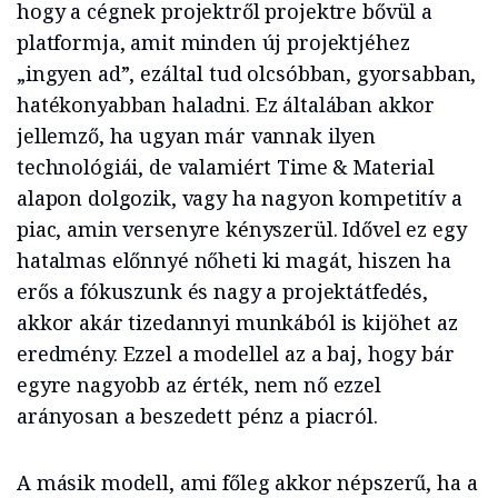
hogy a cégnek projektről projektre bővül a
platformja, amit minden új projektjéhez
„ingyen ad”, ezáltal tud olcsóbban, gyorsabban,
hatékonyabban haladni. Ez általában akkor
jellemző, ha ugyan már vannak ilyen
technológiái, de valamiért Time & Material
alapon dolgozik, vagy ha nagyon kompetitív a
piac, amin versenyre kényszerül. Idővel ez egy
hatalmas előnnyé nőheti ki magát, hiszen ha
erős a fókuszunk és nagy a projektátfedés,
akkor akár tizedannyi munkából is kijöhet az
eredmény. Ezzel a modellel az a baj, hogy bár
egyre nagyobb az érték, nem nő ezzel
arányosan a beszedett pénz a piacról.
A másik modell, ami főleg akkor népszerű, ha a