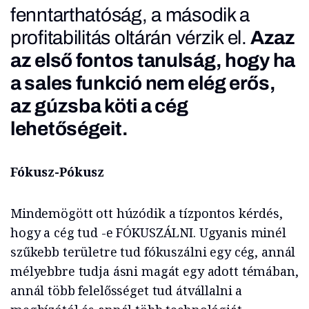
fenntarthatóság, a második a
profitabilitás oltárán vérzik el.
Azaz
az első fontos tanulság, hogy ha
a sales funkció nem elég erős,
az gúzsba köti a cég
lehetőségeit.
Fókusz-Pókusz
Mindemögött ott húzódik a tízpontos kérdés,
hogy a cég tud -e FÓKUSZÁLNI. Ugyanis minél
szűkebb területre tud fókuszálni egy cég, annál
mélyebbre tudja ásni magát egy adott témában,
annál több felelősséget tud átvállalni a