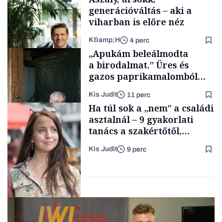
generációváltás – aki a
viharban is előre néz
K&amp;H
4 perc
Smart habits
„Apukám beleálmodta
a birodalmat.” Üres és
gazos paprikamalomból
lett az igazi családi
Kis Judit
11 perc
fűszersztori
TÁMOGATÓI
Ha túl sok a „nem” a családi
TARTALOM
asztalnál – 9 gyakorlati
tanács a szakértőtől,
hogyan legyünk jól etető
Kis Judit
9 perc
szülők
Családi
vállalkozások
Gasztró