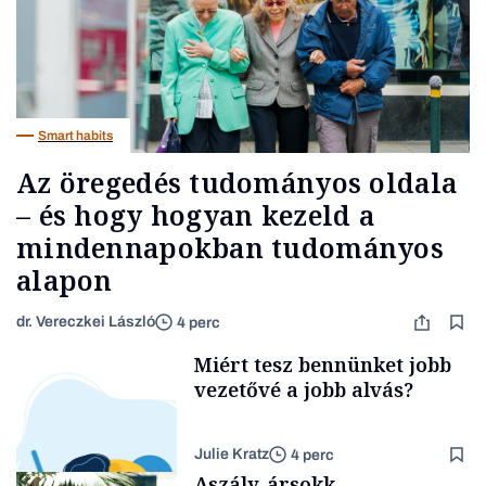
Smart habits
Az öregedés tudományos oldala
– és hogy hogyan kezeld a
mindennapokban tudományos
alapon
dr. Vereczkei László
4 perc
Miért tesz bennünket jobb
vezetővé a jobb alvás?
Julie Kratz
4 perc
Aszály, ársokk,