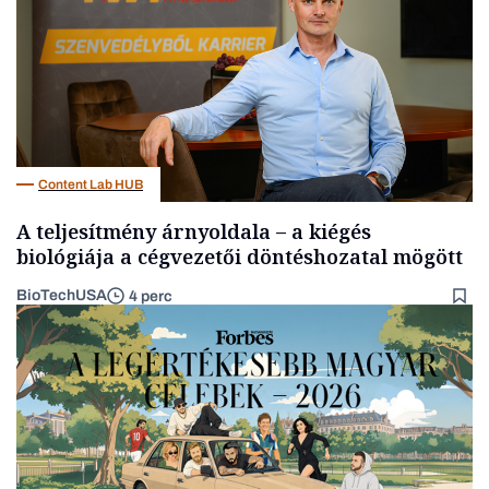
Content Lab HUB
A teljesítmény árnyoldala – a kiégés
biológiája a cégvezetői döntéshozatal mögött
BioTechUSA
4 perc