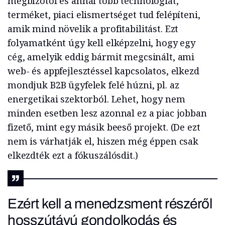
megbízótól és annál több technológiát,
terméket, piaci elismertséget tud felépíteni,
amik mind növelik a profitabilitást. Ezt
folyamatként úgy kell elképzelni, hogy egy
cég, amelyik eddig bármit megcsinált, ami
web- és appfejlesztéssel kapcsolatos, elkezd
mondjuk B2B ügyfelek felé húzni, pl. az
energetikai szektorból. Lehet, hogy nem
minden esetben lesz azonnal ez a piac jobban
fizető, mint egy másik beeső projekt. (De ezt
nem is várhatják el, hiszen még éppen csak
elkezdték ezt a fókuszálósdit.)
Ezért kell a menedzsment részéről
hosszútávú gondolkodás és