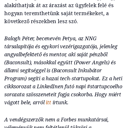
alakíthatjuk át az árazást az ügyfelek felé és
hogyan teremthetünk saját termékeket, a
következő részekben lesz szó.
Balogh Péter, becenevén Petya, az NNG
társalapítója és egykori vezérigazgatója, jelenleg
angyalbefektető és mentor, aki saját pénzből
(Baconsult), másokkal együtt (Power Angels) és
állami segítséggel is (Baconsult Inkubátor
Program) segíti a hazai tech-startupokat. Ez a heti
cikksorozat a LinkedInen futó napi #startupcoelho
sorozata szösszeneteit fogja csokorba. Hogy miért
vágott bele, arról
itt
írtunk.
A vendégszerzők nem a Forbes munkatársai,
véleményük nem feltétlenül tükrözi a