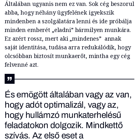
Általában ugyanis nem ez van. Sok cég beszorul
abba, hogy néhány ügyfelének igyekszik
mindenben a szolgálatára lenni és ide próbálja
minden emberét „eladni” bármilyen munkára.
Ez azért rossz, mert aki „mindenes” annak
saját identitása, tudása arra redukálódik, hogy
olcsóbban biztosít munkaerőt, mintha egy cég
felvenné azt.
És emögött általában vagy az van,
hogy adót optimalizál, vagy az,
hogy hullámzó munkaterhelésű
feladatokon dolgozik. Mindkettő
szívás. Az első eset a