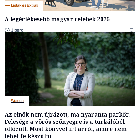
Listák és Extrák
A legértékesebb magyar celebek 2026
1 perc
Women
Az elnök nem újrázott, ma nyaranta parkőr.
Felesége a vörös szőnyegre is a turkálóból
öltözött. Most könyvet írt arról, amire nem
lehet felkészülni