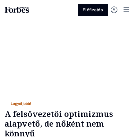
Előfizetés
Vagy fedezze fel a következő
témákat
Üzlet
Pénz
Zöld
Legyél jobb!
Legyél jobb!
A felsővezetői optimizmus
alapvető, de nőként nem
könnyű