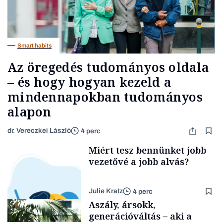
Smart habits
Az öregedés tudományos oldala
– és hogy hogyan kezeld a
mindennapokban tudományos
alapon
dr. Vereczkei László
4 perc
Miért tesz bennünket jobb
vezetővé a jobb alvás?
Julie Kratz
4 perc
Aszály, ársokk,
generációváltás – aki a