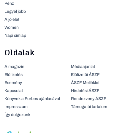
Pénz
Legyél jobb
A jó élet
Women
Napi címlap
Oldalak
A magazin
Médiaajanlat
Előfizetés
Előfizetői ÁSZF
Esemény
ÁSZF Melléklet
Kapcsolat
Hirdetési ÁSZF
Könyvek a Forbes ajánlásával
Rendezveny ÁSZF
Impresszum
Támogatói tartalom
Így dolgozunk