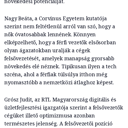
növekedési potenciálját.
Nagy Beáta, a Corvinus Egyetem kutatója
szerint nem feltétlenül arról van szó, hogy a
nők óvatosabbak lennének. Könnyen
elképzelhető, hogy a férfi vezetők elsősorban
olyan ágazatokban uralják a cégek
felsővezetését, amelyek manapság gyorsabb
növekedés elé néznek. Tipikusan ilyen a tech
szcéna, ahol a férfiak túlsúlya itthon még
nyomasztóbb a nemzetközi átlaghoz képest.
Grósz Judit, az RTL Magyarország digitális és
üzletfejlesztési igazgatója szerint a felsővezetők
cégüket illető optimizmusa azonban
természetes jelenség. A felsővezetői pozíció