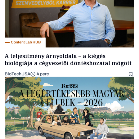
Content Lab HUB
A teljesítmény árnyoldala – a kiégés
biológiája a cégvezetői döntéshozatal mögött
BioTechUSA
4 perc