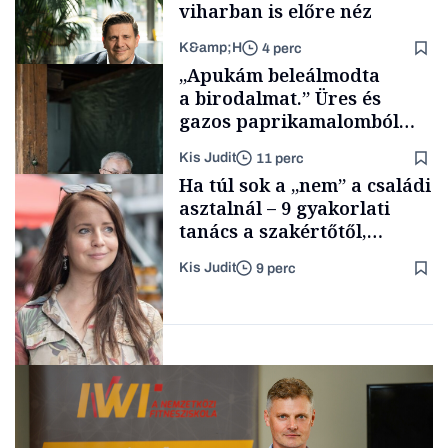
viharban is előre néz
K&amp;H
4 perc
Smart habits
„Apukám beleálmodta
a birodalmat.” Üres és
gazos paprikamalomból
lett az igazi családi
Kis Judit
11 perc
fűszersztori
TÁMOGATÓI
Ha túl sok a „nem” a családi
TARTALOM
asztalnál – 9 gyakorlati
tanács a szakértőtől,
hogyan legyünk jól etető
Kis Judit
9 perc
szülők
Családi
vállalkozások
Gasztró