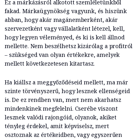
Ez a márkázásról alkotott szemléletünkből
fakad. Márkaügynökség vagyunk, és hiszünk
abban, hogy akár magánemberként, akár
szervezetként vagy vállalatként létezel, kell,
hogy legyen véleményed, és ki is kell állnod
mellette. Nem beszélhetsz kizárólag a profitról
– szükséged van olyan értékekre, amelyek
mellett következetesen kitartasz.
Ha kiállsz a meggyőződéseid mellett, ma már
szinte törvényszerű, hogy lesznek ellenségeid
is. De ez rendben van, mert nem akarhatsz
mindenkinek megfelelni. Cserébe viszont
lesznek valódi rajongóid, olyanok, akiket
tényleg érdekel, amit képviselsz, mert
osztoznak az értékeidben, vagy egyszerűen