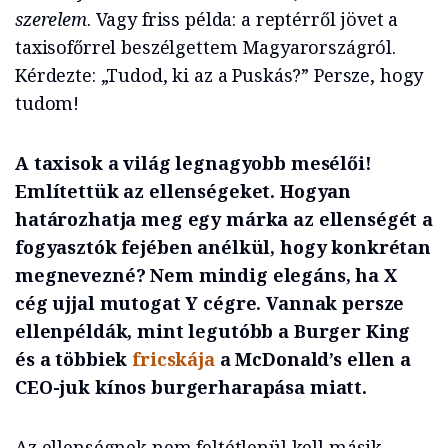
szerelem
. Vagy friss példa: a reptérről jövet a
taxisofőrrel beszélgettem Magyarországról.
Kérdezte: „Tudod, ki az a Puskás?” Persze, hogy
tudom!
A taxisok a világ legnagyobb mesélői!
Említettük az ellenségeket. Hogyan
határozhatja meg egy márka az ellenségét a
fogyasztók fejében anélkül, hogy konkrétan
megnevezné? Nem mindig elegáns, ha X
cég ujjal mutogat Y cégre. Vannak persze
ellenpéldák, mint legutóbb a Burger King
és a többiek
fricskája
a McDonald’s ellen a
CEO-juk kínos burgerharapása miatt.
Az ellenségnek nem feltétlenül kell másik