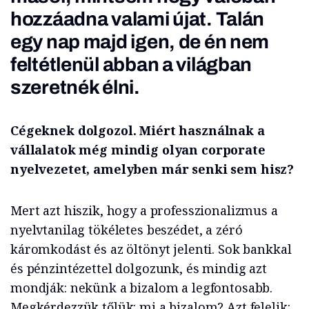
hozzáadna valami újat. Talán
egy nap majd igen, de én nem
feltétlenül abban a világban
szeretnék élni.
Cégeknek dolgozol. Miért használnak a
vállalatok még mindig olyan corporate
nyelvezetet, amelyben már senki sem hisz?
Mert azt hiszik, hogy a professzionalizmus a
nyelvtanilag tökéletes beszédet, a zéró
káromkodást és az öltönyt jelenti. Sok bankkal
és pénzintézettel dolgozunk, és mindig azt
mondják: nekünk a bizalom a legfontosabb.
Megkérdezzük tőlük: mi a bizalom? Azt felelik: