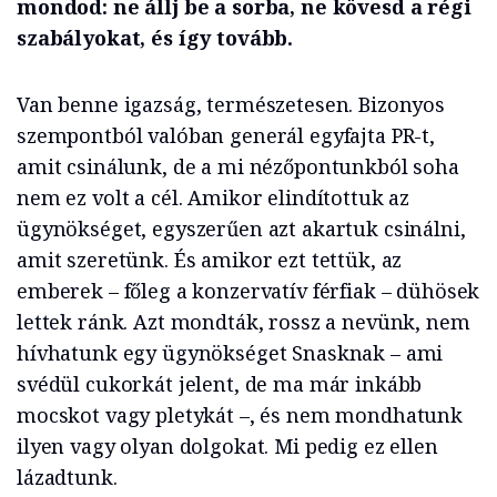
mondod: ne állj be a sorba, ne kövesd a régi
szabályokat, és így tovább.
Van benne igazság, természetesen. Bizonyos
szempontból valóban generál egyfajta PR-t,
amit csinálunk, de a mi nézőpontunkból soha
nem ez volt a cél. Amikor elindítottuk az
ügynökséget, egyszerűen azt akartuk csinálni,
amit szeretünk. És amikor ezt tettük, az
emberek – főleg a konzervatív férfiak – dühösek
lettek ránk. Azt mondták, rossz a nevünk, nem
hívhatunk egy ügynökséget Snasknak – ami
svédül cukorkát jelent, de ma már inkább
mocskot vagy pletykát –, és nem mondhatunk
ilyen vagy olyan dolgokat. Mi pedig ez ellen
lázadtunk.