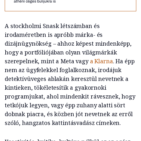
athéni céges bulijukra is
A stockholmi Snask létszámban és
irodaméretben is apróbb márka- és
dizájnügynökség – ahhoz képest mindenképp,
hogy a portfóliójában olyan világmárkák
szerepelnek, mint a Meta vagy
a Klarna
. Ha épp
nem az ügyfelekkel foglalkoznak, irodájuk
detektívüveges ablakán keresztül nevetnek a
kintieken, tökéletesítik a gyakornoki
programjukat, ahol mindenkit rávesznek, hogy
tetkójuk legyen, vagy épp zuhany alatti sört
dobnak piacra, és közben jót nevetnek az erről
szóló, hangzatos kattintásvadász címeken.