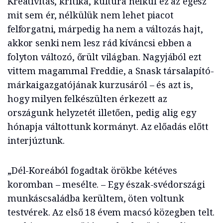
Kreativitás, kritika, kultúra nélkül ez az egész
mit sem ér, nélkülük nem lehet piacot
felforgatni, márpedig ha nem a változás hajt,
akkor senki nem lesz rád kíváncsi ebben a
folyton változó, őrült világban. Nagyjából ezt
vittem magammal Freddie, a Snask társalapító-
márkaigazgatójának kurzusáról – és azt is,
hogy milyen felkészülten érkezett az
országunk helyzetét illetően, pedig alig egy
hónapja váltottunk kormányt. Az előadás előtt
interjúztunk.
„Dél-Koreából fogadtak örökbe kétéves
koromban – mesélte. – Egy észak-svédországi
munkáscsaládba kerültem, öten voltunk
testvérek. Az első 18 évem macsó közegben telt.