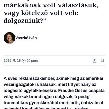
márkáknak volt választásuk,
vagy kötelező volt vele
dolgozniuk?”
Vaszkó Iván
2026. 5. 19.
20 perc
A svéd reklámszakember, akinek még az amerikai
vezérigazgatók is hálásak, mert fittyet hány az
idegesítő ügyfélkérésekre. Freddie Öst és csapata
világmárkák brandingjén dolgozik, ő pedig
traumatikus gyerekkorából merít erőt, önbizalmat,
valamint kreativitást és humort is – ezekre