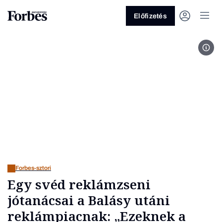
Előfizetés
Fotó
Vagy fedezze fel a következő
témákat
Üzlet
Pénz
Zöld
Legyél jobb!
Forbes-sztori
Egy svéd reklámzseni
jótanácsai a Balásy utáni
reklámpiacnak: „Ezeknek a