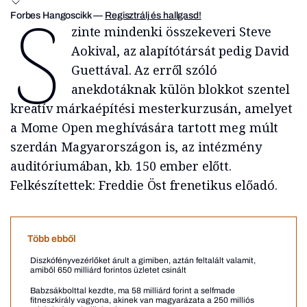
S
Forbes Hangoscikk
—
Regisztrálj és hallgasd!
zinte mindenki összekeveri Steve
Aokival, az alapítótársát pedig David
Guettával. Az erről szóló
anekdotáknak külön blokkot szentel
kreatív márkaépítési mesterkurzusán, amelyet
a Mome Open meghívására tartott meg múlt
szerdán Magyarországon is, az intézmény
auditóriumában, kb. 150 ember előtt.
Felkészítettek: Freddie Öst frenetikus előadó.
Több ebből
Diszkófényvezérlőket árult a gimiben, aztán feltalált valamit,
amiből 650 milliárd forintos üzletet csinált
Babzsákbolttal kezdte, ma 58 milliárd forint a selfmade
fitneszkirály vagyona, akinek van magyarázata a 250 milliós