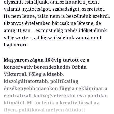
olyasmit csináljunk, ami számunkra jelent
valamit: nyitottságot, szabadságot, szeretetet.
Ha nem lenne, talán nem is beszélnénk ezekről.
Bizonyos értelemben bárcsak ne létezne, de
amíg itt van – és most elég nehéz időket élünk
világszerte –, addig szükségünk van rá mint
hajtóerőre.
Magyarországon 16 évig tartott ez a
konzervatív berendezkedés Orbán
Viktorral. Főleg a kisebb,
kiszolgáltatottabb, politikailag
érzékenyebb piacokon függ a reklámipar a
centralizált költségvetésektől és a politikai
klímától. Mi történik a kreativitással az
ilyen, politikával mélyen átitatott