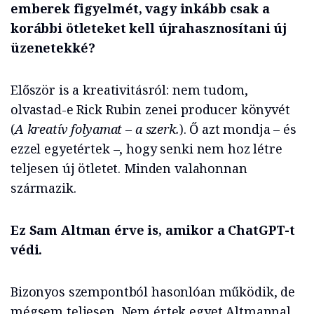
emberek figyelmét, vagy inkább csak a
korábbi ötleteket kell újrahasznosítani új
üzenetekké?
Először is a kreativitásról: nem tudom,
olvastad-e Rick Rubin zenei producer könyvét
(
A kreatív folyamat – a szerk.
). Ő azt mondja – és
ezzel egyetértek –, hogy senki nem hoz létre
teljesen új ötletet. Minden valahonnan
származik.
Ez Sam Altman érve is, amikor a ChatGPT-t
védi.
Bizonyos szempontból hasonlóan működik, de
mégsem teljesen. Nem értek egyet Altmannal