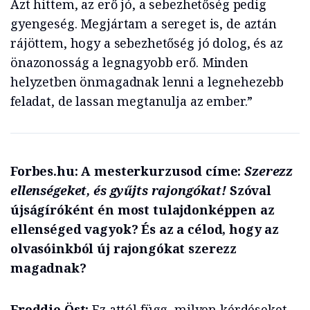
Azt hittem, az erő jó, a sebezhetőség pedig
gyengeség. Megjártam a sereget is, de aztán
rájöttem, hogy a sebezhetőség jó dolog, és az
önazonosság a legnagyobb erő. Minden
helyzetben önmagadnak lenni a legnehezebb
feladat, de lassan megtanulja az ember.”
Forbes.hu: A mesterkurzusod címe:
Szerezz
ellenségeket, és gyűjts rajongókat!
Szóval
újságíróként én most tulajdonképpen az
ellenséged vagyok? És az a célod, hogy az
olvasóinkból új rajongókat szerezz
magadnak?
Freddie Öst:
Ez attól függ, milyen kérdéseket