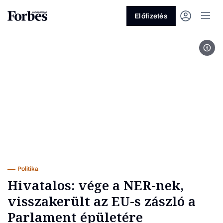
Előfizetés
Fotó
Vagy fedezze fel a következő
témákat
Üzlet
Pénz
Zöld
Legyél jobb!
Politika
Hivatalos: vége a NER-nek,
visszakerült az EU-s zászló a
Parlament épületére