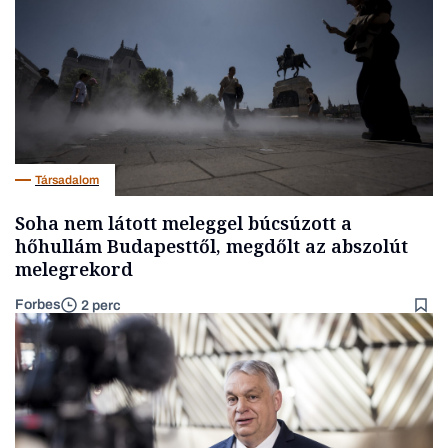
Társadalom
Soha nem látott meleggel búcsúzott a
hőhullám Budapesttől, megdőlt az abszolút
melegrekord
Forbes
2 perc