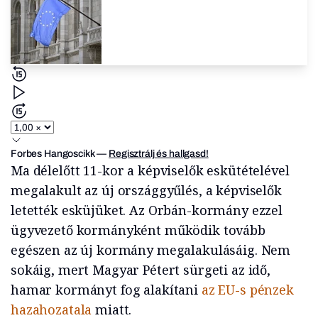
Forbes Hangoscikk
—
Regisztrálj és hallgasd!
Ma délelőtt 11-kor a képviselők eskütételével
megalakult az új országgyűlés, a képviselők
letették esküjüket. Az Orbán-kormány ezzel
ügyvezető kormányként működik tovább
egészen az új kormány megalakulásáig. Nem
sokáig, mert Magyar Pétert sürgeti az idő,
hamar kormányt fog alakítani
az EU-s pénzek
hazahozatala
miatt.