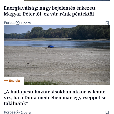
Energiaválság: nagy bejelentés érkezett
Magyar Pétertől, ez vár ránk péntektől
Forbes
1 perc
Energia
„A budapesti háztartásokban akkor is lenne
víz, ha a Duna medrében már egy cseppet se
találnánk”
Forbes
2 perc