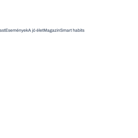
ast
Események
A jó élet
Magazin
Smart habits
Vagy fedezze fel a következő témákat
Üzlet
Pénz
Zöld
Legyél jobb!