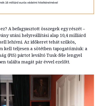
ék 16 milliárd eurós védelmi hitelkérelmével
ez? A befagyasztott összegek egy részét –
ány utáni helyreállítási alap 10,4 milliárd
ell lehívni. Az időkeret tehát szűkös,
kell teljesen a sötétben tapogatózniuk: a
ág (PiS) pártot leváltó Tusk-féle lengyel
n találta magát pár évvel ezelőtt.