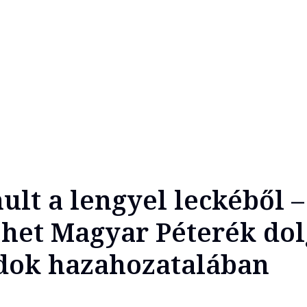
ult a lengyel leckéből –
het Magyar Péterék dol
dok hazahozatalában