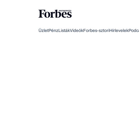
Üzlet
Pénz
Listák
Videók
Forbes-sztori
Hírlevelek
Podc