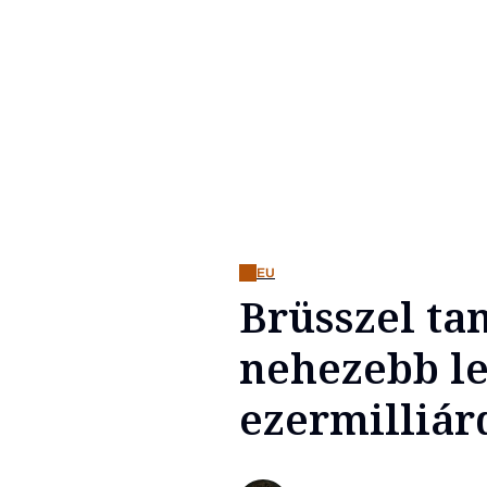
EU
Brüsszel tan
nehezebb le
ezermilliár