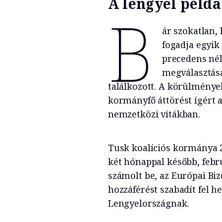
A lengyel példa
B
ár szokatlan, 
fogadja egyik
precedens nélk
megválasztás
találkozott. A körülménye
kormányfő áttörést ígért 
nemzetközi vitákban.
Tusk koalíciós kormánya 
két hónappal később, febr
számolt be, az Európai Bi
hozzáférést szabadít fel h
Lengyelországnak.