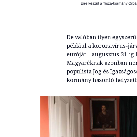
Erre készül a Tisza-kormány Orbán
De valóban ilyen egyszerű 
például a koronavírus-járv
euróját – augusztus 31-ig k
Magyaréknak azonban nem 
populista Jog és Igazságoss
kormány hasonló helyzetbe