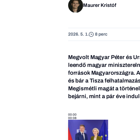
Maurer Kristóf
2026. 5. 1.
8 perc
Megvolt Magyar Péter és Urs
leendő magyar minisztereln
források Magyarországra. A
és bár a Tisza felhatalmazá
Megismétli magát a történe
bejárni, mint a pár éve indu
00:00
00:08