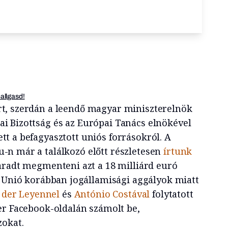
hallgasd!
rt, szerdán a leendő magyar miniszterelnök
ai Bizottság és az Európai Tanács elnökével
ett a befagyasztott uniós forrásokról. A
u-n már a találkozó előtt részletesen
írtunk
aradt megmenteni azt a 18 milliárd euró
i Unió korábban jogállamisági aggályok miatt
 der Leyennel
és
António Costával
folytatott
er Facebook-oldalán számolt be,
zokat.