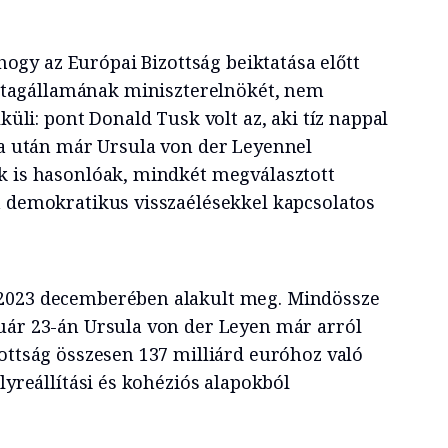
hogy az Európai Bizottság beiktatása előtt
 tagállamának miniszterelnökét, nem
üli: pont Donald Tusk volt az, aki tíz nappal
a után már Ursula von der Leyennel
k is hasonlóak, mindkét megválasztott
a demokratikus visszaélésekkel kapcsolatos
2023 decemberében alakult meg. Mindössze
uár 23-án Ursula von der Leyen már arról
zottság összesen 137 milliárd euróhoz való
elyreállítási és kohéziós alapokból