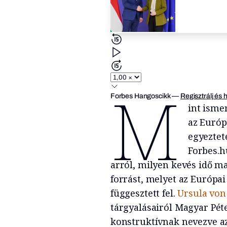
M
Forbes Hangoscikk
—
Regisztrálj és 
int isme
az Európ
egyeztet
Forbes.h
arról, milyen kevés idő m
forrást, melyet az Európa
függesztett fel.
Ursula von
tárgyalásairól Magyar Pét
konstruktívnak nevezve a