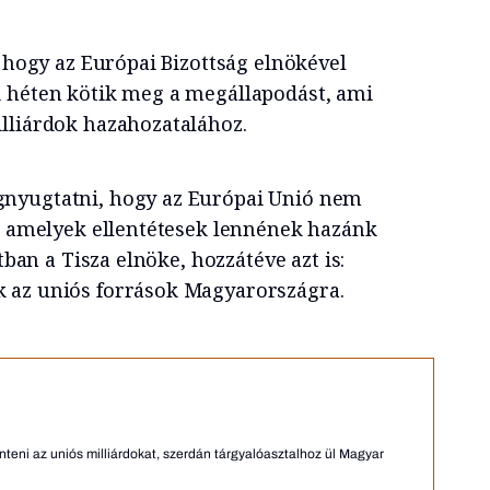
, hogy az Európai Bizottság elnökével
i héten kötik meg a megállapodást, ami
lliárdok hazahozatalához.
nyugtatni, hogy az Európai Unió nem
t, amelyek ellentétesek lennének hazánk
ztban a Tisza elnöke, hozzátéve azt is:
 az uniós források Magyarországra.
ni az uniós milliárdokat, szerdán tárgyalóasztalhoz ül Magyar