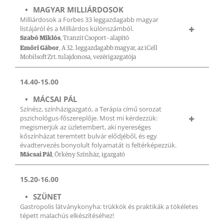
MAGYAR MILLIÁRDOSOK
Milliárdosok a Forbes 33 leggazdagabb magyar
listájáról és a Milliárdos különszámból.
Szabó Miklós
, Tranzit Csoport - alapító
Emőri Gábor
, A 32. leggazdagabb magyar, az iCell
Mobilsoft Zrt. tulajdonosa, vezérigazgatója
14.40-15.00
MÁCSAI PÁL
Színész, színházigazgató, a Terápia című sorozat
pszichológus-főszereplője. Most mi kérdezzük:
megismerjük az üzletembert, aki nyereséges
kőszínházat teremtett bulvár elődjéből, és egy
évadtervezés bonyolult folyamatát is feltérképezzük.
Mácsai Pál
, Örkény Színház, igazgató
15.20-16.00
SZÜNET
Gastropolis látványkonyha: trükkök és praktikák a tökéletes
tépett malachús elkészítéséhez!