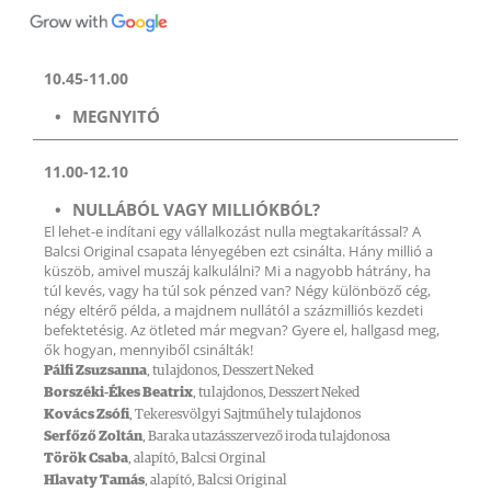
10.45-11.00
MEGNYITÓ
11.00-12.10
NULLÁBÓL VAGY MILLIÓKBÓL?
El lehet-e indítani egy vállalkozást nulla megtakarítással? A
Balcsi Original csapata lényegében ezt csinálta. Hány millió a
küszöb, amivel muszáj kalkulálni? Mi a nagyobb hátrány, ha
túl kevés, vagy ha túl sok pénzed van? Négy különböző cég,
négy eltérő példa, a majdnem nullától a százmilliós kezdeti
befektetésig. Az ötleted már megvan? Gyere el, hallgasd meg,
ők hogyan, mennyiből csinálták!
Pálfi Zsuzsanna
, tulajdonos, Desszert Neked
Borszéki-Ékes Beatrix
, tulajdonos, Desszert Neked
Kovács Zsófi
, Tekeresvölgyi Sajtműhely tulajdonos
Serfőző Zoltán
, Baraka utazásszervező iroda tulajdonosa
Török Csaba
, alapító, Balcsi Orginal
Hlavaty Tamás
, alapító, Balcsi Original