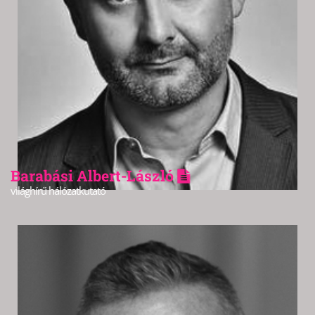
Barabási Albert-László
világhírű hálózatkutató