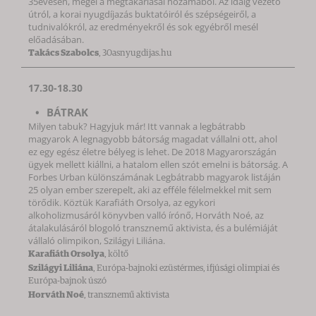
35évesen, megél a megtakaríásai hozamából. Az idáig vezető
útról, a korai nyugdíjazás buktatóiról és szépségeiről, a
tudnivalókról, az eredményekről és sok egyébről mesél
előadásában.
Takács Szabolcs
, 30asnyugdijas.hu
17.30-18.30
BÁTRAK
Milyen tabuk? Hagyjuk már! Itt vannak a legbátrabb
magyarok A legnagyobb bátorság magadat vállalni ott, ahol
ez egy egész életre bélyeg is lehet. De 2018 Magyarországán
ügyek mellett kiállni, a hatalom ellen szót emelni is bátorság. A
Forbes Urban különszámának Legbátrabb magyarok listáján
25 olyan ember szerepelt, aki az efféle félelmekkel mit sem
törődik. Köztük Karafiáth Orsolya, az egykori
alkoholizmusáról könyvben valló írónő, Horváth Noé, az
átalakulásáról blogoló transznemű aktivista, és a bulémiáját
vállaló olimpikon, Szilágyi Liliána.
Karafiáth Orsolya
, költő
Szilágyi Liliána
, Európa-bajnoki ezüstérmes, ifjúsági olimpiai és
Európa-bajnok úszó
Horváth Noé
, transznemű aktivista