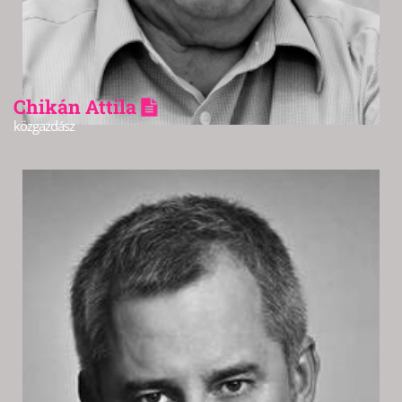
Chikán Attila
közgazdász