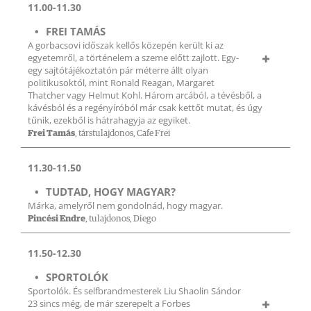
11.00-11.30
FREI TAMÁS
A gorbacsovi időszak kellős közepén került ki az
egyetemről, a történelem a szeme előtt zajlott. Egy-
egy sajtótájékoztatón pár méterre állt olyan
politikusoktól, mint Ronald Reagan, Margaret
Thatcher vagy Helmut Kohl. Három arcából, a tévésből, a
kávésból és a regényíróból már csak kettőt mutat, és úgy
tűnik, ezekből is hátrahagyja az egyiket.
Frei Tamás
, társtulajdonos, Cafe Frei
11.30-11.50
TUDTAD, HOGY MAGYAR?
Márka, amelyről nem gondolnád, hogy magyar.
Pincési Endre
, tulajdonos, Diego
11.50-12.30
SPORTOLÓK
Sportolók. És selfbrandmesterek Liu Shaolin Sándor
23 sincs még, de már szerepelt a Forbes