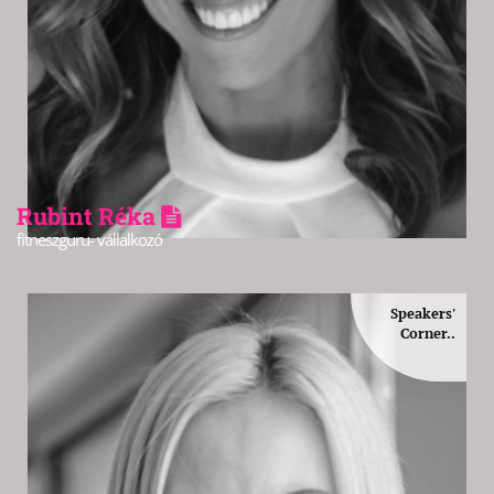
Rubint Réka
fitneszguru- vállalkozó
Speakers'
Corner..