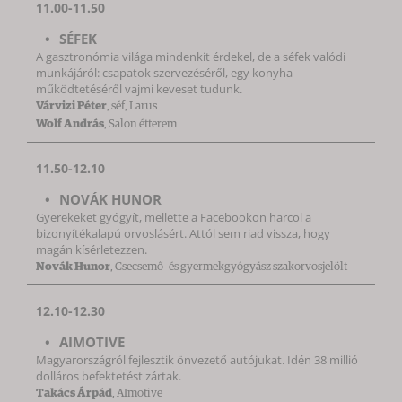
11.00-11.50
SÉFEK
A gasztronómia világa mindenkit érdekel, de a séfek valódi
munkájáról: csapatok szervezéséről, egy konyha
működtetéséről vajmi keveset tudunk.
Várvizi Péter
, séf, Larus
Wolf András
, Salon étterem
11.50-12.10
NOVÁK HUNOR
Gyerekeket gyógyít, mellette a Facebookon harcol a
bizonyítékalapú orvoslásért. Attól sem riad vissza, hogy
magán kísérletezzen.
Novák Hunor
, Csecsemő- és gyermekgyógyász szakorvosjelölt
12.10-12.30
AIMOTIVE
Magyarországról fejlesztik önvezető autójukat. Idén 38 millió
dolláros befektetést zártak.
Takács Árpád
, AImotive