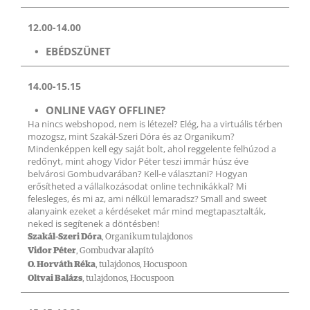
12.00-14.00
EBÉDSZÜNET
14.00-15.15
ONLINE VAGY OFFLINE?
Ha nincs webshopod, nem is létezel? Elég, ha a virtuális térben
mozogsz, mint Szakál-Szeri Dóra és az Organikum?
Mindenképpen kell egy saját bolt, ahol reggelente felhúzod a
redőnyt, mint ahogy Vidor Péter teszi immár húsz éve
belvárosi Gombudvarában? Kell-e választani? Hogyan
erősítheted a vállalkozásodat online technikákkal? Mi
felesleges, és mi az, ami nélkül lemaradsz? Small and sweet
alanyaink ezeket a kérdéseket már mind megtapasztalták,
neked is segítenek a döntésben!
Szakál-Szeri Dóra
, Organikum tulajdonos
Vidor Péter
, Gombudvar alapító
O. Horváth Réka
, tulajdonos, Hocuspoon
Oltvai Balázs
, tulajdonos, Hocuspoon