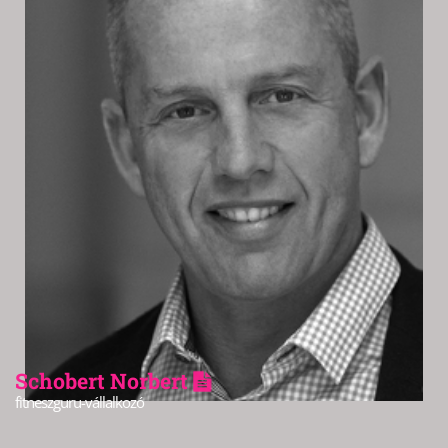
Schobert Norbert
fitneszguru-vállalkozó