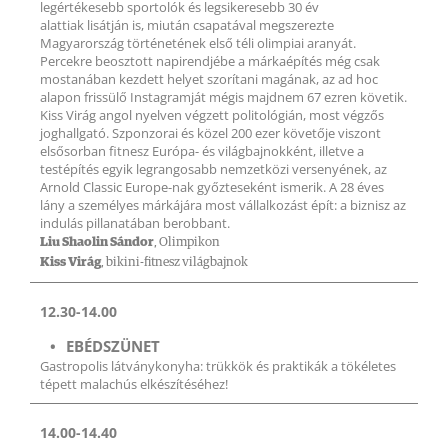
legértékesebb sportolók és legsikeresebb 30 év
alattiak lisátján is, miután csapatával megszerezte
Magyarország történetének első téli olimpiai aranyát.
Percekre beosztott napirendjébe a márkaépítés még csak
mostanában kezdett helyet szorítani magának, az ad hoc
alapon frissülő Instagramját mégis majdnem 67 ezren követik.
Kiss Virág angol nyelven végzett politológián, most végzős
joghallgató. Szponzorai és közel 200 ezer követője viszont
elsősorban fitnesz Európa- és világbajnokként, illetve a
testépítés egyik legrangosabb nemzetközi versenyének, az
Arnold Classic Europe-nak győzteseként ismerik. A 28 éves
lány a személyes márkájára most vállalkozást épít: a biznisz az
indulás pillanatában berobbant.
Liu Shaolin Sándor
, Olimpikon
Kiss Virág
, bikini-fitnesz világbajnok
12.30-14.00
EBÉDSZÜNET
Gastropolis látványkonyha: trükkök és praktikák a tökéletes
tépett malachús elkészítéséhez!
14.00-14.40