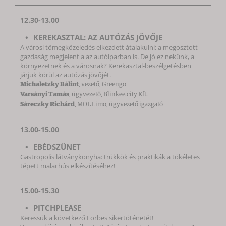
12.30-13.00
KEREKASZTAL: AZ AUTÓZÁS JÖVŐJE
A városi tömegközeledés elkezdett átalakulni: a megosztott
gazdaság megjelent a az autóiparban is. De jó ez nekünk, a
környezetnek és a városnak? Kerekasztal-beszélgetésben
járjuk körül az autózás jövőjét.
Michaletzky Bálint
, vezető, Greengo
Varsányi Tamás
, ügyvezető, Blinkee.city Kft.
Sáreczky Richárd
, MOL Limo, ügyvezető igazgató
13.00-15.00
EBÉDSZÜNET
Gastropolis látványkonyha: trükkök és praktikák a tökéletes
tépett malachús elkészítéséhez!
15.00-15.30
PITCHPLEASE
Keressük a következő Forbes sikertöténetét!