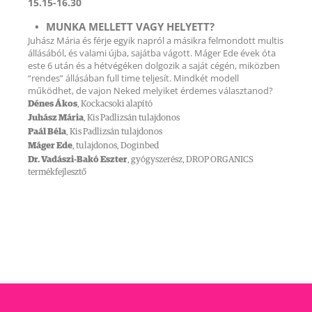
15.15-16.30
MUNKA MELLETT VAGY HELYETT?
Juhász Mária és férje egyik napról a másikra felmondott multis
állásából, és valami újba, sajátba vágott. Máger Ede évek óta
este 6 után és a hétvégéken dolgozik a saját cégén, miközben
“rendes” állásában full time teljesít. Mindkét modell
működhet, de vajon Neked melyiket érdemes választanod?
Dénes Ákos
, Kockacsoki alapító
Juhász Mária
, Kis Padlizsán tulajdonos
Paál Béla
, Kis Padlizsán tulajdonos
Máger Ede
, tulajdonos, Doginbed
Dr. Vadászi-Bakó Eszter
, gyógyszerész, DROP ORGANICS
termékfejlesztő