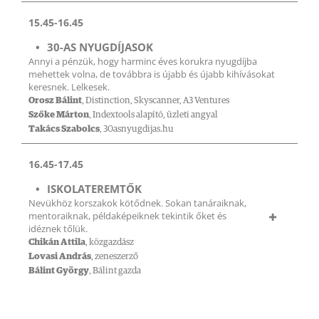
15.45-16.45
30-AS NYUGDÍJASOK
Annyi a pénzük, hogy harminc éves korukra nyugdíjba
mehettek volna, de továbbra is újabb és újabb kihívásokat
keresnek. Lelkesek.
Orosz Bálint
, Distinction, Skyscanner, A3 Ventures
Szőke Márton
, Indextools alapító, üzleti angyal
Takács Szabolcs
, 30asnyugdijas.hu
16.45-17.45
ISKOLATEREMTŐK
Nevükhöz korszakok kötődnek. Sokan tanáraiknak,
mentoraiknak, példaképeiknek tekintik őket és
idéznek tőlük.
Chikán Attila
, közgazdász
Lovasi András
, zeneszerző
Bálint György
, Bálint gazda