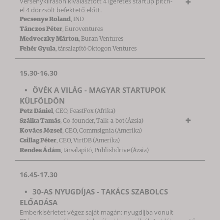
Versenykiíráson kiválasztott 4 ígéretes startup pitch-
el 4 dörzsölt befektető előtt.
Pecsenye Roland
, IND
Tánczos Péter
, Euroventures
Medveczky Márton
, Buran Ventures
Fehér Gyula
, társalapító Oktogon Ventures
15.30-16.30
ÖVÉK A VILÁG - MAGYAR STARTUPOK
KÜLFÖLDÖN
Petz Dániel
, CEO, FeastFox (Afrika)
Szálka Tamás
, Co-founder, Talk-a-bot (Ázsia)
Kovács József
, CEO, Commsignia (Amerika)
Csillag Péter
, CEO, VirtDB (Amerika)
Rendes Ádám
, társalapító, Publishdrive (Ázsia)
16.45-17.30
30-AS NYUGDÍJAS - TAKÁCS SZABOLCS
ELŐADÁSA
Emberkísérletet végez saját magán: nyugdíjba vonult