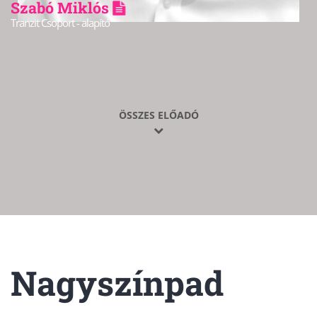
Szabó Miklós
Tranzit Csoport - alapító
ÖSSZES ELŐADÓ
Nagyszínpad