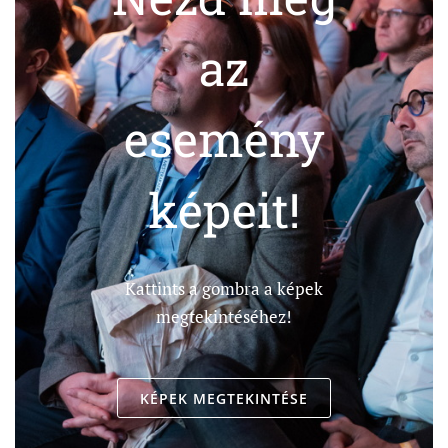
az
esemény
képeit!
Kattints a gombra a képek
megtekintéséhez!
KÉPEK MEGTEKINTÉSE