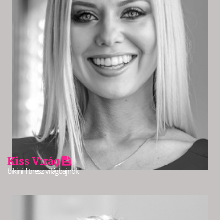
Kiss Virág
bikini-fitnesz világbajnok