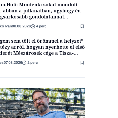
on.Hofi: Mindenki sokat mondott
 abban a pillanatban, úgyhogy én
egsarkosabb gondolataimat
rtam kimondani
kó Iván
06.08.2026
4 perc
gem sem tölt el örömmel a helyzet”
itézy arról, hogyan nyerhette el első
derét Mészárosék cége a Tisza-
mány alatt
es
07.08.2026
2 perc