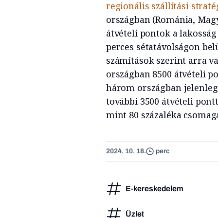
regionális szállítási strat
országban (Románia, Magy
átvételi pontok a lakoss
perces sétatávolságon belü
számítások szerint arra v
országban 8500 átvételi po
három országban jelenleg
további 3500 átvételi pontt
mint 80 százaléka csomag
2024. 10. 18.
perc
E-kereskedelem
Üzlet