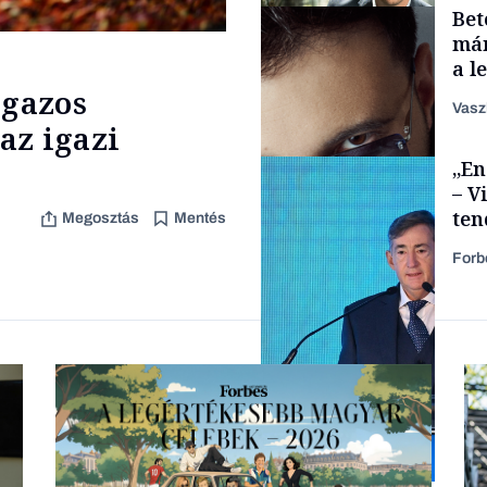
Bet
Energia
már
a l
aka
 gazos
Vasz
az igazi
TÁMOGATÓI
„En
TARTALOM
– V
ten
Megosztás
Mentés
kor
Forb
Forbes-sztori
Elszámoltatás