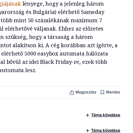
égiájának
lényege, hogy a jelenleg három
arország és Bulgária) elérhető Sameday
ág több mint 50 százalékának maximum 7
l elérhetővé váljanak. Ehhez az előzetes
an szükség, hogy a társaság a három
ntot alakítson ki. A cég korábban azt ígérte, a
 elérhető 5000 easybox automata hálózata
al bővül az idei Black Friday-re, ezek több
automata lesz.
Megosztás
Mentés
Téma követése
Téma követése