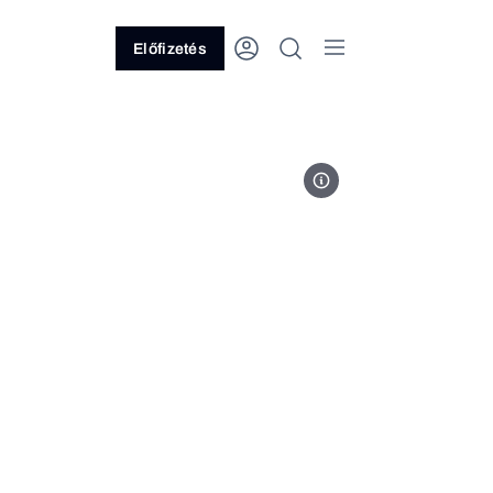
Előfizetés
Sameday Easybox