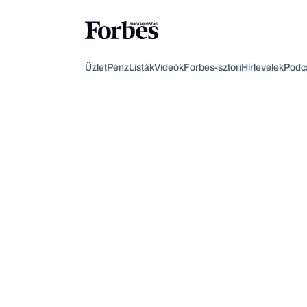
Üzlet
Pénz
Listák
Videók
Forbes-sztori
Hírlevelek
Podc