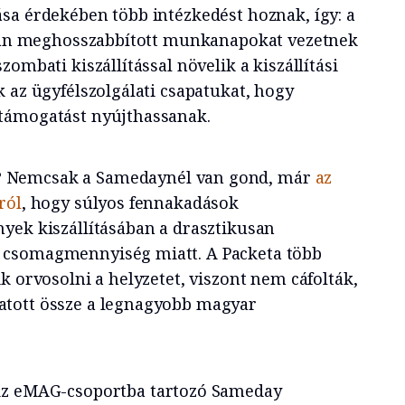
sa érdekében több intézkedést hoznak, így: a
atban meghosszabbított munkanapokat vezetnek
ombati kiszállítással növelik a kiszállítási
 az ügyfélszolgálati csapatukat, hogy
támogatást nyújthassanak.
?
Nemcsak a Samedaynél van gond, már
az
ról
, hogy súlyos fennakadások
yek kiszállításában a drasztikusan
 csomagmennyiség miatt. A Packeta több
k orvosolni a helyzetet, viszont nem cáfolták,
tott össze a legnagyobb magyar
z eMAG-csoportba tartozó Sameday