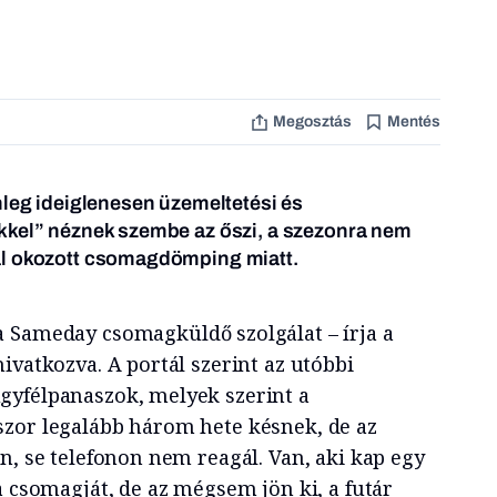
Megosztás
Mentés
nleg ideiglenesen üzemeltetési és
kkel” néznek szembe az őszi, a szezonra nem
al okozott csomagdömping miatt.
 Sameday csomagküldő szolgálat – írja a
ivatkozva. A portál szerint az utóbbi
gyfélpanaszok, melyek szerint a
zor legalább három hete késnek, de az
n, se telefonon nem reagál. Van, aki kap egy
a csomagját, de az mégsem jön ki, a futár