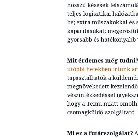
hosszú késések felszámolá
teljes logisztikai hálóz
be; extra műszakokkal és sz
kapacitásukat; megerősítik
gyorsabb és hatékonyabb 
Mit érdemes még tudni
utóbbi hetekben írtunk ar
tapasztalhatók a küldemén
megnövekedett kezelendő
vészintézkedéssel igyekszi
hogy a Temu miatt omolha
csomagküldő-szolgáltató.
Mi ez a futárszolgálat?
A