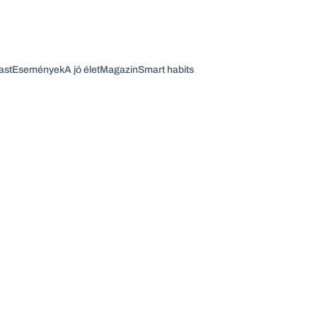
ast
Események
A jó élet
Magazin
Smart habits
Vagy fedezze fel a következő témákat
Üzlet
Pénz
Zöld
Legyél jobb!