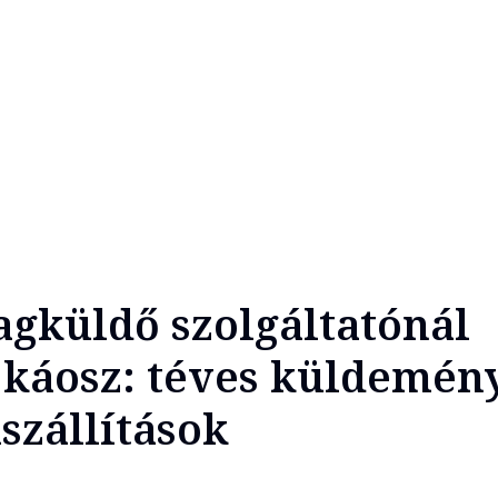
gküldő szolgáltatónál
 káosz: téves küldemén
szállítások