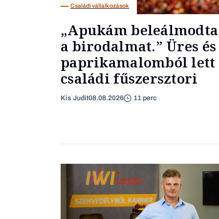
Családi vállalkozások
„Apukám beleálmodta
a birodalmat.” Üres és
paprikamalomból lett 
családi fűszersztori
Kis Judit
08.08.2026
11 perc