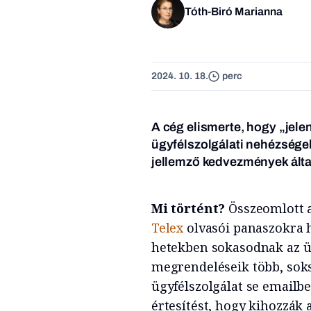
Tóth-Biró Marianna
2024. 10. 18.
perc
A cég elismerte, hogy „jele
ügyfélszolgálati nehézsége
jellemző kedvezmények ált
Mi történt?
Összeomlott a
Telex
olvasói panaszokra h
hetekben sokasodnak az ü
megrendeléseik több, soks
ügyfélszolgálat se emailbe
értesítést, hogy kihozzák 