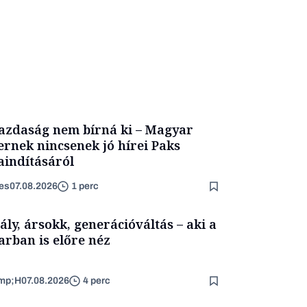
azdaság nem bírná ki – Magyar
ernek nincsenek jó hírei Paks
aindításáról
es
07.08.2026
1 perc
ály, ársokk, generációváltás – aki a
arban is előre néz
mp;H
07.08.2026
4 perc