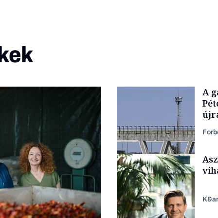
kek
A g
Pét
újr
Forb
Asz
vih
K&a