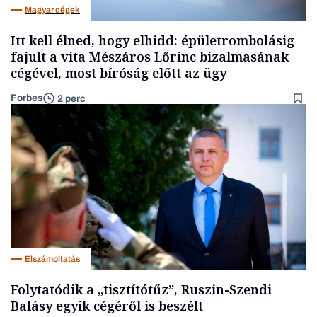
Magyar cégek
Itt kell élned, hogy elhidd: épületrombolásig
fajult a vita Mészáros Lőrinc bizalmasának
cégével, most bíróság előtt az ügy
Forbes
2 perc
Elszámoltatás
Folytatódik a „tisztítótűz”, Ruszin-Szendi
Balásy egyik cégéről is beszélt