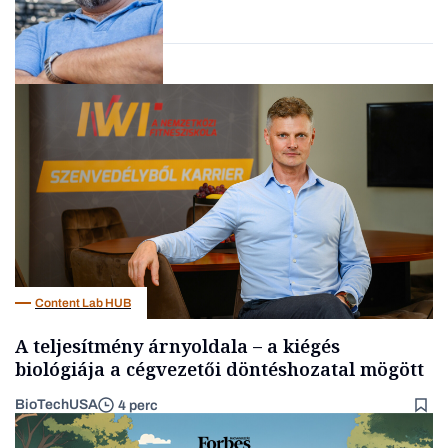
Forbes-sztori
Kultúra
Content Lab HUB
A teljesítmény árnyoldala – a kiégés
biológiája a cégvezetői döntéshozatal mögött
BioTechUSA
4 perc