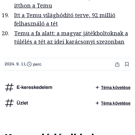
itthon a Temu
Itt a Temu világhódító terve, 92 millió
felhasználó a tét
Temu a fa alatt: a magyar játékboltoknak a
túlélés a tét az idei karácsonyi szezonban
2024. 9. 11.
perc
E-kereskedelem
Téma követése
Üzlet
Téma követése