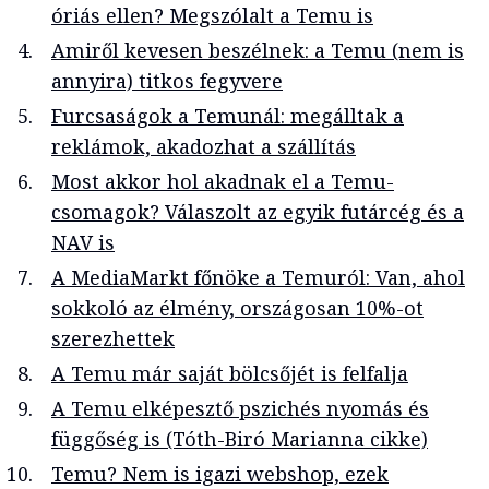
óriás ellen? Megszólalt a Temu is
Amiről kevesen beszélnek: a Temu (nem is
annyira) titkos fegyvere
Furcsaságok a Temunál: megálltak a
reklámok, akadozhat a szállítás
Most akkor hol akadnak el a Temu-
csomagok? Válaszolt az egyik futárcég és a
NAV is
A MediaMarkt főnöke a Temuról: Van, ahol
sokkoló az élmény, országosan 10%-ot
szerezhettek
A Temu már saját bölcsőjét is felfalja
A Temu elképesztő pszichés nyomás és
függőség is (Tóth-Biró Marianna cikke)
Temu? Nem is igazi webshop, ezek