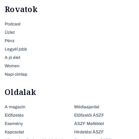
Rovatok
Podcast
Üzlet
Pénz
Legyél jobb
A jó élet
Women
Napi címlap
Oldalak
A magazin
Médiaajanlat
Előfizetés
Előfizetői ÁSZF
Esemény
ÁSZF Melléklet
Kapcsolat
Hirdetési ÁSZF