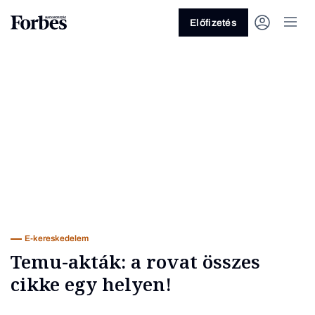
Előfizetés
Vagy fedezze fel a következő
témákat
Üzlet
Pénz
Zöld
Legyél jobb!
E-kereskedelem
Temu-akták: a rovat összes
cikke egy helyen!