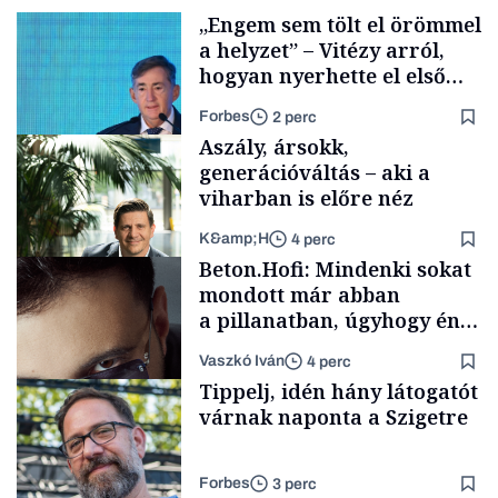
„Engem sem tölt el örömmel
a helyzet” – Vitézy arról,
hogyan nyerhette el első
tenderét Mészárosék cége a
Forbes
2 perc
Tisza-kormány alatt
Aszály, ársokk,
generációváltás – aki a
viharban is előre néz
K&amp;H
4 perc
Elszámoltatás
Beton.Hofi: Mindenki sokat
mondott már abban
a pillanatban, úgyhogy én
a legsarkosabb
Vaszkó Iván
4 perc
gondolataimat akartam
TÁMOGATÓI
Tippelj, idén hány látogatót
TARTALOM
kimondani
várnak naponta a Szigetre
Forbes
3 perc