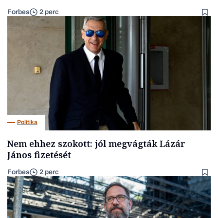
Forbes
2 perc
Politika
Nem ehhez szokott: jól megvágták Lázár
János fizetését
Forbes
2 perc