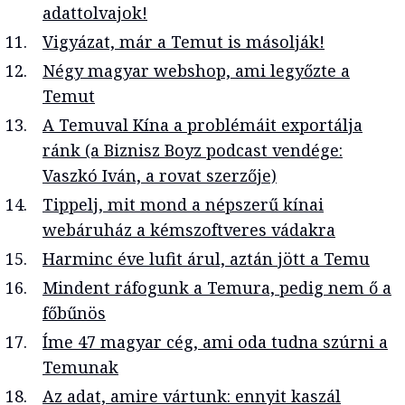
adattolvajok!
Vigyázat, már a Temut is másolják!
Négy magyar webshop, ami legyőzte a
Temut
A Temuval Kína a problémáit exportálja
ránk (a Biznisz Boyz podcast vendége:
Vaszkó Iván, a rovat szerzője)
Tippelj, mit mond a népszerű kínai
webáruház a kémszoftveres vádakra
Harminc éve lufit árul, aztán jött a Temu
Mindent ráfogunk a Temura, pedig nem ő a
főbűnös
Íme 47 magyar cég, ami oda tudna szúrni a
Temunak
Az adat, amire vártunk: ennyit kaszál