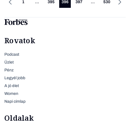
1
…
395
396
397
…
530
Rovatok
Podcast
Üzlet
Pénz
Legyél jobb
A jó élet
Women
Napi címlap
Oldalak