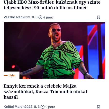
Újabb HBO Max-őrület: kukáznak egy szinte
teljesen kész, 90 millió dolláros filmet
Vaszkó Iván
2022. 8. 3.
4 perc
Üzlet
Ennyit keresnek a celebek: Majka
százmilliókat, Kasza Tibi milliárdokat
kaszál
Knittel Martin
2022. 8. 3.
9 perc