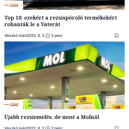
Üzlet
Top 10: ezekért a rezsispóroló termékekért
rohanták le a Vaterát
Vaszkó Iván
2022. 8. 2.
2 perc
Üzlet
Újabb rezsiemelés, de most a Molnál
Vaszkó Iván
2022. 8. 2.
2 perc