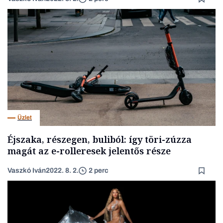
Üzlet
Éjszaka, részegen, buliból: így töri-zúzza
magát az e-rolleresek jelentős része
Vaszkó Iván
2022. 8. 2.
2 perc