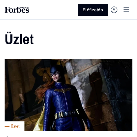
Előfizetés
Üzlet
Vagy fedezze fel a következő
témákat
Üzlet
Pénz
Zöld
Legyél jobb!
Üzlet