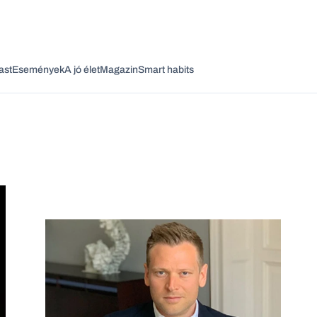
ast
Események
A jó élet
Magazin
Smart habits
Vagy fedezze fel a következő témákat
Üzlet
Pénz
Zöld
Legyél jobb!