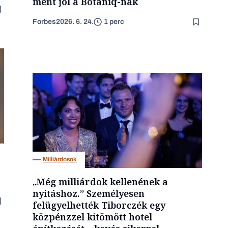
ment jól a Botaniq-nak
Forbes
2026. 6. 24.
1 perc
Milliárdosok
„Még milliárdok kellenének a
nyitáshoz.” Személyesen
felügyelhették Tiborczék egy
közpénzzel kitömött hotel