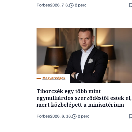
Forbes
2026. 7. 6.
2 perc
Magyar cégek
Tiborczék egy több mint
egymilliárdos szerződéstől estek el,
mert közbelépett a minisztérium
Forbes
2026. 6. 16.
2 perc