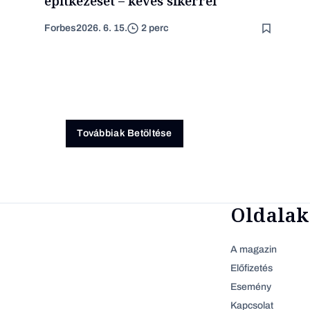
építkezését – kevés sikerrel
Forbes
2026. 6. 15.
2 perc
Továbbiak Betöltése
Oldalak
A magazin
Előfizetés
Esemény
Kapcsolat