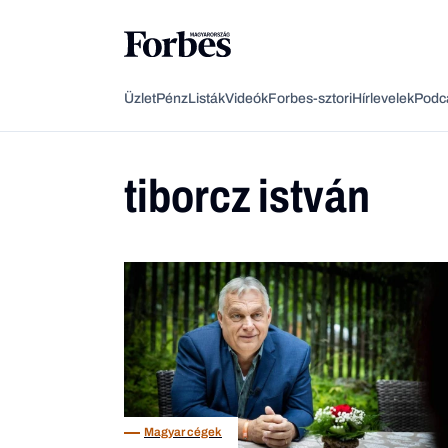
Üzlet
Pénz
Listák
Videók
Forbes-sztori
Hírlevelek
Podc
tiborcz istván
Magyar cégek