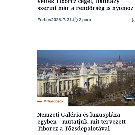
vették Tiborcz cégét, Hadházy
szerint már a rendőrség is nyomoz
Forbes
2026. 7. 21.
2 perc
Milliárdosok
Nemzeti Galéria és luxuspláza
egyben – mutatjuk, mit tervezett
Tiborcz a Tőzsdepalotával