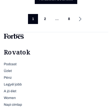
1
2
…
8
Rovatok
Podcast
Üzlet
Pénz
Legyél jobb
A jó élet
Women
Napi címlap