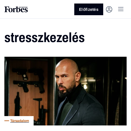
Előfizetés
stresszkezelés
Vagy fedezze fel a következő
témákat
Üzlet
Pénz
Zöld
Legyél jobb!
Társadalom