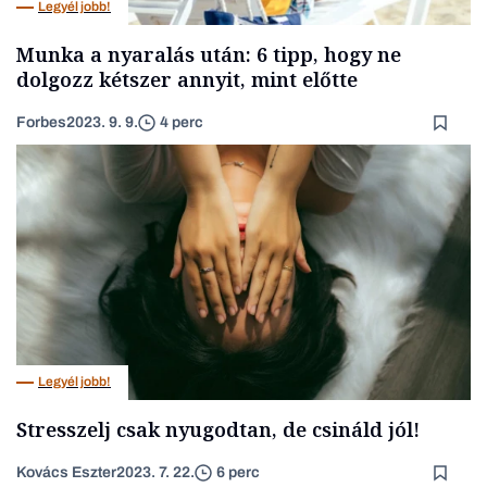
Legyél jobb!
Munka a nyaralás után: 6 tipp, hogy ne
dolgozz kétszer annyit, mint előtte
Forbes
2023. 9. 9.
4 perc
Legyél jobb!
Stresszelj csak nyugodtan, de csináld jól!
Kovács Eszter
2023. 7. 22.
6 perc