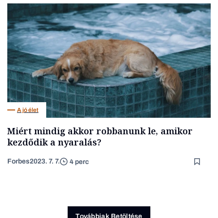
A jó élet
Miért mindig akkor robbanunk le, amikor
kezdődik a nyaralás?
Forbes
2023. 7. 7.
4 perc
Továbbiak Betöltése