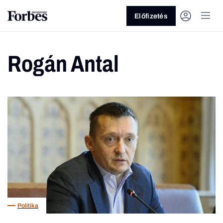
Előfizetés
Rogán Antal
Vagy fedezze fel a következő
témákat
Üzlet
Pénz
Zöld
Legyél jobb!
Politika