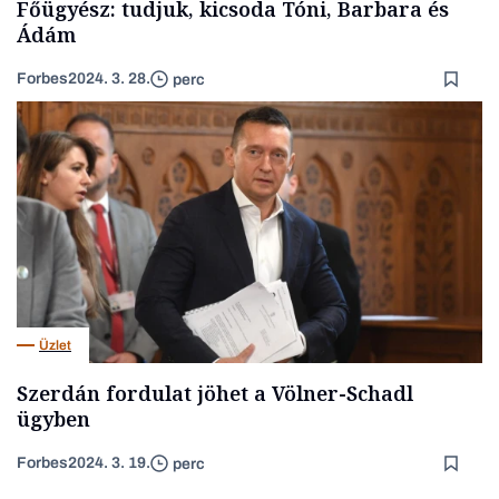
Főügyész: tudjuk, kicsoda Tóni, Barbara és
Ádám
Forbes
2024. 3. 28.
perc
Üzlet
Szerdán fordulat jöhet a Völner-Schadl
ügyben
Forbes
2024. 3. 19.
perc