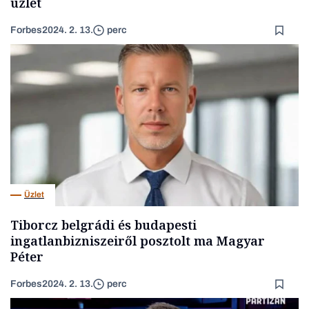
üzlet
Forbes
2024. 2. 13.
perc
Üzlet
Tiborcz belgrádi és budapesti
ingatlanbizniszeiről posztolt ma Magyar
Péter
Forbes
2024. 2. 13.
perc