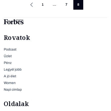
1
…
7
8
Rovatok
Podcast
Üzlet
Pénz
Legyél jobb
A jó élet
Women
Napi címlap
Oldalak