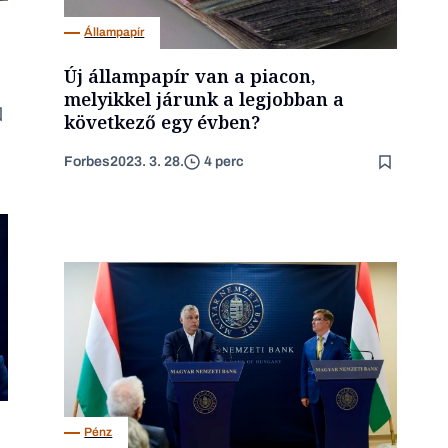
Állampapír
Új állampapír van a piacon,
melyikkel járunk a legjobban a
következő egy évben?
Forbes
2023. 3. 28.
4 perc
Pénz