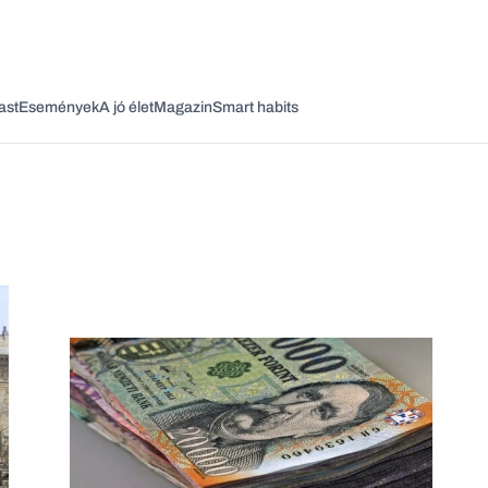
ast
Események
A jó élet
Magazin
Smart habits
Vagy fedezze fel a következő témákat
Üzlet
Pénz
Zöld
Legyél jobb!