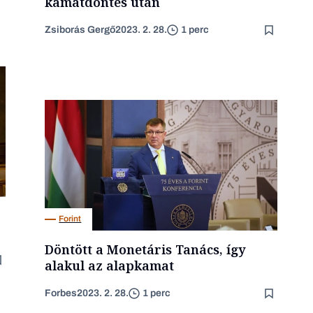
kamatdöntés után
Zsiborás Gergő
2023. 2. 28.
1 perc
Forint
Döntött a Monetáris Tanács, így
alakul az alapkamat
Forbes
2023. 2. 28.
1 perc