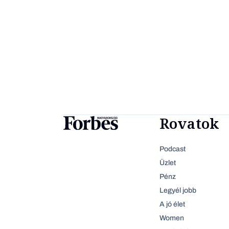
Rovatok
Podcast
Üzlet
Pénz
Legyél jobb
A jó élet
Women