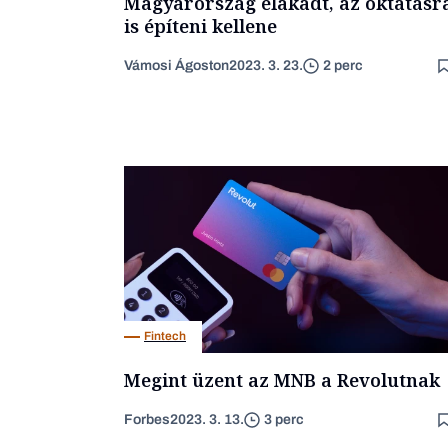
Magyarország elakadt, az oktatásr
is építeni kellene
Vámosi Ágoston
2023. 3. 23.
2 perc
Fintech
Megint üzent az MNB a Revolutnak
Forbes
2023. 3. 13.
3 perc