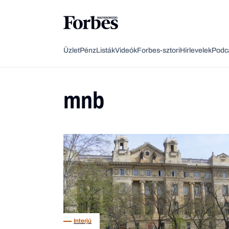
Üzlet
Pénz
Listák
Videók
Forbes-sztori
Hírlevelek
Podc
mnb
Interjú