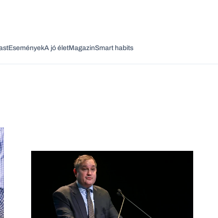
ast
Események
A jó élet
Magazin
Smart habits
Vagy fedezze fel a következő témákat
Üzlet
Pénz
Zöld
Legyél jobb!