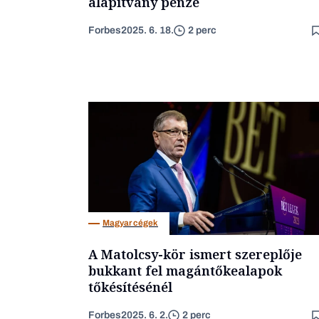
alapítvány pénze
Forbes
2025. 6. 18.
2 perc
Magyar cégek
A Matolcsy-kör ismert szereplője
bukkant fel magántőkealapok
tőkésítésénél
Forbes
2025. 6. 2.
2 perc