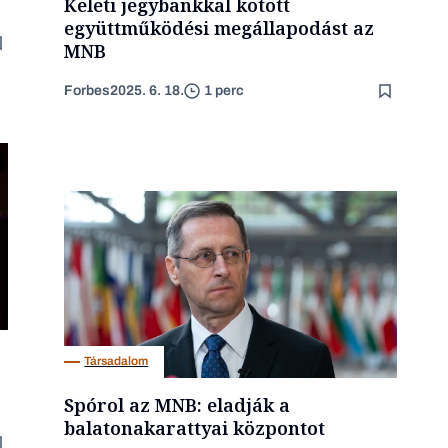
Keleti jegybankkal kötött
együttműködési megállapodást az
MNB
Forbes
2025. 6. 18.
1 perc
Társadalom
Spórol az MNB: eladják a
balatonakarattyai központot