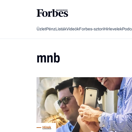
Üzlet
Pénz
Listák
Videók
Forbes-sztori
Hírlevelek
Podc
mnb
Hírek