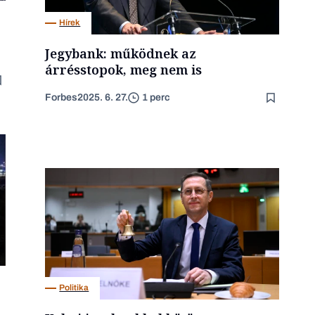
Hírek
Jegybank: működnek az
árrésstopok, meg nem is
Forbes
2025. 6. 27.
1 perc
Politika