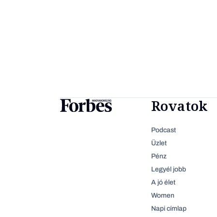
Rovatok
Podcast
Üzlet
Pénz
Legyél jobb
A jó élet
Women
Napi címlap