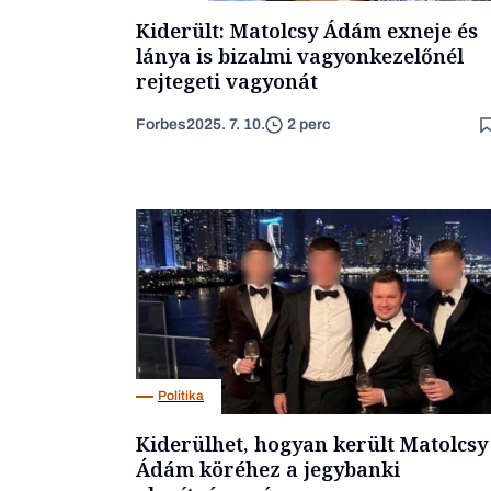
Kiderült: Matolcsy Ádám exneje és
lánya is bizalmi vagyonkezelőnél
rejtegeti vagyonát
Forbes
2025. 7. 10.
2 perc
Politika
Kiderülhet, hogyan került Matolcsy
Ádám köréhez a jegybanki