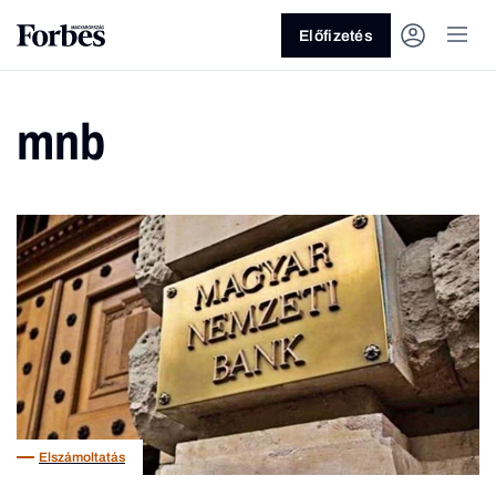
Előfizetés
mnb
Vagy fedezze fel a következő
témákat
Üzlet
Pénz
Zöld
Legyél jobb!
Elszámoltatás