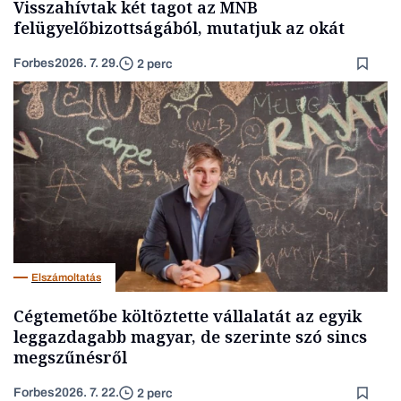
Visszahívtak két tagot az MNB
felügyelőbizottságából, mutatjuk az okát
Forbes
2026. 7. 29.
2 perc
Elszámoltatás
Cégtemetőbe költöztette vállalatát az egyik
leggazdagabb magyar, de szerinte szó sincs
megszűnésről
Forbes
2026. 7. 22.
2 perc