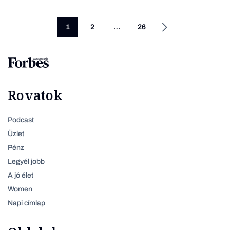
1
2
…
26
Rovatok
Podcast
Üzlet
Pénz
Legyél jobb
A jó élet
Women
Napi címlap