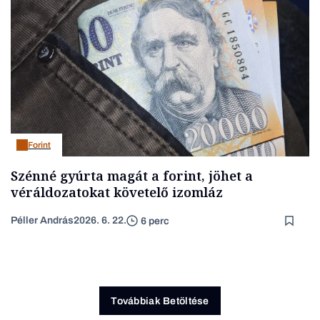
Forint
Szénné gyúrta magát a forint, jöhet a
véráldozatokat követelő izomláz
Péller András
2026. 6. 22.
6 perc
Továbbiak Betöltése