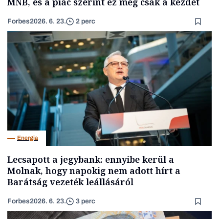
MNB, és a piac szerint ez még csak a kezdet
Forbes
2026. 6. 23.
2 perc
Energia
Lecsapott a jegybank: ennyibe kerül a
Molnak, hogy napokig nem adott hírt a
Barátság vezeték leállásáról
Forbes
2026. 6. 23.
3 perc