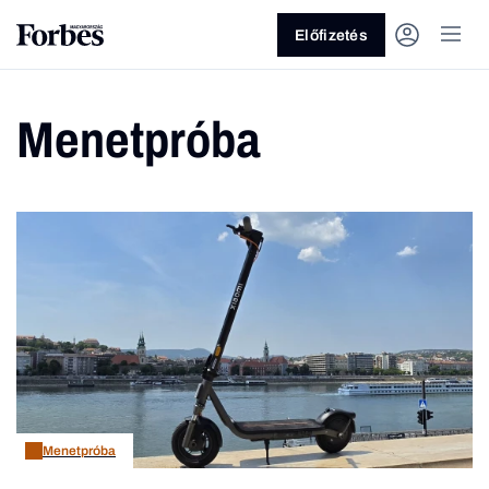
Előfizetés
Menetpróba
Vagy fedezze fel a következő
témákat
Üzlet
Pénz
Zöld
Legyél jobb!
Menetpróba