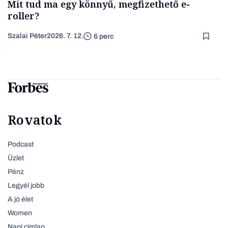
Mit tud ma egy könnyű, megfizethető e-
roller?
Szalai Péter
2026. 7. 12.
6 perc
Rovatok
Podcast
Üzlet
Pénz
Legyél jobb
A jó élet
Women
Napi címlap