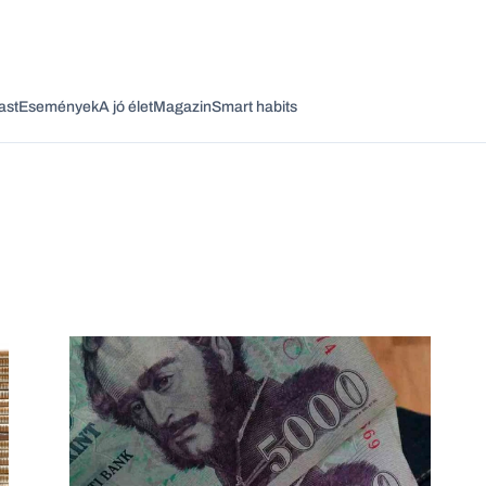
ast
Események
A jó élet
Magazin
Smart habits
Vagy fedezze fel a következő témákat
Üzlet
Pénz
Zöld
Legyél jobb!