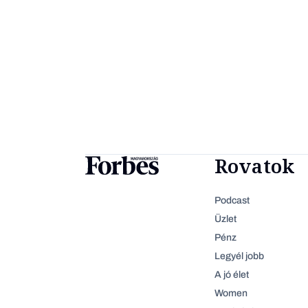
Rovatok
Podcast
Üzlet
Pénz
Legyél jobb
A jó élet
Women