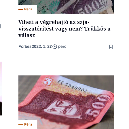
Pénz
Viheti a végrehajtó az szja-
visszatérítést vagy nem? Trükkös a
válasz
Forbes
2022. 1. 27.
perc
Pénz