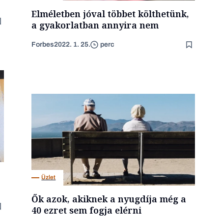
Elméletben jóval többet költhetünk,
a gyakorlatban annyira nem
Forbes
2022. 1. 25.
perc
Üzlet
Ők azok, akiknek a nyugdíja még a
40 ezret sem fogja elérni