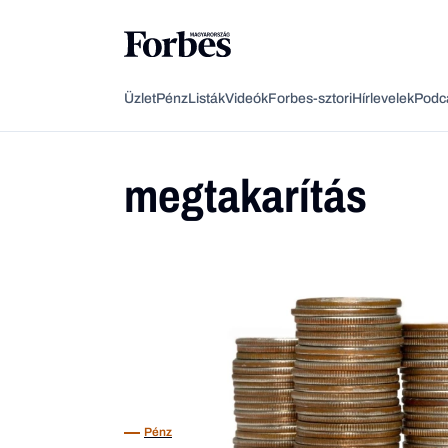
Üzlet
Pénz
Listák
Videók
Forbes-sztori
Hírlevelek
Podc
megtakarítás
Pénz