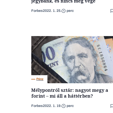
jegybank, és nincs még vége
Forbes
2022. 1. 25.
perc
Pénz
Mélypontról sztár: nagyot megy a
forint – mi áll a háttérben?
Forbes
2022. 1. 19.
perc