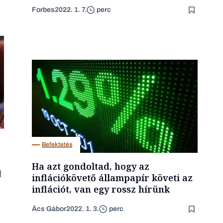
Forbes
2022. 1. 7.
perc
Befektetés
Ha azt gondoltad, hogy az
inflációkövető állampapír követi az
inflációt, van egy rossz hírünk
Ács Gábor
2022. 1. 3.
perc