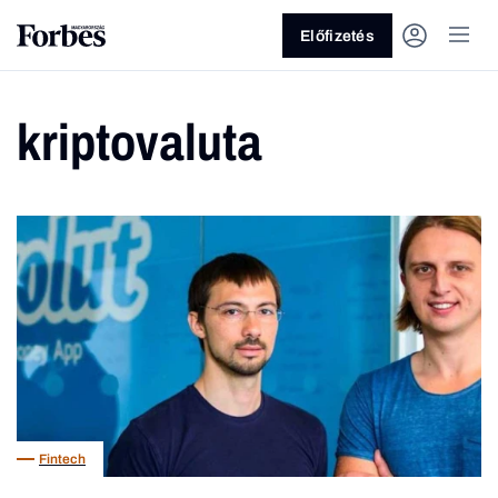
Előfizetés
kriptovaluta
Vagy fedezze fel a következő
témákat
Üzlet
Pénz
Zöld
Legyél jobb!
Fintech