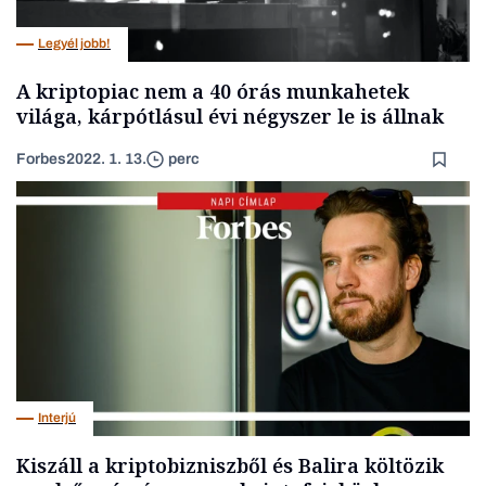
Legyél jobb!
A kriptopiac nem a 40 órás munkahetek
világa, kárpótlásul évi négyszer le is állnak
Forbes
2022. 1. 13.
perc
Interjú
Kiszáll a kriptobizniszből és Balira költözik