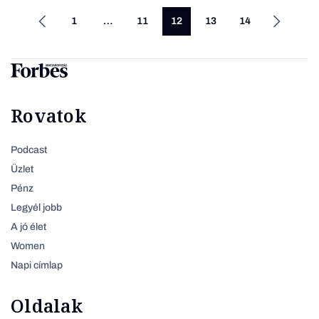
1
…
11
12
13
14
Rovatok
Podcast
Üzlet
Pénz
Legyél jobb
A jó élet
Women
Napi címlap
Oldalak