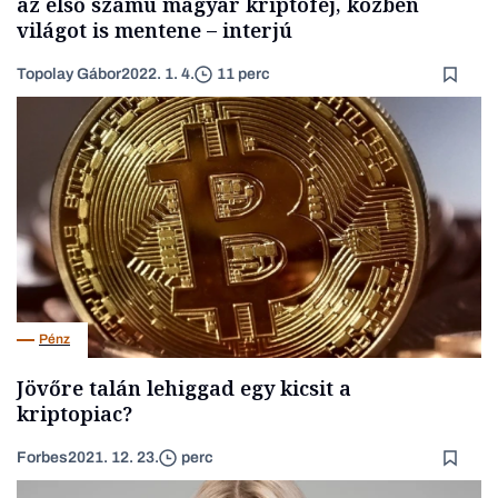
az első számú magyar kriptofej, közben
világot is mentene – interjú
Topolay Gábor
2022. 1. 4.
11 perc
Pénz
Jövőre talán lehiggad egy kicsit a
kriptopiac?
Forbes
2021. 12. 23.
perc