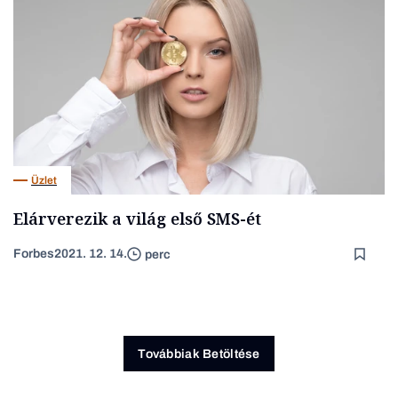
Üzlet
Elárverezik a világ első SMS-ét
Forbes
2021. 12. 14.
perc
Továbbiak Betöltése