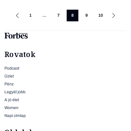
1
…
7
8
9
10
Rovatok
Podcast
Üzlet
Pénz
Legyél jobb
A jó élet
Women
Napi címlap