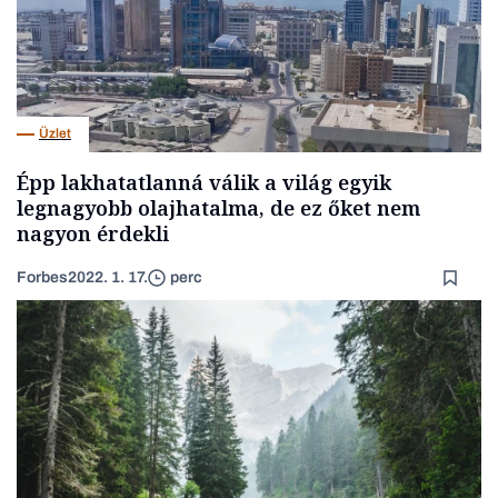
Üzlet
Épp lakhatatlanná válik a világ egyik
legnagyobb olajhatalma, de ez őket nem
nagyon érdekli
Forbes
2022. 1. 17.
perc