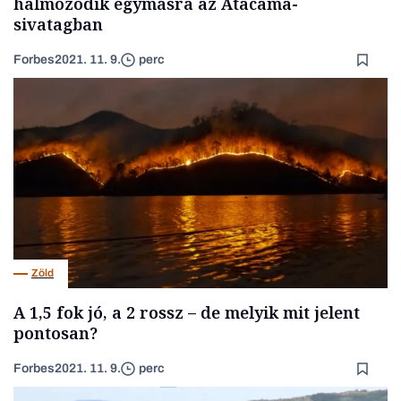
halmozódik egymásra az Atacama-
sivatagban
Forbes
2021. 11. 9.
perc
Zöld
A 1,5 fok jó, a 2 rossz – de melyik mit jelent
pontosan?
Forbes
2021. 11. 9.
perc