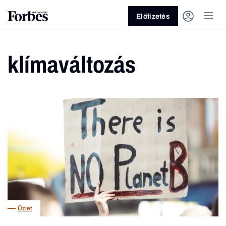
Előfizetés
klímaváltozás
Vagy fedezze fel a következő
témákat
Üzlet
Pénz
Zöld
Legyél jobb!
Üzlet