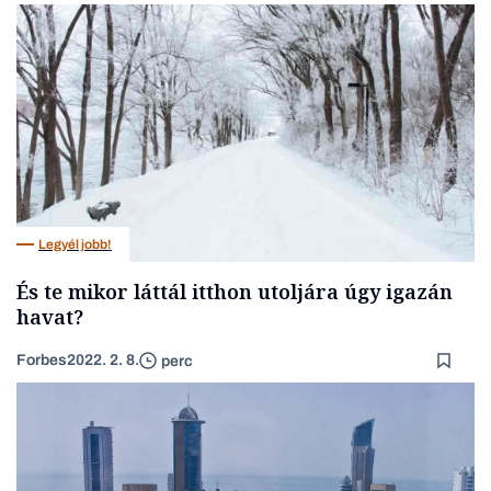
Legyél jobb!
És te mikor láttál itthon utoljára úgy igazán
havat?
Forbes
2022. 2. 8.
perc