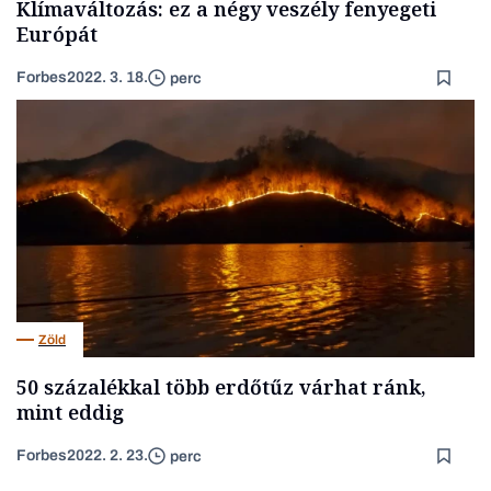
Klímaváltozás: ez a négy veszély fenyegeti
Európát
Forbes
2022. 3. 18.
perc
Zöld
50 százalékkal több erdőtűz várhat ránk,
mint eddig
Forbes
2022. 2. 23.
perc