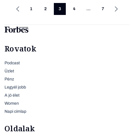
1
2
3
4
…
7
Rovatok
Podcast
Üzlet
Pénz
Legyél jobb
A jó élet
Women
Napi címlap
Oldalak