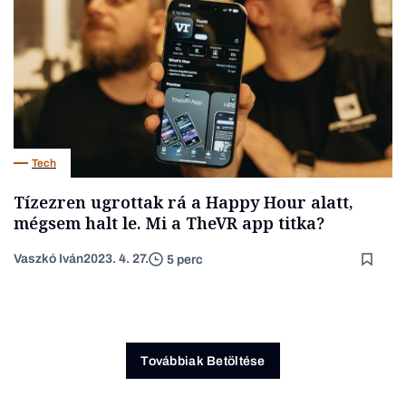
Tech
Tízezren ugrottak rá a Happy Hour alatt,
mégsem halt le. Mi a TheVR app titka?
Vaszkó Iván
2023. 4. 27.
5 perc
Továbbiak Betöltése