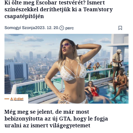
Ki ölte meg Escobar testvérét? Ismert
színészekkel deríthetjük ki a Team’story
csapatépítőjén
Somogyi Szonja
2023. 12. 20.
perc
A jó élet
Még meg se jelent, de már most
bebizonyította az új GTA, hogy le fogja
uralni az ismert világegyetemet