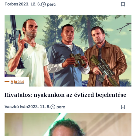
Forbes
2023. 12. 6.
perc
A jó élet
Hivatalos: nyakunkon az évtized bejelentése
Vaszkó Iván
2023. 11. 8.
perc