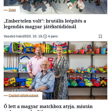
Üzlet
„Embertelen volt”: brutális leépítés a
legendás magyar játékstúdiónál
Vaszkó Iván
2023. 10. 15.
4 perc
Családi vállalkozások
Ő lett a magyar matchbox atyja, miután