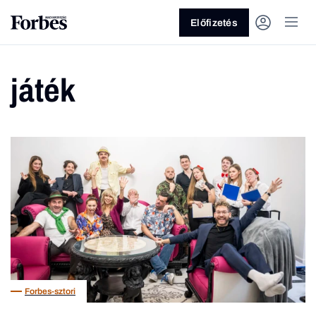
Előfizetés
játék
Vagy fedezze fel a következő
témákat
Üzlet
Pénz
Zöld
Legyél jobb!
Forbes-sztori