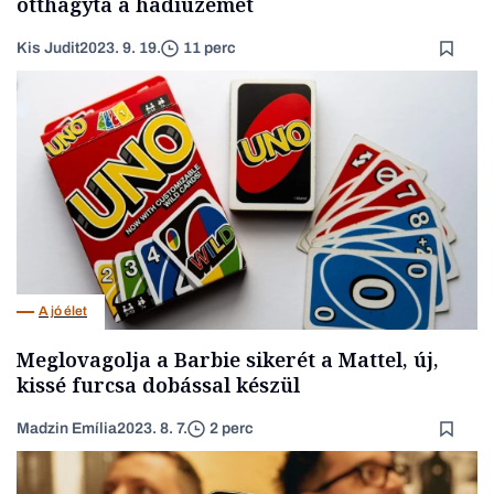
otthagyta a hadiüzemet
Kis Judit
2023. 9. 19.
11 perc
A jó élet
Meglovagolja a Barbie sikerét a Mattel, új,
kissé furcsa dobással készül
Madzin Emília
2023. 8. 7.
2 perc