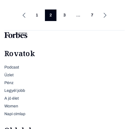
1
2
3
…
7
Rovatok
Podcast
Üzlet
Pénz
Legyél jobb
A jó élet
Women
Napi címlap