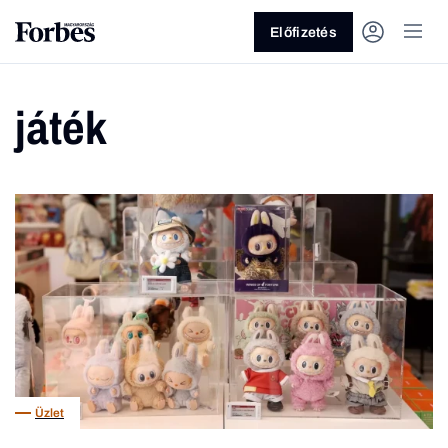
Előfizetés
játék
Vagy fedezze fel a következő
témákat
Üzlet
Pénz
Zöld
Legyél jobb!
Üzlet