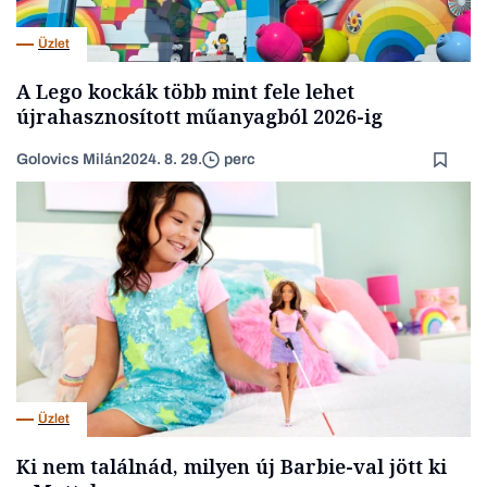
Üzlet
A Lego kockák több mint fele lehet
újrahasznosított műanyagból 2026-ig
Golovics Milán
2024. 8. 29.
perc
Üzlet
Ki nem találnád, milyen új Barbie-val jött ki