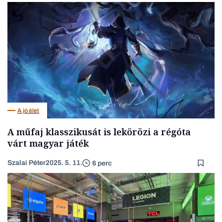
A jó élet
A műfaj klasszikusát is lekörözi a régóta
várt magyar játék
Szalai Péter
2025. 5. 11.
6 perc