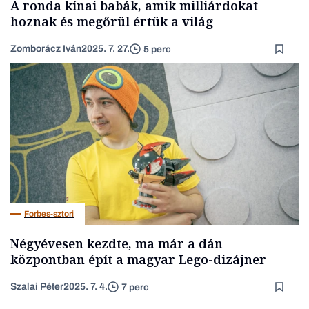
A ronda kínai babák, amik milliárdokat
hoznak és megőrül értük a világ
Zomborácz Iván
2025. 7. 27.
5 perc
Forbes-sztori
Négyévesen kezdte, ma már a dán
központban épít a magyar Lego-dizájner
Szalai Péter
2025. 7. 4.
7 perc