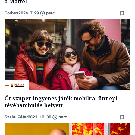
a Mattel
Forbes
2024. 7. 29.
perc
A jó élet
Öt szuper ingyenes játék mobilra, ünnepi
tévébambulás helyett
Szalai Péter
2023. 12. 30.
perc