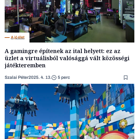
A jó élet
A gamingre építenek az ital helyett: ez az
üzlet a virtuálisból valósággá vált közösségi
játékteremben
Szalai Péter
2025. 4. 13.
5 perc