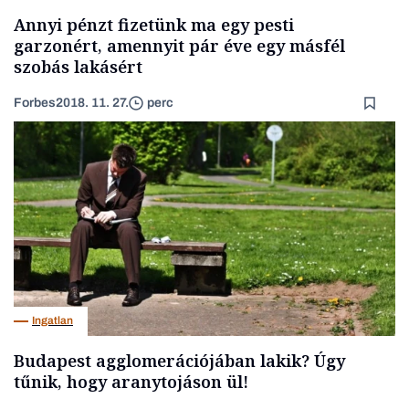
Annyi pénzt fizetünk ma egy pesti
garzonért, amennyit pár éve egy másfél
szobás lakásért
Forbes
2018. 11. 27.
perc
Ingatlan
Budapest agglomerációjában lakik? Úgy
tűnik, hogy aranytojáson ül!