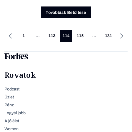
Továbbiak Betöltése
1
…
113
114
115
…
131
Rovatok
Podcast
Üzlet
Pénz
Legyél jobb
A jó élet
Women