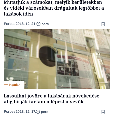
Mutatjuk a számokat, melyik kerületekben
és vidéki városokban drágultak legtöbbet a
lakások idén
Forbes
2018. 12. 21.
perc
Ingatlan
Lassulhat jövőre a lakásárak növekedése,
alig bírják tartani a lépést a vevők
Forbes
2018. 12. 17.
perc