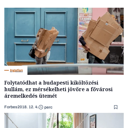
Ingatlan
Folytatódhat a budapesti kiköltözési
hullám, ez mérsékelheti jövőre a fővárosi
áremelkedés ütemét
Forbes
2018. 12. 4.
perc