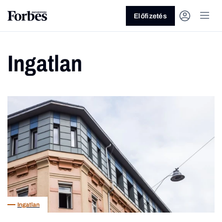
Előfizetés
Ingatlan
Vagy fedezze fel a következő
témákat
Üzlet
Pénz
Zöld
Legyél jobb!
Ingatlan