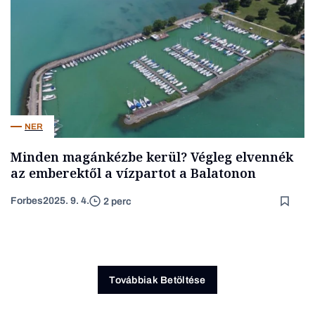
NER
Minden magánkézbe kerül? Végleg elvennék
az emberektől a vízpartot a Balatonon
Forbes
2025. 9. 4.
2 perc
Továbbiak Betöltése