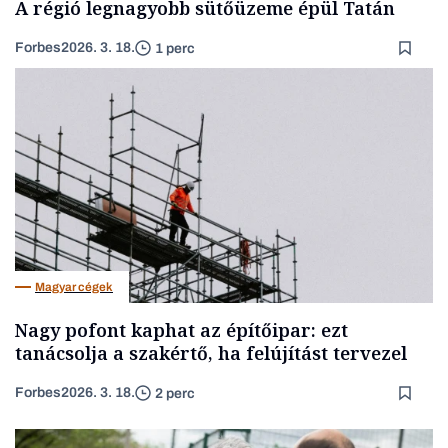
A régió legnagyobb sütőüzeme épül Tatán
Forbes
2026. 3. 18.
1 perc
Magyar cégek
Nagy pofont kaphat az építőipar: ezt
tanácsolja a szakértő, ha felújítást tervezel
Forbes
2026. 3. 18.
2 perc