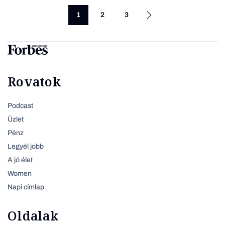
1
2
3
Rovatok
Podcast
Üzlet
Pénz
Legyél jobb
A jó élet
Women
Napi címlap
Oldalak