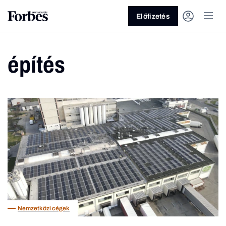
Előfizetés
építés
Vagy fedezze fel a következő
témákat
Üzlet
Pénz
Zöld
Legyél jobb!
Nemzetközi cégek