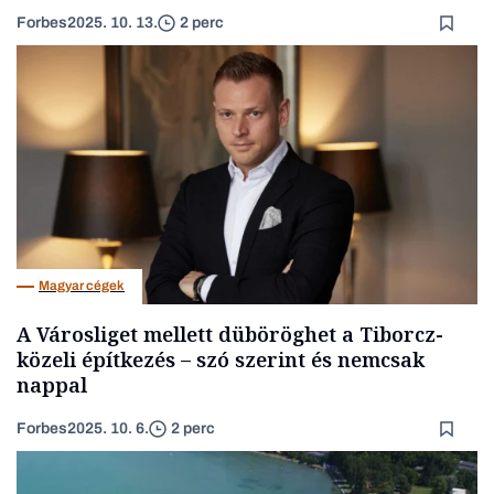
Forbes
2025. 10. 13.
2 perc
Magyar cégek
A Városliget mellett düböröghet a Tiborcz-
közeli építkezés – szó szerint és nemcsak
nappal
Forbes
2025. 10. 6.
2 perc