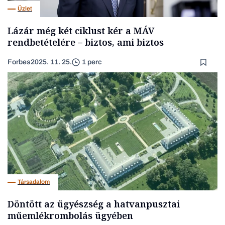
Üzlet
Lázár még két ciklust kér a MÁV
rendbetételére – biztos, ami biztos
Forbes
2025. 11. 25.
1 perc
Társadalom
Döntött az ügyészség a hatvanpusztai
műemlékrombolás ügyében